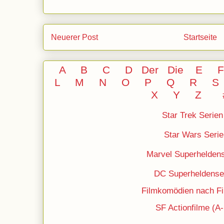
Neuerer Post
Startseite
A
B
C
D
Der
Die
E
L
M
N
O
P Q
R
S
X Y
Z
Star Trek Serien
Star Wars Serie
Marvel Superheldens
DC
Superheldense
Filmkomödien nach Fil
SF Actionfilme (A