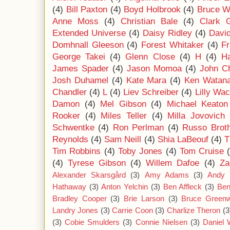
(4)
Bill Paxton
(4)
Boyd Holbrook
(4)
Bruce Wi
Anne Moss
(4)
Christian Bale
(4)
Clark 
Extended Universe
(4)
Daisy Ridley
(4)
Davi
Domhnall Gleeson
(4)
Forest Whitaker
(4)
F
George Takei
(4)
Glenn Close
(4)
H
(4)
Ha
James Spader
(4)
Jason Momoa
(4)
John C
Josh Duhamel
(4)
Kate Mara
(4)
Ken Watan
Chandler
(4)
L
(4)
Liev Schreiber
(4)
Lilly Wa
Damon
(4)
Mel Gibson
(4)
Michael Keaton
Rooker
(4)
Miles Teller
(4)
Milla Jovovich
Schwentke
(4)
Ron Perlman
(4)
Russo Brot
Reynolds
(4)
Sam Neill
(4)
Shia LaBeouf
(4)
T
Tim Robbins
(4)
Toby Jones
(4)
Tom Cruise
(4)
Tyrese Gibson
(4)
Willem Dafoe
(4)
Za
Alexander Skarsgård
(3)
Amy Adams
(3)
Andy 
Hathaway
(3)
Anton Yelchin
(3)
Ben Affleck
(3)
Ben
Bradley Cooper
(3)
Brie Larson
(3)
Bruce Green
Landry Jones
(3)
Carrie Coon
(3)
Charlize Theron
(3
(3)
Cobie Smulders
(3)
Connie Nielsen
(3)
Daniel