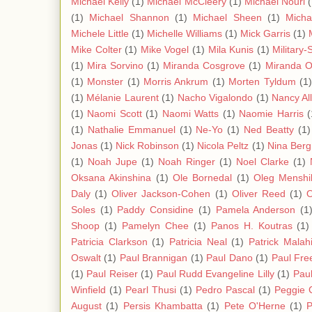
Michael Kelly
(1)
Michael McCleery
(1)
Michael Nouri
(1)
Michael Shannon
(1)
Michael Sheen
(1)
Micha
Michele Little
(1)
Michelle Williams
(1)
Mick Garris
(1)
Mike Colter
(1)
Mike Vogel
(1)
Mila Kunis
(1)
Military-
(1)
Mira Sorvino
(1)
Miranda Cosgrove
(1)
Miranda O
(1)
Monster
(1)
Morris Ankrum
(1)
Morten Tyldum
(1)
(1)
Mélanie Laurent
(1)
Nacho Vigalondo
(1)
Nancy Al
(1)
Naomi Scott
(1)
Naomi Watts
(1)
Naomie Harris
(
(1)
Nathalie Emmanuel
(1)
Ne-Yo
(1)
Ned Beatty
(1)
Jonas
(1)
Nick Robinson
(1)
Nicola Peltz
(1)
Nina Ber
(1)
Noah Jupe
(1)
Noah Ringer
(1)
Noel Clarke
(1)
Oksana Akinshina
(1)
Ole Bornedal
(1)
Oleg Menshi
Daly
(1)
Oliver Jackson-Cohen
(1)
Oliver Reed
(1)
O
Soles
(1)
Paddy Considine
(1)
Pamela Anderson
(1
Shoop
(1)
Pamelyn Chee
(1)
Panos H. Koutras
(1)
Patricia Clarkson
(1)
Patricia Neal
(1)
Patrick Malah
Oswalt
(1)
Paul Brannigan
(1)
Paul Dano
(1)
Paul Fre
(1)
Paul Reiser
(1)
Paul Rudd Evangeline Lilly
(1)
Paul
Winfield
(1)
Pearl Thusi
(1)
Pedro Pascal
(1)
Peggie 
August
(1)
Persis Khambatta
(1)
Pete O'Herne
(1)
P