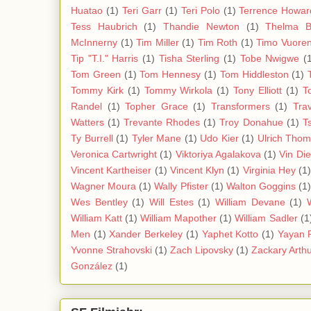
Huatao
(1)
Teri Garr
(1)
Teri Polo
(1)
Terrence Howar
Tess Haubrich
(1)
Thandie Newton
(1)
Thelma 
McInnerny
(1)
Tim Miller
(1)
Tim Roth
(1)
Timo Vuoren
Tip "T.I." Harris
(1)
Tisha Sterling
(1)
Tobe Nwigwe
(
Tom Green
(1)
Tom Hennesy
(1)
Tom Hiddleston
(1)
Tommy Kirk
(1)
Tommy Wirkola
(1)
Tony Elliott
(1)
T
Randel
(1)
Topher Grace
(1)
Transformers
(1)
Tra
Watters
(1)
Trevante Rhodes
(1)
Troy Donahue
(1)
T
Ty Burrell
(1)
Tyler Mane
(1)
Udo Kier
(1)
Ulrich Tho
Veronica Cartwright
(1)
Viktoriya Agalakova
(1)
Vin Di
Vincent Kartheiser
(1)
Vincent Klyn
(1)
Virginia Hey
(1
Wagner Moura
(1)
Wally Pfister
(1)
Walton Goggins
(1
Wes Bentley
(1)
Will Estes
(1)
William Devane
(1)
William Katt
(1)
William Mapother
(1)
William Sadler
(1
Men
(1)
Xander Berkeley
(1)
Yaphet Kotto
(1)
Yayan 
Yvonne Strahovski
(1)
Zach Lipovsky
(1)
Zackary Arth
González
(1)