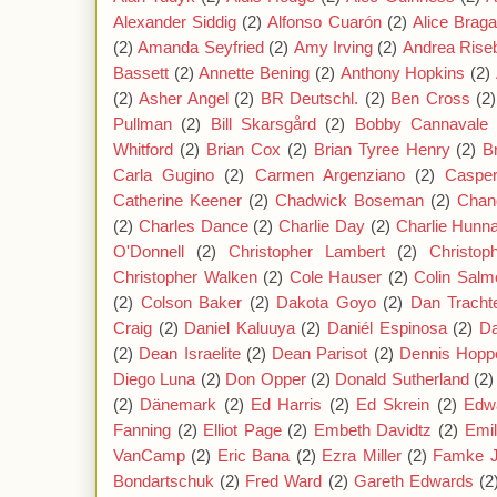
Alexander Siddig
(2)
Alfonso Cuarón
(2)
Alice Brag
(2)
Amanda Seyfried
(2)
Amy Irving
(2)
Andrea Rise
Bassett
(2)
Annette Bening
(2)
Anthony Hopkins
(2)
(2)
Asher Angel
(2)
BR Deutschl.
(2)
Ben Cross
(2)
Pullman
(2)
Bill Skarsgård
(2)
Bobby Cannavale
Whitford
(2)
Brian Cox
(2)
Brian Tyree Henry
(2)
B
Carla Gugino
(2)
Carmen Argenziano
(2)
Caspe
Catherine Keener
(2)
Chadwick Boseman
(2)
Chan
(2)
Charles Dance
(2)
Charlie Day
(2)
Charlie Hun
O'Donnell
(2)
Christopher Lambert
(2)
Christop
Christopher Walken
(2)
Cole Hauser
(2)
Colin Salm
(2)
Colson Baker
(2)
Dakota Goyo
(2)
Dan Tracht
Craig
(2)
Daniel Kaluuya
(2)
Daniél Espinosa
(2)
Da
(2)
Dean Israelite
(2)
Dean Parisot
(2)
Dennis Hopp
Diego Luna
(2)
Don Opper
(2)
Donald Sutherland
(2)
(2)
Dänemark
(2)
Ed Harris
(2)
Ed Skrein
(2)
Edw
Fanning
(2)
Elliot Page
(2)
Embeth Davidtz
(2)
Emil
VanCamp
(2)
Eric Bana
(2)
Ezra Miller
(2)
Famke 
Bondartschuk
(2)
Fred Ward
(2)
Gareth Edwards
(2