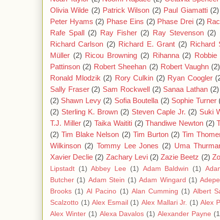
Olivia Wilde
(2)
Patrick Wilson
(2)
Paul Giamatti
(2)
Peter Hyams
(2)
Phase Eins
(2)
Phase Drei
(2)
Rac
Rafe Spall
(2)
Ray Fisher
(2)
Ray Stevenson
(2)
Richard Carlson
(2)
Richard E. Grant
(2)
Richard 
Müller
(2)
Ricou Browning
(2)
Rihanna
(2)
Robbie 
Pattinson
(2)
Robert Sheehan
(2)
Robert Vaughn
(2
Ronald Mlodzik
(2)
Rory Culkin
(2)
Ryan Coogler
(
Sally Fraser
(2)
Sam Rockwell
(2)
Sanaa Lathan
(2)
(2)
Shawn Levy
(2)
Sofia Boutella
(2)
Sophie Turner
(2)
Sterling K. Brown
(2)
Steven Caple Jr.
(2)
Suki 
T.J. Miller
(2)
Taika Waititi
(2)
Thandiwe Newton
(2)
(2)
Tim Blake Nelson
(2)
Tim Burton
(2)
Tim Thome
Wilkinson
(2)
Tommy Lee Jones
(2)
Uma Thurma
Xavier Declie
(2)
Zachary Levi
(2)
Zazie Beetz
(2)
Zo
Lipstadt
(1)
Abbey Lee
(1)
Adam Baldwin
(1)
Ada
Butcher
(1)
Adam Stein
(1)
Adam Wingard
(1)
Adepe
Brooks
(1)
Al Pacino
(1)
Alan Cumming
(1)
Albert S
Scalzotto
(1)
Alex Esmail
(1)
Alex Mallari Jr.
(1)
Alex 
Alex Winter
(1)
Alexa Davalos
(1)
Alexander Payne
(1