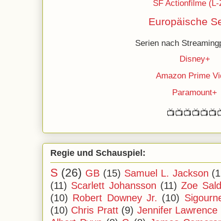
SF Actionfilme (L-
Europäische Se
Serien nach Streamingp
Disney+
Amazon Prime Vi
Paramount+
📺📺📺📺📺📺
Regie und Schauspiel:
S
(26)
GB
(15)
Samuel L. Jackson
(1
(11)
Scarlett Johansson
(11)
Zoe Sal
(10)
Robert Downey Jr.
(10)
Sigourn
(10)
Chris Pratt
(9)
Jennifer Lawrence