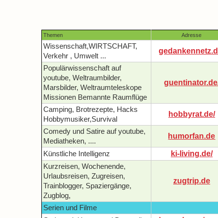
Themen
Adresse
Wissenschaft,WIRTSCHAFT,
gedankennetz.d
Verkehr , Umwelt ...
Populärwissenschaft auf
youtube, Weltraumbilder,
guentinator.de
Marsbilder, Weltraumteleskope
Missionen Bemannte Raumflüge
Camping, Brotrezepte, Hacks
hobbyrat.de/
Hobbymusiker,Survival
Comedy und Satire auf youtube,
humorfan.de
Mediatheken, ....
ki-living.de/
Künstliche Intelligenz
Kurzreisen, Wochenende,
Urlaubsreisen, Zugreisen,
zugtrip.de
Trainblogger, Spaziergänge,
Zugblog,
Serien und Filme