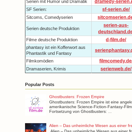
dramedy-serien.
Serien mit Humor und Dramatik
sf-serien.de/
SF Serien:
sitcomserien.d
Sitcoms, Comedyserien
serien-aus-
Serien deutsche Produktion
deutschland.de
d-film.de/
Filme deutsche Produktion
phantasy ist ein Kofferwort aus
serienphantasy.
Phantastik und Fantasy
filmcomedy.de
Filmkomödien
serienweb.de/
Dramaserien, Krimis
Popular Posts
Ghostbusters: Frozen Empire
Ghostbusters: Frozen Empire ist eine angek
amerikanische Science-Fiction-Fantasy-Fil
Fortsetzung von Ghostbusters: ...
Alien – Das unheimliche Wesen aus einer f
Alien – Das unheimliche Wesen aus einer f