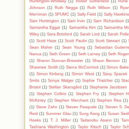
Huntington-Whiteley
(1)
Rossif Sutherland
(1)
Rune
Johnson
(1)
Ruth Negga
(1)
Ruth Wilson
(1)
Ryan
Merriman
(1)
SPUMC
(1)
Sally Field
(1)
Sally Hawkin
Sam Huntington
(1)
Sam Irvin
(1)
Sam Richardson
(1
Samantha Eggar
(1)
Samantha Kim
(1)
Samantha Mo
Wiley
(1)
Sara Botsford
(1)
Sarah Lind
(1)
Sarah Polle
(1)
Scott Haze
(1)
Scott Paulin
(1)
Scott Stewart
(1)
Sean Maher
(1)
Sean Young
(1)
Sebastian Gutierr
Nanua
(1)
Seth Green
(1)
Seth Larney
(1)
Seth Roge
(1)
Sharon Duncan-Brewster
(1)
Shaun Benson
(1)
Shawnee Smith
(1)
Sierra McCormick
(1)
Simon Bake
(1)
Simon Kinberg
(1)
Simon West
(1)
Sissy Spacek
Smits
(1)
Sonya Walger
(1)
Sophie Thatcher
(1)
Stac
Bristol
(1)
Stellan Skarsgård
(1)
Stephanie Jacobsen
(1)
Stephen Collins
(1)
Stephen Fry
(1)
Stephen H
McKinley
(1)
Stephen Merchant
(1)
Stephen Rea
(1)
(1)
Steve Zahn
(1)
Steven Pasquale
(1)
Steven S. D
Reid
(1)
Summer Glau
(1)
Sung Kang
(1)
Susan Sei
Hoeks
(1)
T. J. Miller
(1)
Tadanobu Asano
(1)
Tam
Tashiana Washington
(1)
Taylor Kitsch
(1)
Taylor Sch