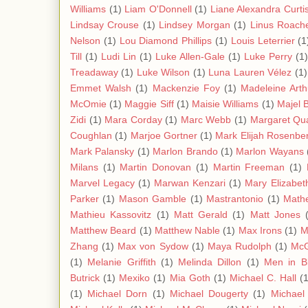
Williams
(1)
Liam O'Donnell
(1)
Liane Alexandra Curti
Lindsay Crouse
(1)
Lindsey Morgan
(1)
Linus Roach
Nelson
(1)
Lou Diamond Phillips
(1)
Louis Leterrier
(1
Till
(1)
Ludi Lin
(1)
Luke Allen-Gale
(1)
Luke Perry
(1)
Treadaway
(1)
Luke Wilson
(1)
Luna Lauren Vélez
(1)
Emmet Walsh
(1)
Mackenzie Foy
(1)
Madeleine Arth
McOmie
(1)
Maggie Siff
(1)
Maisie Williams
(1)
Majel B
Zidi
(1)
Mara Corday
(1)
Marc Webb
(1)
Margaret Qua
Coughlan
(1)
Marjoe Gortner
(1)
Mark Elijah Rosenbe
Mark Palansky
(1)
Marlon Brando
(1)
Marlon Wayans
Milans
(1)
Martin Donovan
(1)
Martin Freeman
(1)
Marvel Legacy
(1)
Marwan Kenzari
(1)
Mary Elizabet
Parker
(1)
Mason Gamble
(1)
Mastrantonio
(1)
Mathe
Mathieu Kassovitz
(1)
Matt Gerald
(1)
Matt Jones
Matthew Beard
(1)
Matthew Nable
(1)
Max Irons
(1)
M
Zhang
(1)
Max von Sydow
(1)
Maya Rudolph
(1)
Mc
(1)
Melanie Griffith
(1)
Melinda Dillon
(1)
Men in B
Butrick
(1)
Mexiko
(1)
Mia Goth
(1)
Michael C. Hall
(
(1)
Michael Dorn
(1)
Michael Dougerty
(1)
Michael 