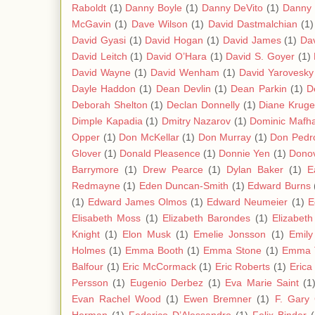
Raboldt
(1)
Danny Boyle
(1)
Danny DeVito
(1)
Danny 
McGavin
(1)
Dave Wilson
(1)
David Dastmalchian
(1)
David Gyasi
(1)
David Hogan
(1)
David James
(1)
Da
David Leitch
(1)
David O’Hara
(1)
David S. Goyer
(1)
David Wayne
(1)
David Wenham
(1)
David Yarovesky
Dayle Haddon
(1)
Dean Devlin
(1)
Dean Parkin
(1)
D
Deborah Shelton
(1)
Declan Donnelly
(1)
Diane Kruge
Dimple Kapadia
(1)
Dmitry Nazarov
(1)
Dominic Mafh
Opper
(1)
Don McKellar
(1)
Don Murray
(1)
Don Pedro
Glover
(1)
Donald Pleasence
(1)
Donnie Yen
(1)
Donov
Barrymore
(1)
Drew Pearce
(1)
Dylan Baker
(1)
E
Redmayne
(1)
Eden Duncan-Smith
(1)
Edward Burns
(1)
Edward James Olmos
(1)
Edward Neumeier
(1)
E
Elisabeth Moss
(1)
Elizabeth Barondes
(1)
Elizabet
Knight
(1)
Elon Musk
(1)
Emelie Jonsson
(1)
Emil
Holmes
(1)
Emma Booth
(1)
Emma Stone
(1)
Emma 
Balfour
(1)
Eric McCormack
(1)
Eric Roberts
(1)
Erica
Persson
(1)
Eugenio Derbez
(1)
Eva Marie Saint
(1
Evan Rachel Wood
(1)
Ewen Bremner
(1)
F. Gary