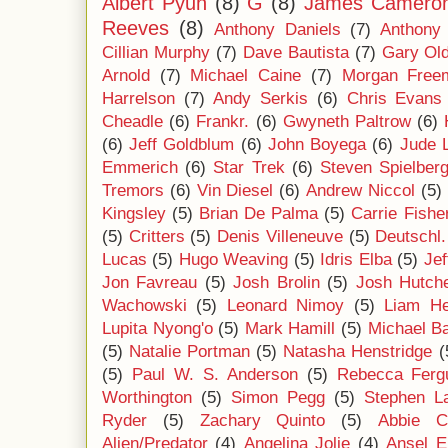
Albert Pyun
(8)
G
(8)
James Camero
Reeves
(8)
Anthony Daniels
(7)
Anthony
Cillian Murphy
(7)
Dave Bautista
(7)
Gary Ol
Arnold
(7)
Michael Caine
(7)
Morgan Free
Harrelson
(7)
Andy Serkis
(6)
Chris Evans
Cheadle
(6)
Frankr.
(6)
Gwyneth Paltrow
(6)
(6)
Jeff Goldblum
(6)
John Boyega
(6)
Jude 
Emmerich
(6)
Star Trek
(6)
Steven Spielber
Tremors
(6)
Vin Diesel
(6)
Andrew Niccol
(5)
Kingsley
(5)
Brian De Palma
(5)
Carrie Fishe
(5)
Critters
(5)
Denis Villeneuve
(5)
Deutschl.
Lucas
(5)
Hugo Weaving
(5)
Idris Elba
(5)
Jef
Jon Favreau
(5)
Josh Brolin
(5)
Josh Hutch
Wachowski
(5)
Leonard Nimoy
(5)
Liam H
Lupita Nyong'o
(5)
Mark Hamill
(5)
Michael B
(5)
Natalie Portman
(5)
Natasha Henstridge
(
(5)
Paul W. S. Anderson
(5)
Rebecca Ferg
Worthington
(5)
Simon Pegg
(5)
Stephen L
Ryder
(5)
Zachary Quinto
(5)
Abbie C
Alien/Predator
(4)
Angelina Jolie
(4)
Ansel E