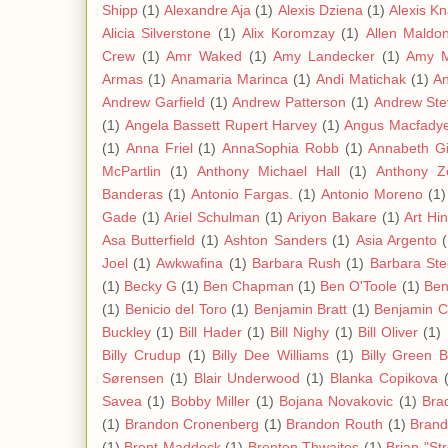
Shipp
(1)
Alexandre Aja
(1)
Alexis Dziena
(1)
Alexis K
Alicia Silverstone
(1)
Alix Koromzay
(1)
Allen Maldo
Crew
(1)
Amr Waked
(1)
Amy Landecker
(1)
Amy 
Armas
(1)
Anamaria Marinca
(1)
Andi Matichak
(1)
A
Andrew Garfield
(1)
Andrew Patterson
(1)
Andrew Ste
(1)
Angela Bassett Rupert Harvey
(1)
Angus Macfady
(1)
Anna Friel
(1)
AnnaSophia Robb
(1)
Annabeth G
McPartlin
(1)
Anthony Michael Hall
(1)
Anthony Z
Banderas
(1)
Antonio Fargas.
(1)
Antonio Moreno
(1)
Gade
(1)
Ariel Schulman
(1)
Ariyon Bakare
(1)
Art Hi
Asa Butterfield
(1)
Ashton Sanders
(1)
Asia Argento
Joel
(1)
Awkwafina
(1)
Barbara Rush
(1)
Barbara Ste
(1)
Becky G
(1)
Ben Chapman
(1)
Ben O'Toole
(1)
Ben
(1)
Benicio del Toro
(1)
Benjamin Bratt
(1)
Benjamin C
Buckley
(1)
Bill Hader
(1)
Bill Nighy
(1)
Bill Oliver
(1)
Billy Crudup
(1)
Billy Dee Williams
(1)
Billy Green 
Sørensen
(1)
Blair Underwood
(1)
Blanka Copikova
Savea
(1)
Bobby Miller
(1)
Bojana Novakovic
(1)
Bra
(1)
Brandon Cronenberg
(1)
Brandon Routh
(1)
Bran
(1)
Brent Maddock
(1)
Brenton Thwaites
(1)
Brian "St