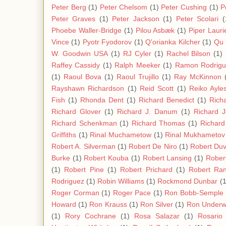
Peter Berg
(1)
Peter Chelsom
(1)
Peter Cushing
(1)
P
Peter Graves
(1)
Peter Jackson
(1)
Peter Scolari
(
Phoebe Waller-Bridge
(1)
Pilou Asbæk
(1)
Piper Lauri
Vince
(1)
Pyotr Fyodorov
(1)
Q'orianka Kilcher
(1)
Qu 
W. Goodwin USA
(1)
RJ Cyler
(1)
Rachel Bilson
(1)
Raffey Cassidy
(1)
Ralph Meeker
(1)
Ramon Rodrigu
(1)
Raoul Bova
(1)
Raoul Trujillo
(1)
Ray McKinnon
Rayshawn Richardson
(1)
Reid Scott
(1)
Reiko Ayle
Fish
(1)
Rhonda Dent
(1)
Richard Benedict
(1)
Rich
Richard Glover
(1)
Richard J. Danum
(1)
Richard 
Richard Schenkman
(1)
Richard Thomas
(1)
Richard
Griffiths
(1)
Rinal Muchametow
(1)
Rinal Mukhametov
Robert A. Silverman
(1)
Robert De Niro
(1)
Robert Duv
Burke
(1)
Robert Kouba
(1)
Robert Lansing
(1)
Rober
(1)
Robert Pine
(1)
Robert Prichard
(1)
Robert Ra
Rodriguez
(1)
Robin Williams
(1)
Rockmond Dunbar
(1
Roger Corman
(1)
Roger Pace
(1)
Ron Bobb-Semple
Howard
(1)
Ron Krauss
(1)
Ron Silver
(1)
Ron Under
(1)
Rory Cochrane
(1)
Rosa Salazar
(1)
Rosario