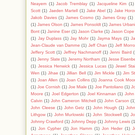
Neayem
(1)
Jacob Tremblay
(1)
Jacqueline Kim
(1)
Scott
(1)
Jaeden Martell
(1)
Jake Abel
(1)
Jake Horo
Jakob Davies
(1)
James Cosmo
(1)
James Gray
(1)
(1)
James Olson
(1)
James Ponsoldt
(1)
James Urban
Bont
(1)
Janine Eser
(1)
Jason Clarke
(1)
Jason Cope
(1)
Jay Duplass
(1)
Jay Mohr
(1)
Jayma Mays
(1)
J
Jean-Claude van Damme
(1)
Jeff Chan
(1)
Jeff Morr
Jeffery Scott
(1)
Jeffrey Nachmanoff
(1)
Jenni Baird
(
(1)
Jenny Slate
(1)
Jeremy Northam
(1)
Jesse Eisenb
(1)
Jessica Henwick
(1)
Jessica Lucas
(1)
Jewel Stai
Wen
(1)
Jihae
(1)
Jillian Bell
(1)
Jim Mickle
(1)
Jim S
(1)
Joan Allen
(1)
Joan Collins
(1)
Joanna Cook Moo
(1)
Joe Cornish
(1)
Joe Miale
(1)
Joe Pantoliano
(1)
J
Moore
(1)
Joel Edgerton
(1)
Joel Kinnaman
(1)
John
Calvin
(1)
John Cameron Mitchell
(1)
John Carson
(1
John Cleese
(1)
John Getz
(1)
John Hough
(1)
Joh
Lithgow
(1)
John Murlowski
(1)
John Stockwell
(1)
Jo
Johnny Crawford
(1)
Johnny Depp
(1)
Johnny Lewis
(1
(1)
Jon Cypher
(1)
Jon Hamm
(1)
Jon Heder
(1)
J