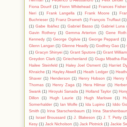
Herman
(1)
Federico D’Alessandro
(1)
Felix Binder
(
Fiona Dourif
(1)
Fionn Whitehead
(1)
Frances Fisher
Neri
(1)
Frank Langella
(1)
Frank Moore
(1)
Fra
Buchrieser
(1)
Franz Drameh
(1)
François Truffaut
(1)
(1)
Gabe Ibáñez
(1)
Gabriel Basso
(1)
Gabriel Luna
Gavin Rothery
(1)
Gemma Arterton
(1)
Gene Roth
Kennedy
(1)
George Ogilvie
(1)
George Peppard
(1)
Glenn Langan
(1)
Glenne Headly
(1)
Godfrey Gao
(1)
(1)
Gracyn Shinyei
(1)
Grant Sputore
(1)
Grant Willia
Greydon Clark
(1)
Griechenland
(1)
Gugu Mbatha-Ra
Hailee Steinfeld
(1)
Haley Joel Osment
(1)
Harriet D
Khraiche
(1)
Hayley Atwell
(1)
Heath Ledger
(1)
Heath
Shaver
(1)
Henderson
(1)
Henry Hobson
(1)
Henry 
Thomas
(1)
Henry Zaga
(1)
Hera Hilmar
(1)
Herbe
Swank
(1)
Hiroyuki Sanada
(1)
Holland Taylor
(1)
Hon
Dillon
(1)
Hugh Laurie
(1)
Hugh Marlowe
(1)
Hu
Somerhalder
(1)
Ian Wolfe
(1)
Ida Lupino
(1)
Iddo Go
Smith
(1)
Irina Starschenbaum
(1)
Irina Starshenbau
(1)
Israel Broussard
(1)
J. Blakeson
(1)
J. T. Petty
(1
Kesy
(1)
Jack Nicholson
(1)
Jack Plotnick
(1)
Jackie S