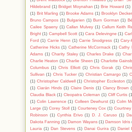
Hildebrand
(1)
Bridget Moynahan
(1)
Brie Howard
(1)
(1)
Brit Marling
(1)
Brooke Adams
(1)
Brooklyn Decke
Bruno Campos
(1)
Bulgarien
(1)
Burn Gorman
(1)
Bé
Cailee Spaeny
(1)
Callan Mulvey
(1)
Callum Keith R
Bright
(1)
Campbell Scott
(1)
Cara Delevingne
(1)
Carl
Ford
(1)
Carrie Henn
(1)
Carrie Snodgress
(1)
Cary-
Catherine Hicks
(1)
Catherine McCormack
(1)
Cathy
Adams
(1)
Charity Staley
(1)
Charles Drake
(1)
Char
Charlie Heaton
(1)
Charlie Sheen
(1)
Charlotte Gains
Columbus
(1)
Chris Elliott
(1)
Chris Gorak
(1)
Chri
Sullivan
(1)
Chris Tucker
(1)
Christian Camargo
(1)
C
(1)
Christopher Caldwell
(1)
Christopher Eccleston
(1)
(1)
Ciarán Hinds
(1)
Claire Denis
(1)
Clancy Brown
Claudia Black
(1)
Cleopatra Coleman
(1)
Cliff Curtis
(
(1)
Colin Lawrence
(1)
Colleen Dewhurst
(1)
Colm M
Large
(1)
Corey Stoll
(1)
Courteney Cox
(1)
Courtney
Robinson
(1)
Cynthia Erivo
(1)
D. J. Caruso
(1)
Da
Dakota Fanning
(1)
Damon Wayans
(1)
Damson Idris
Lauria
(1)
Dan Stevens
(1)
Danai Gurira
(1)
Daniel 