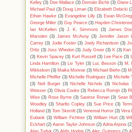
Kelley
(3)
Dee Wallace
(3)
Demián Bichir
(3)
Diane 
Michael Paul
(3)
Doug Liman
(3)
Elizabeth Debicki
(
Ethan Hawke
(3)
Evangeline Lilly
(3)
Ewan McGreg
George Miller
(3)
Guy Pearce
(3)
Hayden Christens
Ian McKellen
(3)
J. K. Simmons
(3)
James Doo
Marsden
(3)
James McAvoy
(3)
Jennifer Jason 
Carrey
(3)
Jodie Foster
(3)
Joely Richardson
(3)
Jo
Ortiz
(3)
Joss Whedon
(3)
Judy Greer
(3)
K
(3)
Kan
(3)
Kevin Spacey
(3)
Kurt Russell
(3)
Lee Pace
(3)
Linda Hamilton
(3)
Liv Tyler
(3)
Luc Besson
(3)
M. 
Mikkelsen
(3)
Maika Monroe
(3)
Michael Biehn
(3)
M
Michelle Pfeiffer
(3)
Michelle Rodriguez
(3)
Michelle
(3)
Neil Burger
(3)
Nichelle Nichols
(3)
Nicholas 
Weisser
(3)
Olivia Cooke
(3)
Rebecca Romijn
(3)
R
Wise
(3)
Rose Byrne
(3)
Saoirse Ronan
(3)
Sean 
Woodley
(3)
Sharlto Copley
(3)
Sue Price
(3)
Term
Holland
(3)
Tom Skerritt
(3)
Venereal Horror
(3)
Vera 
Eubank
(3)
William Fichtner
(3)
William Hurt
(3)
Wi
Eckhart
(2)
Aaron Taylor-Johnson
(2)
Adria Arjona
(2
Alan Tudyk
(2)
Aldis Hodge
(2)
Alec Guinness
(2)
A