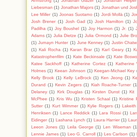
Armstrong
(1)
Jonathan Glazer
(1)
Jonathan Helper
Liebesman
(1)
Jonathan Majors
(1)
Jonathan und Jos
Lee Miller
(1)
Joonas Suotamo
(1)
Jordi Mollà
(1)
Jo
Josh Brener
(1)
Josh Gad
(1)
Josh Hamilton
(1)
J
Padilha
(1)
Joy Boushel
(1)
Joy Harmon
(1)
Jr.
(1)
Adams
(1)
Julia Dietze
(1)
Julia Ormond
(1)
Julie Br
(1)
Jumayn Hunter
(1)
June Kenney
(1)
Justin Chatw
(1)
Kali Rocha
(1)
Karan Brar
(1)
Karl Geary
(1)
K
Katastrophenfilm
(1)
Kate Beckinsale
(1)
Kate Boswo
Katee Sackhoff
(1)
Katherine Cortez
(1)
Katherine 
Holmes
(1)
Keean Johnson
(1)
Keegan-Michael Key
Kelly Brook
(1)
Kelly LeBrock
(1)
Ken Jeong
(1)
Ke
Durand
(1)
Kevin Zegers
(1)
Kiah Roache-Turner
(1
Delaney
(1)
Kirk Douglas
(1)
Kirsten Dunst
(1)
Kit
McPhee
(1)
Kris Wu
(1)
Kristen Schaal
(1)
Kristine
Sutter
(1)
Kurt Wimmer
(1)
Kylie Rogers
(1)
Lakeith
Henriksen
(1)
Lance Reddick
(1)
Lara Rossi
(1)
Lar
Eidinger
(1)
Lashana Lynch
(1)
Laura Harrier
(1)
Laur
Leeon Jones
(1)
Leila George
(1)
Len Wiseman
(1
Lennie James
(1)
Leo G. Carroll
(1)
Les Carlson
(1)