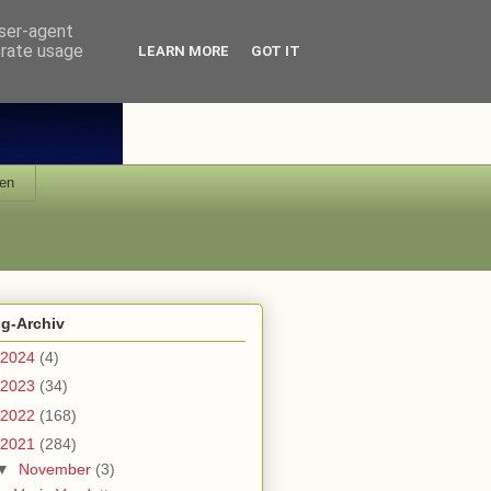
user-agent
erate usage
LEARN MORE
GOT IT
en
og-Archiv
2024
(4)
2023
(34)
2022
(168)
2021
(284)
▼
November
(3)