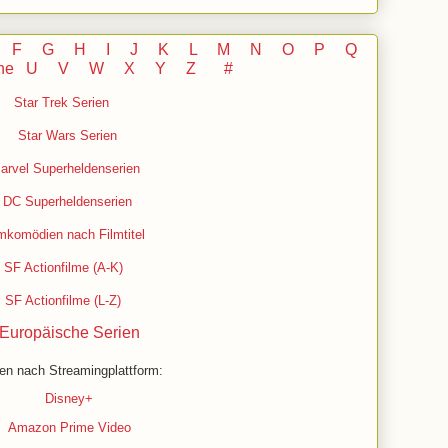
F
G
H
I J
K
L
M
N
O
P Q
he
U V
W X Y
Z
#
Star Trek Serien
Star Wars Serien
arvel Superheldenserien
DC
Superheldenserien
mkomödien nach Filmtitel
SF Actionfilme (A-K)
SF Actionfilme (L-Z)
Europäische Serien
en nach Streamingplattform:
Disney+
Amazon Prime Video