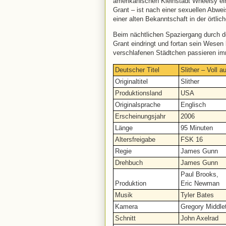
amerikanischen Kleinstadt Wheelsy ei
Grant – ist nach einer sexuellen Abweis
einer alten Bekanntschaft in der örtli
Beim nächtlichen Spaziergang durch d
Grant eindringt und fortan sein Wesen 
verschlafenen Städtchen passieren i
Deutscher Titel
Slither – Voll 
Originaltitel
Slither
Produktionsland
USA
Originalsprache
Englisch
Erscheinungsjahr
2006
Länge
95 Minuten
Altersfreigabe
FSK 16
Regie
James Gunn
Drehbuch
James Gunn
Paul Brooks,
Produktion
Eric Newman
Musik
Tyler Bates
Kamera
Gregory Middle
Schnitt
John Axelrad