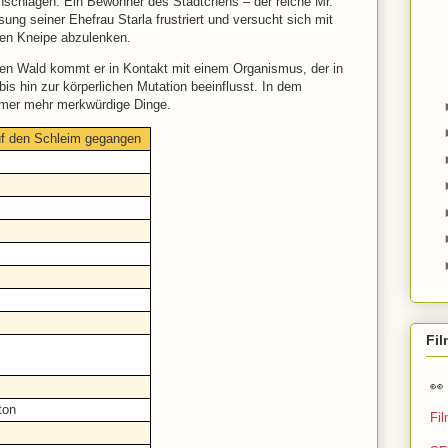
nschlagen. Ein Bewohner des Städtchens – der reiche Mr.
ung seiner Ehefrau Starla frustriert und versucht sich mit
chen Kneipe abzulenken.
en Wald kommt er in Kontakt mit einem Organismus, der in
bis hin zur körperlichen Mutation beeinflusst. In dem
mmer mehr merkwürdige Dinge.
auf den Schleim gegangen
Fi

ton
Fi