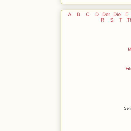
A
B
C
D
Der
Die
E
R
S
T
T
M
Fil
Seri