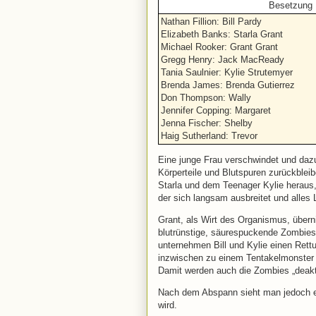
Besetzung
Nathan Fillion: Bill Pardy
Elizabeth Banks: Starla Grant
Michael Rooker: Grant Grant
Gregg Henry: Jack MacReady
Tania Saulnier: Kylie Strutemyer
Brenda James: Brenda Gutierrez
Don Thompson: Wally
Jennifer Copping: Margaret
Jenna Fischer: Shelby
Haig Sutherland: Trevor
Eine junge Frau verschwindet und dazu
Körperteile und Blutspuren zurückbleibe
Starla und dem Teenager Kylie heraus,
der sich langsam ausbreitet und alles 
Grant, als Wirt des Organismus, über
blutrünstige, säurespuckende Zombies, d
unternehmen Bill und Kylie einen Rett
inzwischen zu einem Tentakelmonster m
Damit werden auch die Zombies „deakti
Nach dem Abspann sieht man jedoch e
wird.