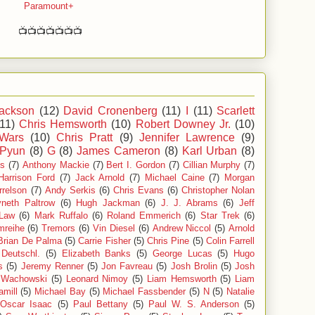
Paramount+
📺📺📺📺📺📺📺
ackson
(12)
David Cronenberg
(11)
I
(11)
Scarlett
(11)
Chris Hemsworth
(10)
Robert Downey Jr.
(10)
 Wars
(10)
Chris Pratt
(9)
Jennifer Lawrence
(9)
 Pyun
(8)
G
(8)
James Cameron
(8)
Karl Urban
(8)
ls
(7)
Anthony Mackie
(7)
Bert I. Gordon
(7)
Cillian Murphy
(7)
Harrison Ford
(7)
Jack Arnold
(7)
Michael Caine
(7)
Morgan
relson
(7)
Andy Serkis
(6)
Chris Evans
(6)
Christopher Nolan
neth Paltrow
(6)
Hugh Jackman
(6)
J. J. Abrams
(6)
Jeff
Law
(6)
Mark Ruffalo
(6)
Roland Emmerich
(6)
Star Trek
(6)
mreihe
(6)
Tremors
(6)
Vin Diesel
(6)
Andrew Niccol
(5)
Arnold
Brian De Palma
(5)
Carrie Fisher
(5)
Chris Pine
(5)
Colin Farrell
Deutschl.
(5)
Elizabeth Banks
(5)
George Lucas
(5)
Hugo
s
(5)
Jeremy Renner
(5)
Jon Favreau
(5)
Josh Brolin
(5)
Josh
 Wachowski
(5)
Leonard Nimoy
(5)
Liam Hemsworth
(5)
Liam
mill
(5)
Michael Bay
(5)
Michael Fassbender
(5)
N
(5)
Natalie
Oscar Isaac
(5)
Paul Bettany
(5)
Paul W. S. Anderson
(5)