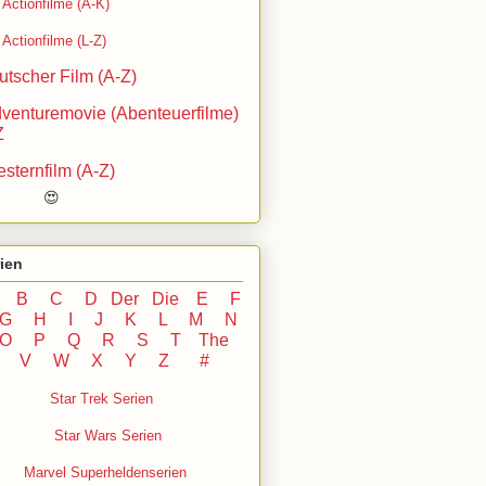
Actionfilme (A-K)
Actionfilme (L-Z)
utscher Film (A-Z)
venturemovie (Abenteuerfilme)
Z
sternfilm (A-Z)
 😍
ien
B
C
D
Der
Die
E
F
G
H
I J
K
L
M
N
O
P Q
R
S
T
The
U V
W X Y
Z
#
Star Trek Serien
Star Wars Serien
Marvel Superheldenserien