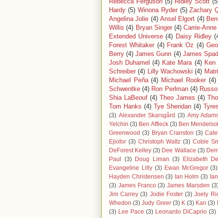
Rebecca Ferguson
(5)
Ridley Scott
(5
Hardy
(5)
Winona Ryder
(5)
Zachary Q
Angelina Jolie
(4)
Ansel Elgort
(4)
Ben
Willis
(4)
Bryan Singer
(4)
Carrie-Ann
Extended Universe
(4)
Daisy Ridley
(
Forest Whitaker
(4)
Frank Oz
(4)
Geo
Berry
(4)
James Gunn
(4)
James Spad
Josh Duhamel
(4)
Kate Mara
(4)
Ken
Schreiber
(4)
Lilly Wachowski
(4)
Matr
Michael Peña
(4)
Michael Rooker
(4)
Schwentke
(4)
Ron Perlman
(4)
Russo
Shia LaBeouf
(4)
Theo James
(4)
Tho
Tom Hanks
(4)
Tye Sheridan
(4)
Tyre
(3)
Alexander Skarsgård
(3)
Amy Adam
Yelchin
(3)
Ben Affleck
(3)
Ben Mendelso
Greenwood
(3)
Bryan Cranston
(3)
Cale
Ejiofor
(3)
Christoph Waltz
(3)
Cobie Sm
DeForest Kelley
(3)
Dee Wallace
(3)
Demi
Paul
(3)
Doug Liman
(3)
Elizabeth De
Evangeline Lilly
(3)
Ewan McGregor
(3)
Hayden Christensen
(3)
Ian Holm
(3)
Ia
(3)
James Franco
(3)
James Marsden
(3
Jim Carrey
(3)
Jodie Foster
(3)
Joely Ri
Whedon
(3)
Judy Greer
(3)
K
(3)
Kan
(3)
(3)
Lee Pace
(3)
Leonardo DiCaprio
(3)