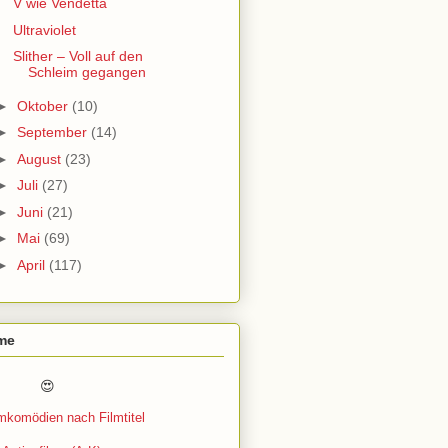
V wie Vendetta
Ultraviolet
Slither – Voll auf den
Schleim gegangen
►
Oktober
(10)
►
September
(14)
►
August
(23)
►
Juli
(27)
►
Juni
(21)
►
Mai
(69)
►
April
(117)
lme
 😍
lmkomödien nach Filmtitel