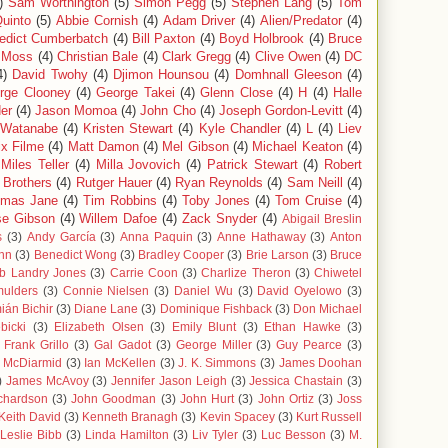
)
Sam Worthington
(5)
Simon Pegg
(5)
Stephen Lang
(5)
Tom
uinto
(5)
Abbie Cornish
(4)
Adam Driver
(4)
Alien/Predator
(4)
edict Cumberbatch
(4)
Bill Paxton
(4)
Boyd Holbrook
(4)
Bruce
e Moss
(4)
Christian Bale
(4)
Clark Gregg
(4)
Clive Owen
(4)
DC
4)
David Twohy
(4)
Djimon Hounsou
(4)
Domhnall Gleeson
(4)
rge Clooney
(4)
George Takei
(4)
Glenn Close
(4)
H
(4)
Halle
er
(4)
Jason Momoa
(4)
John Cho
(4)
Joseph Gordon-Levitt
(4)
 Watanabe
(4)
Kristen Stewart
(4)
Kyle Chandler
(4)
L
(4)
Liev
ix Filme
(4)
Matt Damon
(4)
Mel Gibson
(4)
Michael Keaton
(4)
Miles Teller
(4)
Milla Jovovich
(4)
Patrick Stewart
(4)
Robert
 Brothers
(4)
Rutger Hauer
(4)
Ryan Reynolds
(4)
Sam Neill
(4)
mas Jane
(4)
Tim Robbins
(4)
Toby Jones
(4)
Tom Cruise
(4)
se Gibson
(4)
Willem Dafoe
(4)
Zack Snyder
(4)
Abigail Breslin
s
(3)
Andy García
(3)
Anna Paquin
(3)
Anne Hathaway
(3)
Anton
hn
(3)
Benedict Wong
(3)
Bradley Cooper
(3)
Brie Larson
(3)
Bruce
b Landry Jones
(3)
Carrie Coon
(3)
Charlize Theron
(3)
Chiwetel
ulders
(3)
Connie Nielsen
(3)
Daniel Wu
(3)
David Oyelowo
(3)
án Bichir
(3)
Diane Lane
(3)
Dominique Fishback
(3)
Don Michael
bicki
(3)
Elizabeth Olsen
(3)
Emily Blunt
(3)
Ethan Hawke
(3)
Frank Grillo
(3)
Gal Gadot
(3)
George Miller
(3)
Guy Pearce
(3)
n McDiarmid
(3)
Ian McKellen
(3)
J. K. Simmons
(3)
James Doohan
)
James McAvoy
(3)
Jennifer Jason Leigh
(3)
Jessica Chastain
(3)
chardson
(3)
John Goodman
(3)
John Hurt
(3)
John Ortiz
(3)
Joss
Keith David
(3)
Kenneth Branagh
(3)
Kevin Spacey
(3)
Kurt Russell
Leslie Bibb
(3)
Linda Hamilton
(3)
Liv Tyler
(3)
Luc Besson
(3)
M.