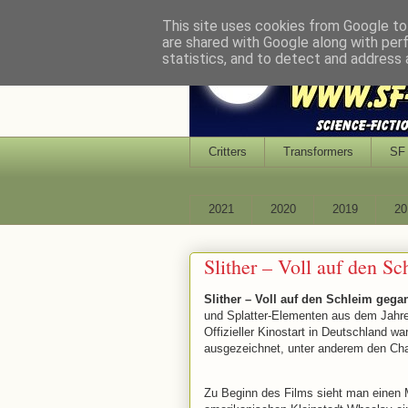
This site uses cookies from Google to 
are shared with Google along with per
statistics, and to detect and address 
Critters
Transformers
SF 
2021
2020
2019
20
Slither – Voll auf den S
Slither – Voll auf den Schleim geg
und Splatter-Elementen aus dem Jahr
Offizieller Kinostart in Deutschland w
ausgezeichnet, unter anderem den Cha
Zu Beginn des Films sieht man einen 