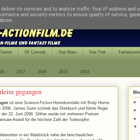
deliver its services and to analyze traffic. Your IP address and 
formance and security metrics to ensure quality of service, gen
abuse.
Serien
SF Comedy
Star Wars
Star Trek
Fantasyseri
18
2017
2016
2015
2014
chleim gegangen
Bl
►
angen
ist eine Science-Fiction-Horrorkomödie mit Body Horror-
e 2006. James Gunn schrieb das Drehbuch und führte Regie.
►
ar der 22. Juni 2006. Slither wurde mit mehreren Preisen
►
insaw-Award für die höchste Zahl der Todesopfer.
▼
Meteoriten in ein Waldstück nahe der beschaulichen