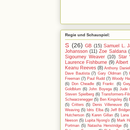
Regie und Schauspiel:
S
(26)
GB
(15)
Samuel L. J
Johansson
(11)
Zoe Saldana
Sigourney Weaver
(10)
Star
Laurence Fishburne
(9)
Albert
Keanu Reeves
(8)
Anthony Danie
Dave Bautista
(7)
Gary Oldman
(7)
Freeman
(7)
Paul Rudd
(7)
Woody Har
(6)
Don Cheadle
(6)
Frankr.
(6)
Gwy
Goldblum
(6)
John Boyega
(6)
Jude 
Steven Spielberg
(6)
Transformers-Fil
Schwarzenegger
(5)
Ben Kingsley
(5)
(5)
Critters
(5)
Denis Villeneuve
(5)
Weaving
(5)
Idris Elba
(5)
Jeff Bridge
Hutcherson
(5)
Karen Gillan
(5)
Lana
Neeson
(5)
Lupita Nyong'o
(5)
Mark Ha
Portman
(5)
Natasha Henstridge
(5)