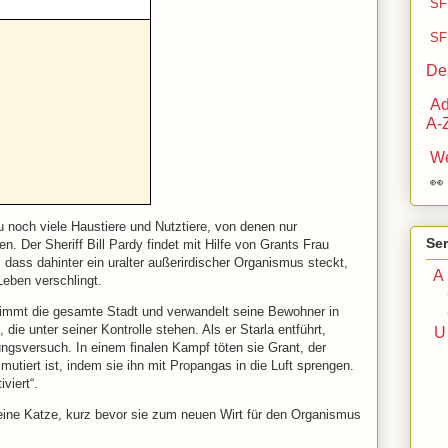
SF 
SF 
De
Ad
A-
We

 noch viele Haustiere und Nutztiere, von denen nur
Ser
n. Der Sheriff Bill Pardy findet mit Hilfe von Grants Frau
 dass dahinter ein uralter außerirdischer Organismus steckt,
A
Leben verschlingt.
nimmt die gesamte Stadt und verwandelt seine Bewohner in
ie unter seiner Kontrolle stehen. Als er Starla entführt,
ungsversuch. In einem finalen Kampf töten sie Grant, der
utiert ist, indem sie ihn mit Propangas in die Luft sprengen.
viert“.
ine Katze, kurz bevor sie zum neuen Wirt für den Organismus