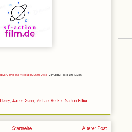
ative Commons Attribution/Share Alike“
verfügbar;Texte und Daten
 Henry
,
James Gunn
,
Michael Rooker
,
Nathan Fillion
Startseite
Älterer Post