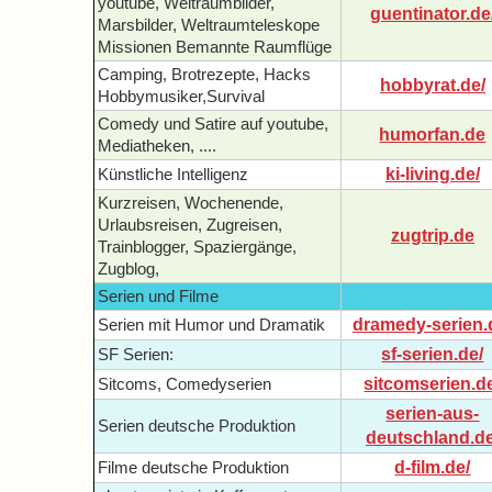
youtube, Weltraumbilder,
guentinator.de
Marsbilder, Weltraumteleskope
Missionen Bemannte Raumflüge
Camping, Brotrezepte, Hacks
hobbyrat.de/
Hobbymusiker,Survival
Comedy und Satire auf youtube,
humorfan.de
Mediatheken, ....
ki-living.de/
Künstliche Intelligenz
Kurzreisen, Wochenende,
Urlaubsreisen, Zugreisen,
zugtrip.de
Trainblogger, Spaziergänge,
Zugblog,
Serien und Filme
dramedy-serien.
Serien mit Humor und Dramatik
sf-serien.de/
SF Serien:
sitcomserien.d
Sitcoms, Comedyserien
serien-aus-
Serien deutsche Produktion
deutschland.de
d-film.de/
Filme deutsche Produktion