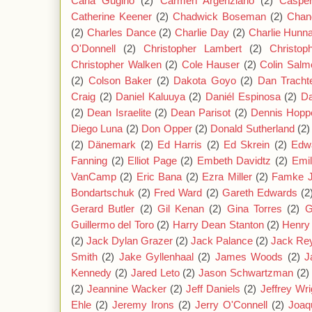
Carla Gugino
(2)
Carmen Argenziano
(2)
Caspe
Catherine Keener
(2)
Chadwick Boseman
(2)
Chan
(2)
Charles Dance
(2)
Charlie Day
(2)
Charlie Hun
O'Donnell
(2)
Christopher Lambert
(2)
Christop
Christopher Walken
(2)
Cole Hauser
(2)
Colin Salm
(2)
Colson Baker
(2)
Dakota Goyo
(2)
Dan Tracht
Craig
(2)
Daniel Kaluuya
(2)
Daniél Espinosa
(2)
Da
(2)
Dean Israelite
(2)
Dean Parisot
(2)
Dennis Hopp
Diego Luna
(2)
Don Opper
(2)
Donald Sutherland
(2)
(2)
Dänemark
(2)
Ed Harris
(2)
Ed Skrein
(2)
Edw
Fanning
(2)
Elliot Page
(2)
Embeth Davidtz
(2)
Emil
VanCamp
(2)
Eric Bana
(2)
Ezra Miller
(2)
Famke 
Bondartschuk
(2)
Fred Ward
(2)
Gareth Edwards
(2
Gerard Butler
(2)
Gil Kenan
(2)
Gina Torres
(2)
G
Guillermo del Toro
(2)
Harry Dean Stanton
(2)
Henry 
(2)
Jack Dylan Grazer
(2)
Jack Palance
(2)
Jack Re
Smith
(2)
Jake Gyllenhaal
(2)
James Woods
(2)
J
Kennedy
(2)
Jared Leto
(2)
Jason Schwartzman
(2)
(2)
Jeannine Wacker
(2)
Jeff Daniels
(2)
Jeffrey Wri
Ehle
(2)
Jeremy Irons
(2)
Jerry O'Connell
(2)
Joaq