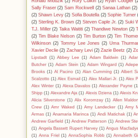
Ronald Mlodzik
(2)
Rory Culkin
(2)
Ryan Coogler
(
Sally Fraser
(2)
Sam Rockwell
(2)
Sanaa Lathan
(2)
(2)
Shawn Levy
(2)
Sofia Boutella
(2)
Sophie Turner
(2)
Sterling K. Brown
(2)
Steven Caple Jr.
(2)
Suki 
T.J. Miller
(2)
Taika Waititi
(2)
Thandiwe Newton
(2)
(2)
Tim Blake Nelson
(2)
Tim Burton
(2)
Tim Thome
Wilkinson
(2)
Tommy Lee Jones
(2)
Uma Thurma
Xavier Declie
(2)
Zachary Levi
(2)
Zazie Beetz
(2)
Zo
Lipstadt
(1)
Abbey Lee
(1)
Adam Baldwin
(1)
Ada
Butcher
(1)
Adam Stein
(1)
Adam Wingard
(1)
Adepe
Brooks
(1)
Al Pacino
(1)
Alan Cumming
(1)
Albert S
Scalzotto
(1)
Alex Esmail
(1)
Alex Mallari Jr.
(1)
Alex 
Alex Winter
(1)
Alexa Davalos
(1)
Alexander Payne
(1
Shipp
(1)
Alexandre Aja
(1)
Alexis Dziena
(1)
Alexis K
Alicia Silverstone
(1)
Alix Koromzay
(1)
Allen Maldo
Crew
(1)
Amr Waked
(1)
Amy Landecker
(1)
Amy 
Armas
(1)
Anamaria Marinca
(1)
Andi Matichak
(1)
A
Andrew Garfield
(1)
Andrew Patterson
(1)
Andrew Ste
(1)
Angela Bassett Rupert Harvey
(1)
Angus Macfady
(1)
Anna Friel
(1)
AnnaSophia Robb
(1)
Annabeth G