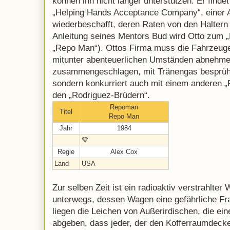
können ihn nicht länger unterstützen. Er findet
„Helping Hands Acceptance Company“, einer A
wiederbeschafft, deren Raten von den Haltern
Anleitung seines Mentors Bud wird Otto zum 
„Repo Man“). Ottos Firma muss die Fahrzeuge 
mitunter abenteuerlichen Umständen abnehmen
zusammengeschlagen, mit Tränengas besprüht 
sondern konkurriert auch mit einem anderen
den „Rodriguez-Brüdern“.
Repoman
Titel
Repo Man
Jahr
1984
💚
Regie
Alex Cox
Land
USA
Zur selben Zeit ist ein radioaktiv verstrahlter
unterwegs, dessen Wagen eine gefährliche Fra
liegen die Leichen von Außerirdischen, die ein
abgeben, dass jeder, der den Kofferraumdeckel 