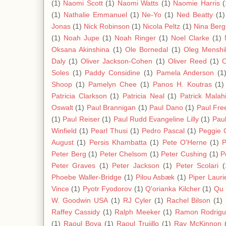
(1)
Naomi Scott
(1)
Naomi Watts
(1)
Naomie Harris
(
(1)
Nathalie Emmanuel
(1)
Ne-Yo
(1)
Ned Beatty
(1)
Jonas
(1)
Nick Robinson
(1)
Nicola Peltz
(1)
Nina Ber
(1)
Noah Jupe
(1)
Noah Ringer
(1)
Noel Clarke
(1)
Oksana Akinshina
(1)
Ole Bornedal
(1)
Oleg Menshi
Daly
(1)
Oliver Jackson-Cohen
(1)
Oliver Reed
(1)
O
Soles
(1)
Paddy Considine
(1)
Pamela Anderson
(1
Shoop
(1)
Pamelyn Chee
(1)
Panos H. Koutras
(1)
Patricia Clarkson
(1)
Patricia Neal
(1)
Patrick Malah
Oswalt
(1)
Paul Brannigan
(1)
Paul Dano
(1)
Paul Fre
(1)
Paul Reiser
(1)
Paul Rudd Evangeline Lilly
(1)
Paul
Winfield
(1)
Pearl Thusi
(1)
Pedro Pascal
(1)
Peggie 
August
(1)
Persis Khambatta
(1)
Pete O'Herne
(1)
P
Peter Berg
(1)
Peter Chelsom
(1)
Peter Cushing
(1)
P
Peter Graves
(1)
Peter Jackson
(1)
Peter Scolari
(
Phoebe Waller-Bridge
(1)
Pilou Asbæk
(1)
Piper Lauri
Vince
(1)
Pyotr Fyodorov
(1)
Q'orianka Kilcher
(1)
Qu 
W. Goodwin USA
(1)
RJ Cyler
(1)
Rachel Bilson
(1)
Raffey Cassidy
(1)
Ralph Meeker
(1)
Ramon Rodrigu
(1)
Raoul Bova
(1)
Raoul Trujillo
(1)
Ray McKinnon