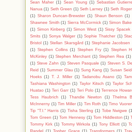
Sean Maher
(1)
Sean Young
(1)
Sebastian Gutierr
Nanua
(1)
Seth Green
(1)
Seth Larney
(1)
Seth Roge
(1)
Sharon Duncan-Brewster
(1)
Shaun Benson
(1)
Shawnee Smith
(1)
Sierra McCormick
(1)
Simon Bake
(1)
Simon Kinberg
(1)
Simon West
(1)
Sissy Spacek
Smits
(1)
Sonya Walger
(1)
Sophie Thatcher
(1)
Stac
Bristol
(1)
Stellan Skarsgård
(1)
Stephanie Jacobsen
(1)
Stephen Collins
(1)
Stephen Fry
(1)
Stephen H
McKinley
(1)
Stephen Merchant
(1)
Stephen Rea
(1)
(1)
Steve Zahn
(1)
Steven Pasquale
(1)
Steven S. D
Reid
(1)
Summer Glau
(1)
Sung Kang
(1)
Susan Sei
Hoeks
(1)
T. J. Miller
(1)
Tadanobu Asano
(1)
Tam
Tashiana Washington
(1)
Taylor Kitsch
(1)
Taylor Sch
Huatao
(1)
Teri Garr
(1)
Teri Polo
(1)
Terrence Howar
Tess Haubrich
(1)
Thandie Newton
(1)
Thelma 
McInnerny
(1)
Tim Miller
(1)
Tim Roth
(1)
Timo Vuoren
Tip "T.I." Harris
(1)
Tisha Sterling
(1)
Tobe Nwigwe
(
Tom Green
(1)
Tom Hennesy
(1)
Tom Hiddleston
(1)
Tommy Kirk
(1)
Tommy Wirkola
(1)
Tony Elliott
(1)
T
Randel
(1)
Topher Grace
(1)
Transformers
(1)
Tra