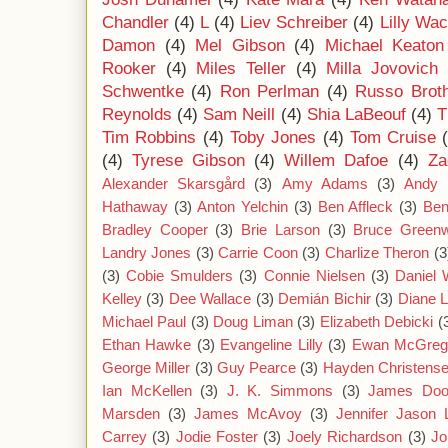
Chandler
(4)
L
(4)
Liev Schreiber
(4)
Lilly Wa
Damon
(4)
Mel Gibson
(4)
Michael Keaton
Rooker
(4)
Miles Teller
(4)
Milla Jovovich
Schwentke
(4)
Ron Perlman
(4)
Russo Brot
Reynolds
(4)
Sam Neill
(4)
Shia LaBeouf
(4)
T
Tim Robbins
(4)
Toby Jones
(4)
Tom Cruise
(4)
Tyrese Gibson
(4)
Willem Dafoe
(4)
Za
Alexander Skarsgård
(3)
Amy Adams
(3)
Andy 
Hathaway
(3)
Anton Yelchin
(3)
Ben Affleck
(3)
Ben
Bradley Cooper
(3)
Brie Larson
(3)
Bruce Green
Landry Jones
(3)
Carrie Coon
(3)
Charlize Theron
(3
(3)
Cobie Smulders
(3)
Connie Nielsen
(3)
Daniel
Kelley
(3)
Dee Wallace
(3)
Demián Bichir
(3)
Diane 
Michael Paul
(3)
Doug Liman
(3)
Elizabeth Debicki
(
Ethan Hawke
(3)
Evangeline Lilly
(3)
Ewan McGreg
George Miller
(3)
Guy Pearce
(3)
Hayden Christens
Ian McKellen
(3)
J. K. Simmons
(3)
James Doo
Marsden
(3)
James McAvoy
(3)
Jennifer Jason 
Carrey
(3)
Jodie Foster
(3)
Joely Richardson
(3)
Jo