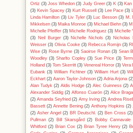
Ortiz
(3)
Joss Whedon
(3)
Judy Greer
(3)
K
(3)
Kan
(3)
Kevin Spacey
(3)
Kurt Russell
(3)
Lee Pace
(3)
Linda Hamilton
(3)
Liv Tyler
(3)
Luc Besson
(3)
M. 
Mikkelsen
(3)
Maika Monroe
(3)
Michael Biehn
(3)
M
Michelle Pfeiffer
(3)
Michelle Rodriguez
(3)
Michelle
(3)
Neil Burger
(3)
Nichelle Nichols
(3)
Nicholas 
Weisser
(3)
Olivia Cooke
(3)
Rebecca Romijn
(3)
R
Wise
(3)
Rose Byrne
(3)
Saoirse Ronan
(3)
Sean 
Woodley
(3)
Sharlto Copley
(3)
Sue Price
(3)
Term
Holland
(3)
Tom Skerritt
(3)
Venereal Horror
(3)
Vera 
Eubank
(3)
William Fichtner
(3)
William Hurt
(3)
Wi
Eckhart
(2)
Aaron Taylor-Johnson
(2)
Adria Arjona
(2
Alan Tudyk
(2)
Aldis Hodge
(2)
Alec Guinness
(2)
A
Alexander Siddig
(2)
Alfonso Cuarón
(2)
Alice Brag
(2)
Amanda Seyfried
(2)
Amy Irving
(2)
Andrea Rise
Bassett
(2)
Annette Bening
(2)
Anthony Hopkins
(2)
(2)
Asher Angel
(2)
BR Deutschl.
(2)
Ben Cross
(2)
Pullman
(2)
Bill Skarsgård
(2)
Bobby Cannavale
Whitford
(2)
Brian Cox
(2)
Brian Tyree Henry
(2)
B