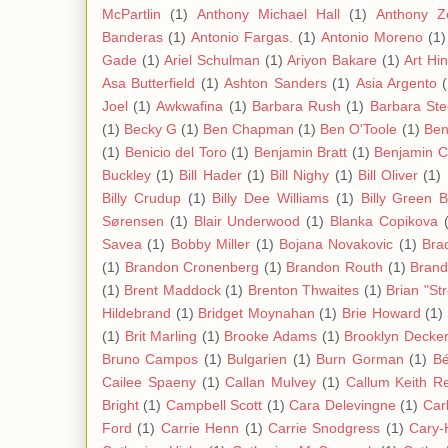
McPartlin
(1)
Anthony Michael Hall
(1)
Anthony Z
Banderas
(1)
Antonio Fargas.
(1)
Antonio Moreno
(1)
Gade
(1)
Ariel Schulman
(1)
Ariyon Bakare
(1)
Art Hi
Asa Butterfield
(1)
Ashton Sanders
(1)
Asia Argento
Joel
(1)
Awkwafina
(1)
Barbara Rush
(1)
Barbara Ste
(1)
Becky G
(1)
Ben Chapman
(1)
Ben O'Toole
(1)
Ben
(1)
Benicio del Toro
(1)
Benjamin Bratt
(1)
Benjamin C
Buckley
(1)
Bill Hader
(1)
Bill Nighy
(1)
Bill Oliver
(1)
Billy Crudup
(1)
Billy Dee Williams
(1)
Billy Green 
Sørensen
(1)
Blair Underwood
(1)
Blanka Copikova
Savea
(1)
Bobby Miller
(1)
Bojana Novakovic
(1)
Bra
(1)
Brandon Cronenberg
(1)
Brandon Routh
(1)
Bran
(1)
Brent Maddock
(1)
Brenton Thwaites
(1)
Brian "St
Hildebrand
(1)
Bridget Moynahan
(1)
Brie Howard
(1)
(1)
Brit Marling
(1)
Brooke Adams
(1)
Brooklyn Decke
Bruno Campos
(1)
Bulgarien
(1)
Burn Gorman
(1)
Bé
Cailee Spaeny
(1)
Callan Mulvey
(1)
Callum Keith R
Bright
(1)
Campbell Scott
(1)
Cara Delevingne
(1)
Carl
Ford
(1)
Carrie Henn
(1)
Carrie Snodgress
(1)
Cary-