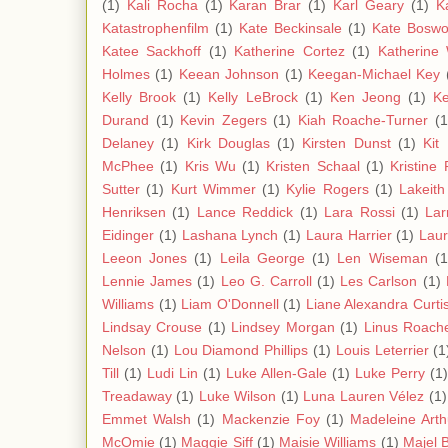
(1)
Kali Rocha
(1)
Karan Brar
(1)
Karl Geary
(1)
K
Katastrophenfilm
(1)
Kate Beckinsale
(1)
Kate Boswo
Katee Sackhoff
(1)
Katherine Cortez
(1)
Katherine 
Holmes
(1)
Keean Johnson
(1)
Keegan-Michael Key
Kelly Brook
(1)
Kelly LeBrock
(1)
Ken Jeong
(1)
Ke
Durand
(1)
Kevin Zegers
(1)
Kiah Roache-Turner
(1
Delaney
(1)
Kirk Douglas
(1)
Kirsten Dunst
(1)
Kit
McPhee
(1)
Kris Wu
(1)
Kristen Schaal
(1)
Kristine
Sutter
(1)
Kurt Wimmer
(1)
Kylie Rogers
(1)
Lakeith
Henriksen
(1)
Lance Reddick
(1)
Lara Rossi
(1)
Lar
Eidinger
(1)
Lashana Lynch
(1)
Laura Harrier
(1)
Laur
Leeon Jones
(1)
Leila George
(1)
Len Wiseman
(1
Lennie James
(1)
Leo G. Carroll
(1)
Les Carlson
(1)
Williams
(1)
Liam O'Donnell
(1)
Liane Alexandra Curti
Lindsay Crouse
(1)
Lindsey Morgan
(1)
Linus Roach
Nelson
(1)
Lou Diamond Phillips
(1)
Louis Leterrier
(1
Till
(1)
Ludi Lin
(1)
Luke Allen-Gale
(1)
Luke Perry
(1)
Treadaway
(1)
Luke Wilson
(1)
Luna Lauren Vélez
(1)
Emmet Walsh
(1)
Mackenzie Foy
(1)
Madeleine Arth
McOmie
(1)
Maggie Siff
(1)
Maisie Williams
(1)
Majel B