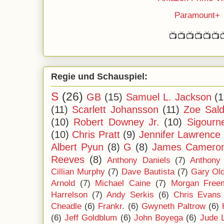
Paramount+
📺📺📺📺📺📺
Regie und Schauspiel:
S
(26)
GB
(15)
Samuel L. Jackson
(1
(11)
Scarlett Johansson
(11)
Zoe Sal
(10)
Robert Downey Jr.
(10)
Sigourn
(10)
Chris Pratt
(9)
Jennifer Lawrence
Albert Pyun
(8)
G
(8)
James Camero
Reeves
(8)
Anthony Daniels
(7)
Anthony
Cillian Murphy
(7)
Dave Bautista
(7)
Gary Ol
Arnold
(7)
Michael Caine
(7)
Morgan Free
Harrelson
(7)
Andy Serkis
(6)
Chris Evans
Cheadle
(6)
Frankr.
(6)
Gwyneth Paltrow
(6)
(6)
Jeff Goldblum
(6)
John Boyega
(6)
Jude 