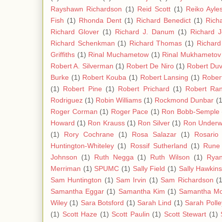
Rayshawn Richardson
(1)
Reid Scott
(1)
Reiko Ayle
Fish
(1)
Rhonda Dent
(1)
Richard Benedict
(1)
Rich
Richard Glover
(1)
Richard J. Danum
(1)
Richard 
Richard Schenkman
(1)
Richard Thomas
(1)
Richard
Griffiths
(1)
Rinal Muchametow
(1)
Rinal Mukhametov
Robert A. Silverman
(1)
Robert De Niro
(1)
Robert Duv
Burke
(1)
Robert Kouba
(1)
Robert Lansing
(1)
Rober
(1)
Robert Pine
(1)
Robert Prichard
(1)
Robert Ra
Rodriguez
(1)
Robin Williams
(1)
Rockmond Dunbar
(1
Roger Corman
(1)
Roger Pace
(1)
Ron Bobb-Semple
Howard
(1)
Ron Krauss
(1)
Ron Silver
(1)
Ron Under
(1)
Rory Cochrane
(1)
Rosa Salazar
(1)
Rosario
Huntington-Whiteley
(1)
Rossif Sutherland
(1)
Rune
Johnson
(1)
Ruth Negga
(1)
Ruth Wilson
(1)
Ryan
Merriman
(1)
SPUMC
(1)
Sally Field
(1)
Sally Hawkin
Sam Huntington
(1)
Sam Irvin
(1)
Sam Richardson
(1
Samantha Eggar
(1)
Samantha Kim
(1)
Samantha Mo
Wiley
(1)
Sara Botsford
(1)
Sarah Lind
(1)
Sarah Polle
(1)
Scott Haze
(1)
Scott Paulin
(1)
Scott Stewart
(1)