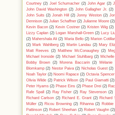
Courtney
(2)
Joel Schumacher
(2)
John Agar
(2)
J
John David Washington
(2)
John Gallagher Jr.
(2)
John Suits
(2)
Jonah Hill
(2)
Jonny Weston
(2)
Jor
Dennison
(2)
Julian Schaffner
(2)
Julianne Moore
(2)
Kevin Bacon
(2)
Kevin Costner
(2)
Kristen Wiig
(2)
Lizzy Caplan
(2)
Logan Marshall-Green
(2)
Lucy Li
(2)
Mahershala Ali
(2)
Maria Bello
(2)
Marion Cotilla
(2)
Mark Wahlberg
(2)
Martin Landau
(2)
Mary Eli
Matt Reeves
(2)
Matthew McConaughey
(2)
Meg
Michael Ironside
(2)
Michael Stuhlbarg
(2)
Michell
Bobby Brown
(2)
Morena Baccarin
(2)
Mélanie 
Blomkamp
(2)
Nestor Paiva
(2)
Nicholas Guest
(2)
Noah Taylor
(2)
Noomi Rapace
(2)
Octavia Spencer
Olivia Wilde
(2)
Patrick Wilson
(2)
Paul Giamatti
(2)
Peter Hyams
(2)
Phase Eins
(2)
Phase Drei
(2)
Rac
Rafe Spall
(2)
Ray Fisher
(2)
Ray Stevenson
(2)
Richard Carlson
(2)
Richard E. Grant
(2)
Richard 
Müller
(2)
Ricou Browning
(2)
Rihanna
(2)
Robbie 
Pattinson
(2)
Robert Sheehan
(2)
Robert Vaughn
(2