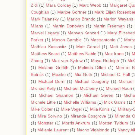
Zidi
(1)
Mara Corday
(1)
Marc Webb
(1)
Margaret Qua
Coughlan
(1)
Marjoe Gortner
(1)
Mark Elijah Rosenbe
Mark Palansky
(1)
Marlon Brando
(1)
Marlon Wayans
Milans
(1)
Martin Donovan
(1)
Martin Freeman
(1)
Marvel Legacy
(1)
Marwan Kenzari
(1)
Mary Elizabet
Parker
(1)
Mason Gamble
(1)
Mastrantonio
(1)
Mathe
Mathieu Kassovitz
(1)
Matt Gerald
(1)
Matt Jones
Matthew Beard
(1)
Matthew Nable
(1)
Max Irons
(1)
M
Zhang
(1)
Max von Sydow
(1)
Maya Rudolph
(1)
Mc
(1)
Melanie Griffith
(1)
Melinda Dillon
(1)
Men in B
Butrick
(1)
Mexiko
(1)
Mia Goth
(1)
Michael C. Hall
(
(1)
Michael Dorn
(1)
Michael Dougerty
(1)
Michael 
Michael Kelly
(1)
Michael McCleery
(1)
Michael Nouri
(1)
Michael Shannon
(1)
Michael Sheen
(1)
Micha
Michele Little
(1)
Michelle Williams
(1)
Mick Garris
(1)
Mike Colter
(1)
Mike Vogel
(1)
Mila Kunis
(1)
Military-
(1)
Mira Sorvino
(1)
Miranda Cosgrove
(1)
Miranda O
(1)
Monster
(1)
Morris Ankrum
(1)
Morten Tyldum
(1)
(1)
Mélanie Laurent
(1)
Nacho Vigalondo
(1)
Nancy Al