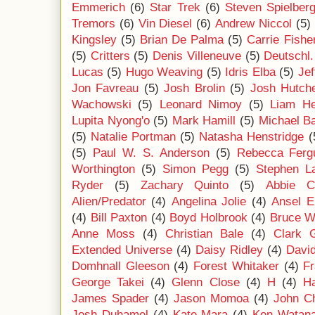
Emmerich
(6)
Star Trek
(6)
Steven Spielber
Tremors
(6)
Vin Diesel
(6)
Andrew Niccol
(5)
Kingsley
(5)
Brian De Palma
(5)
Carrie Fishe
(5)
Critters
(5)
Denis Villeneuve
(5)
Deutschl.
Lucas
(5)
Hugo Weaving
(5)
Idris Elba
(5)
Jef
Jon Favreau
(5)
Josh Brolin
(5)
Josh Hutch
Wachowski
(5)
Leonard Nimoy
(5)
Liam H
Lupita Nyong'o
(5)
Mark Hamill
(5)
Michael B
(5)
Natalie Portman
(5)
Natasha Henstridge
(
(5)
Paul W. S. Anderson
(5)
Rebecca Ferg
Worthington
(5)
Simon Pegg
(5)
Stephen L
Ryder
(5)
Zachary Quinto
(5)
Abbie C
Alien/Predator
(4)
Angelina Jolie
(4)
Ansel E
(4)
Bill Paxton
(4)
Boyd Holbrook
(4)
Bruce Wi
Anne Moss
(4)
Christian Bale
(4)
Clark 
Extended Universe
(4)
Daisy Ridley
(4)
Davi
Domhnall Gleeson
(4)
Forest Whitaker
(4)
F
George Takei
(4)
Glenn Close
(4)
H
(4)
Ha
James Spader
(4)
Jason Momoa
(4)
John C
Josh Duhamel
(4)
Kate Mara
(4)
Ken Watan