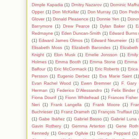
Dimple Kapadia
(1)
Dmitry Nazarov
(1)
Dominic Mafh
Opper
(1)
Don McKellar
(1)
Don Murray
(1)
Don Pedro
Glover
(1)
Donald Pleasence
(1)
Donnie Yen
(1)
Donov
Barrymore
(1)
Drew Pearce
(1)
Dylan Baker
(1)
E
Redmayne
(1)
Eden Duncan-Smith
(1)
Edward Burns
(1)
Edward James Olmos
(1)
Edward Neumeier
(1)
E
Elisabeth Moss
(1)
Elizabeth Barondes
(1)
Elizabet
Knight
(1)
Elon Musk
(1)
Emelie Jonsson
(1)
Emil
Holmes
(1)
Emma Booth
(1)
Emma Stone
(1)
Emma 
Balfour
(1)
Eric McCormack
(1)
Eric Roberts
(1)
Erica
Persson
(1)
Eugenio Derbez
(1)
Eva Marie Saint
(1
Evan Rachel Wood
(1)
Ewen Bremner
(1)
F. Gary
Herman
(1)
Federico D’Alessandro
(1)
Felix Binder
(
Fiona Dourif
(1)
Fionn Whitehead
(1)
Frances Fisher
Neri
(1)
Frank Langella
(1)
Frank Moore
(1)
Fra
Buchrieser
(1)
Franz Drameh
(1)
François Truffaut
(1)
(1)
Gabe Ibáñez
(1)
Gabriel Basso
(1)
Gabriel Luna
Gavin Rothery
(1)
Gemma Arterton
(1)
Gene Roth
Kennedy
(1)
George Ogilvie
(1)
George Peppard
(1)