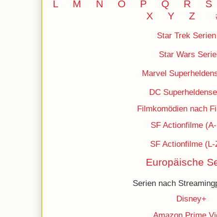
L
M
N
O
P Q
R
S
X Y
Z
Star Trek Serien
Star Wars Serie
Marvel Superheldens
DC
Superheldense
Filmkomödien nach Fil
SF Actionfilme (A
SF Actionfilme (L-
Europäische Se
Serien nach Streamingp
Disney+
Amazon Prime Vi