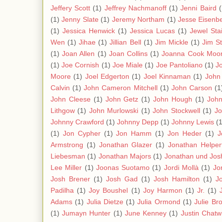
Jeffery Scott
(1)
Jeffrey Nachmanoff
(1)
Jenni Baird
(
(1)
Jenny Slate
(1)
Jeremy Northam
(1)
Jesse Eisenb
(1)
Jessica Henwick
(1)
Jessica Lucas
(1)
Jewel Stai
Wen
(1)
Jihae
(1)
Jillian Bell
(1)
Jim Mickle
(1)
Jim S
(1)
Joan Allen
(1)
Joan Collins
(1)
Joanna Cook Moo
(1)
Joe Cornish
(1)
Joe Miale
(1)
Joe Pantoliano
(1)
J
Moore
(1)
Joel Edgerton
(1)
Joel Kinnaman
(1)
John
Calvin
(1)
John Cameron Mitchell
(1)
John Carson
(1
John Cleese
(1)
John Getz
(1)
John Hough
(1)
Joh
Lithgow
(1)
John Murlowski
(1)
John Stockwell
(1)
Jo
Johnny Crawford
(1)
Johnny Depp
(1)
Johnny Lewis
(1
(1)
Jon Cypher
(1)
Jon Hamm
(1)
Jon Heder
(1)
J
Armstrong
(1)
Jonathan Glazer
(1)
Jonathan Helper
Liebesman
(1)
Jonathan Majors
(1)
Jonathan und Jos
Lee Miller
(1)
Joonas Suotamo
(1)
Jordi Mollà
(1)
Jo
Josh Brener
(1)
Josh Gad
(1)
Josh Hamilton
(1)
J
Padilha
(1)
Joy Boushel
(1)
Joy Harmon
(1)
Jr.
(1)
Adams
(1)
Julia Dietze
(1)
Julia Ormond
(1)
Julie Br
(1)
Jumayn Hunter
(1)
June Kenney
(1)
Justin Chatw