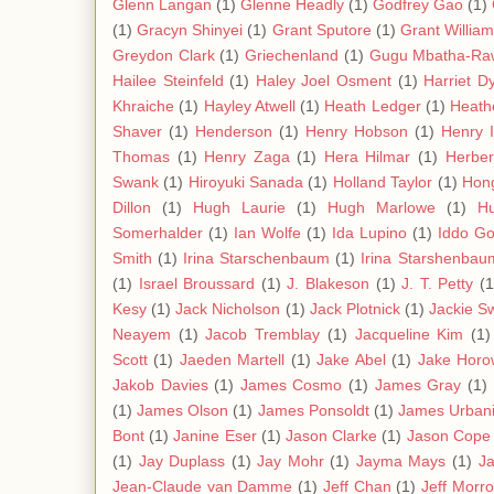
Glenn Langan
(1)
Glenne Headly
(1)
Godfrey Gao
(1)
(1)
Gracyn Shinyei
(1)
Grant Sputore
(1)
Grant Willia
Greydon Clark
(1)
Griechenland
(1)
Gugu Mbatha-Ra
Hailee Steinfeld
(1)
Haley Joel Osment
(1)
Harriet D
Khraiche
(1)
Hayley Atwell
(1)
Heath Ledger
(1)
Heath
Shaver
(1)
Henderson
(1)
Henry Hobson
(1)
Henry 
Thomas
(1)
Henry Zaga
(1)
Hera Hilmar
(1)
Herbe
Swank
(1)
Hiroyuki Sanada
(1)
Holland Taylor
(1)
Hon
Dillon
(1)
Hugh Laurie
(1)
Hugh Marlowe
(1)
Hu
Somerhalder
(1)
Ian Wolfe
(1)
Ida Lupino
(1)
Iddo Go
Smith
(1)
Irina Starschenbaum
(1)
Irina Starshenbau
(1)
Israel Broussard
(1)
J. Blakeson
(1)
J. T. Petty
(1
Kesy
(1)
Jack Nicholson
(1)
Jack Plotnick
(1)
Jackie S
Neayem
(1)
Jacob Tremblay
(1)
Jacqueline Kim
(1)
Scott
(1)
Jaeden Martell
(1)
Jake Abel
(1)
Jake Horo
Jakob Davies
(1)
James Cosmo
(1)
James Gray
(1)
(1)
James Olson
(1)
James Ponsoldt
(1)
James Urban
Bont
(1)
Janine Eser
(1)
Jason Clarke
(1)
Jason Cope
(1)
Jay Duplass
(1)
Jay Mohr
(1)
Jayma Mays
(1)
J
Jean-Claude van Damme
(1)
Jeff Chan
(1)
Jeff Morr