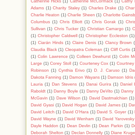
Catherine Hicks
(1)
Catherine McCormack
(1)
Cathy
Adams
(1)
Charity Staley
(1)
Charles Drake
(1)
Char
Charlie Heaton
(1)
Charlie Sheen
(1)
Charlotte Gains
Columbus
(1)
Chris Elliott
(1)
Chris Gorak
(1)
Chri
Sullivan
(1)
Chris Tucker
(1)
Christian Camargo
(1)
C
(1)
Christopher Caldwell
(1)
Christopher Eccleston
(1)
(1)
Ciarán Hinds
(1)
Claire Denis
(1)
Clancy Brown
Claudia Black
(1)
Cleopatra Coleman
(1)
Cliff Curtis
(
(1)
Colin Lawrence
(1)
Colleen Dewhurst
(1)
Colm M
Large
(1)
Corey Stoll
(1)
Courteney Cox
(1)
Courtney
Robinson
(1)
Cynthia Erivo
(1)
D. J. Caruso
(1)
Da
Dakota Fanning
(1)
Damon Wayans
(1)
Damson Idris
Lauria
(1)
Dan Stevens
(1)
Danai Gurira
(1)
Daniel 
Raboldt
(1)
Danny Boyle
(1)
Danny DeVito
(1)
Danny 
McGavin
(1)
Dave Wilson
(1)
David Dastmalchian
(1)
David Gyasi
(1)
David Hogan
(1)
David James
(1)
Da
David Leitch
(1)
David O’Hara
(1)
David S. Goyer
(1)
David Wayne
(1)
David Wenham
(1)
David Yarovesky
Dayle Haddon
(1)
Dean Devlin
(1)
Dean Parkin
(1)
D
Deborah Shelton
(1)
Declan Donnelly
(1)
Diane Kruge