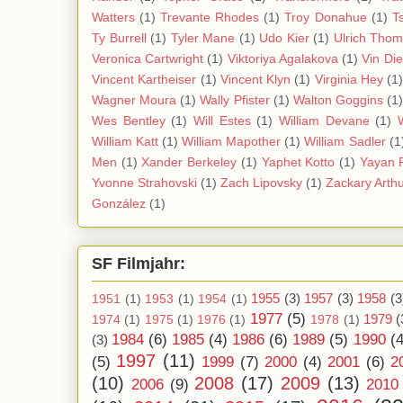
Watters
(1)
Trevante Rhodes
(1)
Troy Donahue
(1)
T
Ty Burrell
(1)
Tyler Mane
(1)
Udo Kier
(1)
Ulrich Tho
Veronica Cartwright
(1)
Viktoriya Agalakova
(1)
Vin Di
Vincent Kartheiser
(1)
Vincent Klyn
(1)
Virginia Hey
(1
Wagner Moura
(1)
Wally Pfister
(1)
Walton Goggins
(1
Wes Bentley
(1)
Will Estes
(1)
William Devane
(1)
William Katt
(1)
William Mapother
(1)
William Sadler
(1
Men
(1)
Xander Berkeley
(1)
Yaphet Kotto
(1)
Yayan 
Yvonne Strahovski
(1)
Zach Lipovsky
(1)
Zackary Arth
González
(1)
SF Filmjahr:
1955
(3)
1957
(3)
1958
(3
1951
(1)
1953
(1)
1954
(1)
1977
(5)
1979
(
1974
(1)
1975
(1)
1976
(1)
1978
(1)
1984
(6)
1985
(4)
1986
(6)
1989
(5)
1990
(4
(3)
1997
(11)
(5)
1999
(7)
2000
(4)
2001
(6)
2
(10)
2008
(17)
2009
(13)
2006
(9)
2010