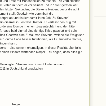
 und Frost mit Handschellen zu fesseln. Die verbleibende
nem Vater, mit dem er vor seinem Tod in Streit geraten war.
den letzten Sekunden, die Stevens bleiben, bevor die acht
oment stellt Goodwin wie vereinbart die
rper ab und riskiert damit ihren Job. Zu Stevens’
in diesmal in Fentress’ Körper. Er verlässt den Zug mit
 wurde eine Bombe in einem Zug entschärft und der Täter
ft, dass bald einmal eine richtige Krise passiert und sein
hält Goodwin eine E-Mail von Stevens, welche die Ereignisse
r Source Code besser funktioniert, als Dr. Rutledge dachte,
ändern kann.
evens – also seinem ehemaligen, in dieser Realität ebenfalls
 einen Einsatz wartenden Körper – zu sagen, dass alles gut
n Vereinigten Staaten von Summit Entertainment
 2011 in Deutschland angelaufen.
Regie: