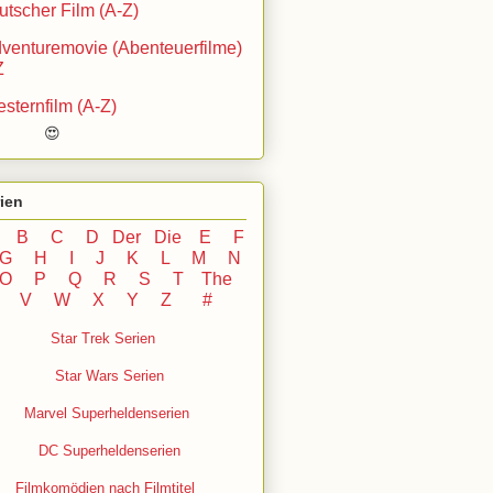
utscher Film (A-Z)
venturemovie (Abenteuerfilme)
Z
sternfilm (A-Z)
 😍
ien
B
C
D
Der
Die
E
F
G
H
I J
K
L
M
N
O
P Q
R
S
T
The
U V
W X Y
Z
#
Star Trek Serien
Star Wars Serien
Marvel Superheldenserien
DC
Superheldenserien
Filmkomödien nach Filmtitel