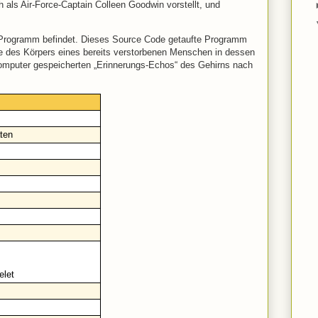
h als Air-Force-Captain Colleen Goodwin vorstellt, und
em Programm befindet. Dieses Source Code getaufte Programm
e des Körpers eines bereits verstorbenen Menschen in dessen
Computer gespeicherten „Erinnerungs-Echos“ des Gehirns nach
aten
elet