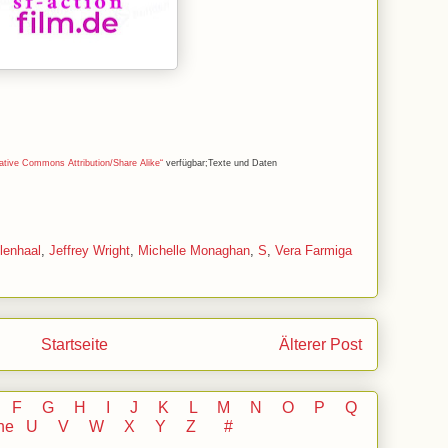
ative Commons Attribution/Share Alike“
verfügbar;Texte und Daten
lenhaal
,
Jeffrey Wright
,
Michelle Monaghan
,
S
,
Vera Farmiga
Startseite
Älterer Post
F
G
H
I J
K
L
M
N
O
P Q
he
U V
W X Y
Z
#