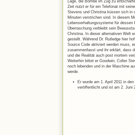
Lage, die Bombe im Zug zu entschärfen
Zeit nutzt er für ein Telefonat mit sei
Stevens und Christina küssen sich in 
Minuten verstrichen sind. In diesem M
Lebenserhaltungssysteme für dessen Kö
Überraschung verbleibt sein Bewusstse
Christina. In dieser alternativen Welt
gestellt. Während Dr. Rutledge hier hof
Source Code aktiviert werden muss, er
zusammenfasst und ihr erklärt, dass de
und die Realität auch post mortem ver
Weiterhin bittet er Goodwin, Colter St
noch lebenden und in der Maschine auf
werde.
Er wurde am 1. April 2011 in de
veröffentlicht und ist am 2. Juni