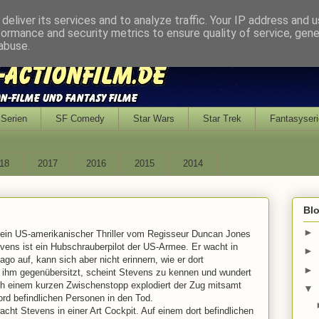
deliver its services and to analyze traffic. Your IP address and 
formance and security metrics to ensure quality of service, gen
abuse.
Serien
SF Comedy
Star Wars
Star Trek
Fantasyseri
18
2017
2016
2015
2014
Bl
►
t ein US-amerikanischer Thriller vom Regisseur Duncan Jones
vens ist ein Hubschrauberpilot der US-Armee. Er wacht in
►
 auf, kann sich aber nicht erinnern, wie er dort
►
ie ihm gegenübersitzt, scheint Stevens zu kennen und wundert
ch einem kurzen Zwischenstopp explodiert der Zug mitsamt
▼
ord befindlichen Personen in den Tod.
ht Stevens in einer Art Cockpit. Auf einem dort befindlichen