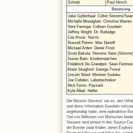
Schnitt
Paul Hirsch
Besetzung
Jake Gyllenhaal: Colter Stevens/Sea
Michelle Monaghan: Christina Warren
Vera Farmiga: Colleen Goodwin
Jeffrey Wright: Dr. Rutledge
Cas Anvar: Hazmi
Russell Peters: Max Denoff
Michael Arden: Derek Frost
Scott Bakula: Stevens Vater (Stimme
Susan Bain: Kindermädchen
Frédérick De Grandpré: Sean Fentress
Brent Skagford: George Troxel
Lincoln Ward: Minister Sudoku
Joe Cobden: Labortechniker
Nick Ferrin: Passant
Kyle Allatt: Helfer
Die Mission Stevens’ sei es, den Urhe
und diese Information Goodwin mitzute
angekündigt habe, eine radioaktive B
Tod von Millionen von Menschen bede
Stevens wird erneut in den Source Cod
die Bombe zwar finden, deren Explosio
Druck auf ihn aus und bittet ihn, si