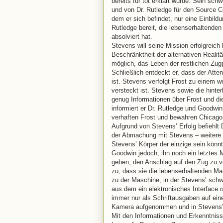
bereits für tot erklärt wurde. Sein sc
und von Dr. Rutledge für den Source C
dem er sich befindet, nur eine Einbild
Rutledge bereit, die lebenserhaltende
absolviert hat.
Stevens will seine Mission erfolgreich 
Beschränktheit der alternativen Realit
möglich, das Leben der restlichen Zug
Schließlich entdeckt er, dass der Att
ist. Stevens verfolgt Frost zu einem 
versteckt ist. Stevens sowie die hinter
genug Informationen über Frost und die
informiert er Dr. Rutledge und Goodw
verhaften Frost und bewahren Chicago 
Aufgrund von Stevens’ Erfolg befiehlt
der Abmachung mit Stevens – weitere 
Stevens’ Körper der einzige sein könn
Goodwin jedoch, ihn noch ein letztes 
geben, den Anschlag auf den Zug zu v
zu, dass sie die lebenserhaltenden M
zu der Maschine, in der Stevens’ schwe
aus dem ein elektronisches Interface 
immer nur als Schriftausgaben auf ein
Kamera aufgenommen und in Stevens’
Mit den Informationen und Erkenntniss