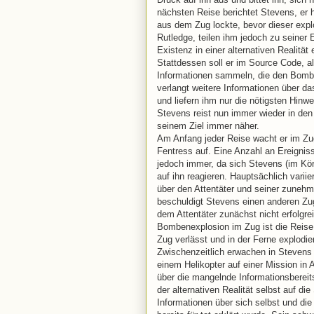
nächsten Reise berichtet Stevens, er 
aus dem Zug lockte, bevor dieser expl
Rutledge, teilen ihm jedoch zu seiner
Existenz in einer alternativen Realität 
Stattdessen soll er im Source Code, al
Informationen sammeln, die den Bomben
verlangt weitere Informationen über da
und liefern ihm nur die nötigsten Hinwe
Stevens reist nun immer wieder in den
seinem Ziel immer näher.
Am Anfang jeder Reise wacht er im Zu
Fentress auf. Eine Anzahl an Ereigniss
jedoch immer, da sich Stevens (im Kör
auf ihn reagieren. Hauptsächlich vari
über den Attentäter und seiner zunehm
beschuldigt Stevens einen anderen Zug
dem Attentäter zunächst nicht erfolgr
Bombenexplosion im Zug ist die Reise 
Zug verlässt und in der Ferne explodi
Zwischenzeitlich erwachen in Stevens 
einem Helikopter auf einer Mission in 
über die mangelnde Informationsbereit
der alternativen Realität selbst auf 
Informationen über sich selbst und die