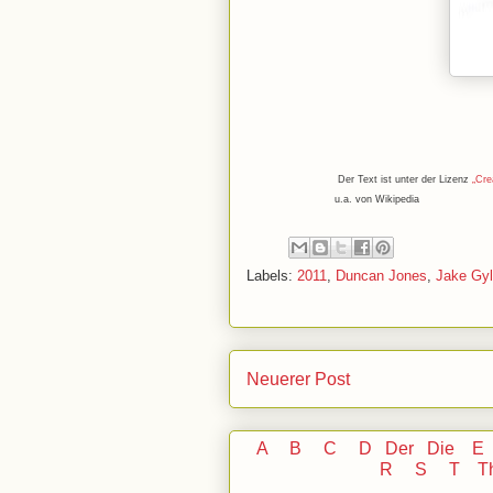
Der Text ist unter der Lizenz
„Cre
u.a. von Wikipedia
Labels:
2011
,
Duncan Jones
,
Jake Gyl
Neuerer Post
A
B
C
D
Der
Die
E
R
S
T
T