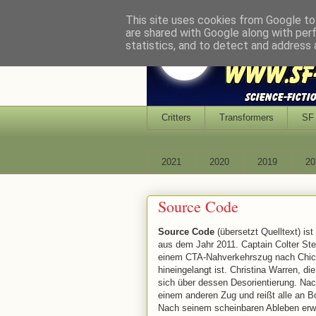
This site uses cookies from Google to 
are shared with Google along with per
statistics, and to detect and address 
Critters
Transformers
SF 
2021
2020
2019
20
Source Code
Source Code
(übersetzt Quelltext) is
aus dem Jahr 2011. Captain Colter Ste
einem CTA-Nahverkehrszug nach Chicago
hineingelangt ist. Christina Warren, d
sich über dessen Desorientierung. Na
einem anderen Zug und reißt alle an B
Nach seinem scheinbaren Ableben erwac