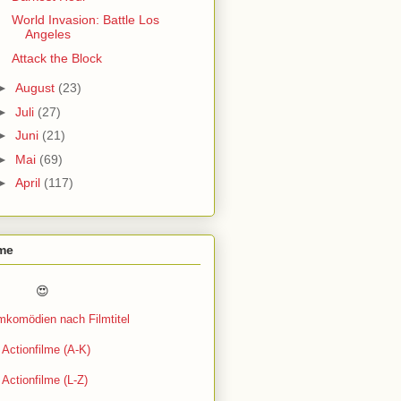
World Invasion: Battle Los
Angeles
Attack the Block
►
August
(23)
►
Juli
(27)
►
Juni
(21)
►
Mai
(69)
►
April
(117)
lme
 😍
lmkomödien nach Filmtitel
Actionfilme (A-K)
Actionfilme (L-Z)