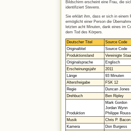
Bildschirm erscheint eine Frau, die sic
identifiziert Stevens.
Sie erklärt ihm, dass er sich in ein
ermöglicht einer Person die Übernahm
letzten acht Minuten, dank eines im 
dem Tod des Körpers.
Deutscher Titel
Source Code
Originaltitel
Source Code
Produktionsland
Vereinigte Sta
Originalsprache
Englisch
Erscheinungsjahr
2011
Länge
93 Minuten
Altersfreigabe
FSK 12
Regie
Duncan Jones
Drehbuch
Ben Ripley
Mark Gordon
Jordan Wynn
Produktion
Philippe Rouss
Musik
Chris P. Bacon
Kamera
Don Burgess