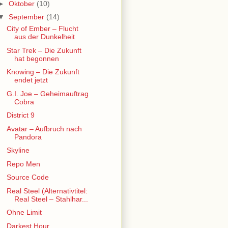
►
Oktober
(10)
▼
September
(14)
City of Ember – Flucht
aus der Dunkelheit
Star Trek – Die Zukunft
hat begonnen
Knowing – Die Zukunft
endet jetzt
G.I. Joe – Geheimauftrag
Cobra
District 9
Avatar – Aufbruch nach
Pandora
Skyline
Repo Men
Source Code
Real Steel (Alternativtitel:
Real Steel – Stahlhar...
Ohne Limit
Darkest Hour