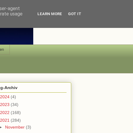
user-agent
erate usage
LEARN MORE
GOT IT
en
og-Archiv
2024
(4)
2023
(34)
2022
(168)
2021
(284)
►
November
(3)