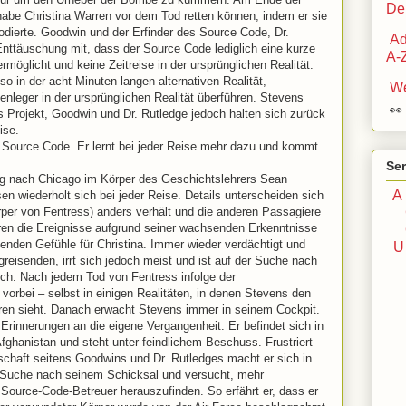
De
habe Christina Warren vor dem Tod retten können, indem er sie
odierte. Goodwin und der Erfinder des Source Code, Dr.
Ad
 Enttäuschung mit, dass der Source Code lediglich eine kurze
A-
ermöglicht und keine Zeitreise in der ursprünglichen Realität.
so in der acht Minuten langen alternativen Realität,
We
leger in der ursprünglichen Realität überführen. Stevens

s Projekt, Goodwin und Dr. Rutledge jedoch halten sich zurück
ise.
 Source Code. Er lernt bei jeder Reise mehr dazu und kommt
Ser
g nach Chicago im Körper des Geschichtslehrers Sean
A
en wiederholt sich bei jeder Reise. Details unterscheiden sich
per von Fentress) anders verhält und die anderen Passagiere
ieren die Ereignisse aufgrund seiner wachsenden Erkenntnisse
enden Gefühle für Christina. Immer wieder verdächtigt und
reisenden, irrt sich jedoch meist und ist auf der Suche nach
eich. Nach jedem Tod von Fentress infolge der
vorbei – selbst in einigen Realitäten, in denen Stevens den
eren sieht. Danach erwacht Stevens immer in seinem Cockpit.
Erinnerungen an die eigene Vergangenheit: Er befindet sich in
Afghanistan und steht unter feindlichem Beschuss. Frustriert
schaft seitens Goodwins und Dr. Rutledges macht er sich in
die Suche nach seinem Schicksal und versucht, mehr
 Source-Code-Betreuer herauszufinden. So erfährt er, dass er