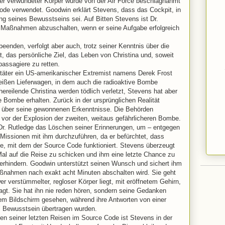
hwer verwundeter Körper wurde von der Air Force beschlagnahmt
ode verwendet. Goodwin erklärt Stevens, dass das Cockpit, in
ung seines Bewusstseins sei. Auf Bitten Stevens ist Dr.
n Maßnahmen abzuschalten, wenn er seine Aufgabe erfolgreich
beenden, verfolgt aber auch, trotz seiner Kenntnis über die
ät, das persönliche Ziel, das Leben von Christina und, soweit
passagiere zu retten.
entäter ein US-amerikanischer Extremist namens Derek Frost
weißen Lieferwagen, in dem auch die radioaktive Bombe
hereilende Christina werden tödlich verletzt, Stevens hat aber
 Bombe erhalten. Zurück in der ursprünglichen Realität
in über seine gewonnenen Erkenntnisse. Die Behörden
vor der Explosion der zweiten, weitaus gefährlicheren Bombe.
 Dr. Rutledge das Löschen seiner Erinnerungen, um – entgegen
Missionen mit ihm durchzuführen, da er befürchtet, dass
te, mit dem der Source Code funktioniert. Stevens überzeugt
Mal auf die Reise zu schicken und ihm eine letzte Chance zu
erhindern. Goodwin unterstützt seinen Wunsch und sichert ihm
aßnahmen nach exakt acht Minuten abschalten wird. Sie geht
r verstümmelter, regloser Körper liegt, mit eröffnetem Gehirn,
ragt. Sie hat ihn nie reden hören, sondern seine Gedanken
em Bildschirm gesehen, während ihre Antworten von einer
 Bewusstsein übertragen wurden.
en seiner letzten Reisen im Source Code ist Stevens in der