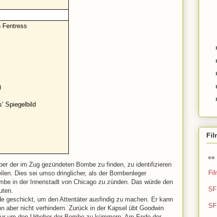
n Fentress
)
’ Spiegelbild
Fi

ber der im Zug gezündeten Bombe zu finden, zu identifizieren
Fi
ilen. Dies sei umso dringlicher, als der Bombenleger
ombe in der Innenstadt von Chicago zu zünden. Das würde den
SF 
uten.
e geschickt, um den Attentäter ausfindig zu machen. Er kann
SF 
n aber nicht verhindern. Zurück in der Kapsel übt Goodwin
ch nur um den Urheber der Bombe zu kümmern. Am Ende der