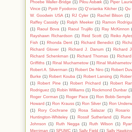
Phoebe Waller-Bridge
(1)
Pilou Asbæk
(1)
Piper Lauri
Vince
(1)
Pyotr Fyodorov
(1)
Q'orianka Kilcher
(1)
Qu 
W. Goodwin USA
(1)
RJ Cyler
(1)
Rachel Bilson
(1)
Raffey Cassidy
(1)
Ralph Meeker
(1)
Ramon Rodrigu
(1)
Raoul Bova
(1)
Raoul Trujillo
(1)
Ray McKinnon
Rayshawn Richardson
(1)
Reid Scott
(1)
Reiko Ayle
Fish
(1)
Rhonda Dent
(1)
Richard Benedict
(1)
Rich
Richard Glover
(1)
Richard J. Danum
(1)
Richard 
Richard Schenkman
(1)
Richard Thomas
(1)
Richard
Griffiths
(1)
Rinal Muchametow
(1)
Rinal Mukhametov
Robert A. Silverman
(1)
Robert De Niro
(1)
Robert Duv
Burke
(1)
Robert Kouba
(1)
Robert Lansing
(1)
Rober
(1)
Robert Pine
(1)
Robert Prichard
(1)
Robert Ra
Rodriguez
(1)
Robin Williams
(1)
Rockmond Dunbar
(1
Roger Corman
(1)
Roger Pace
(1)
Ron Bobb-Semple
Howard
(1)
Ron Krauss
(1)
Ron Silver
(1)
Ron Under
(1)
Rory Cochrane
(1)
Rosa Salazar
(1)
Rosario
Huntington-Whiteley
(1)
Rossif Sutherland
(1)
Rune
Johnson
(1)
Ruth Negga
(1)
Ruth Wilson
(1)
Ryan
Merriman
(1)
SPUMC
(1)
Sally Field
(1)
Sally Hawkin