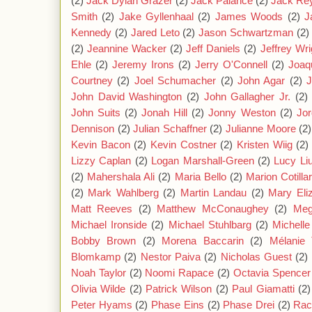
(2)
Jack Dylan Grazer
(2)
Jack Palance
(2)
Jack Re
Smith
(2)
Jake Gyllenhaal
(2)
James Woods
(2)
J
Kennedy
(2)
Jared Leto
(2)
Jason Schwartzman
(2)
(2)
Jeannine Wacker
(2)
Jeff Daniels
(2)
Jeffrey Wri
Ehle
(2)
Jeremy Irons
(2)
Jerry O'Connell
(2)
Joaq
Courtney
(2)
Joel Schumacher
(2)
John Agar
(2)
J
John David Washington
(2)
John Gallagher Jr.
(2)
John Suits
(2)
Jonah Hill
(2)
Jonny Weston
(2)
Jor
Dennison
(2)
Julian Schaffner
(2)
Julianne Moore
(2)
Kevin Bacon
(2)
Kevin Costner
(2)
Kristen Wiig
(2)
Lizzy Caplan
(2)
Logan Marshall-Green
(2)
Lucy Li
(2)
Mahershala Ali
(2)
Maria Bello
(2)
Marion Cotilla
(2)
Mark Wahlberg
(2)
Martin Landau
(2)
Mary Eli
Matt Reeves
(2)
Matthew McConaughey
(2)
Meg
Michael Ironside
(2)
Michael Stuhlbarg
(2)
Michell
Bobby Brown
(2)
Morena Baccarin
(2)
Mélanie 
Blomkamp
(2)
Nestor Paiva
(2)
Nicholas Guest
(2)
Noah Taylor
(2)
Noomi Rapace
(2)
Octavia Spencer
Olivia Wilde
(2)
Patrick Wilson
(2)
Paul Giamatti
(2)
Peter Hyams
(2)
Phase Eins
(2)
Phase Drei
(2)
Rac