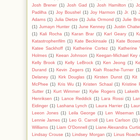
Josh Brener
(1)
Josh Gad
(1)
Josh Hamilton
(1)
J
Padilha
(1)
Joy Boushel
(1)
Joy Harmon
(1)
Jr.
(1)
Adams
(1)
Julia Dietze
(1)
Julia Ormond
(1)
Julie Br
(1)
Jumayn Hunter
(1)
June Kenney
(1)
Justin Chatw
(1)
Kali Rocha
(1)
Karan Brar
(1)
Karl Geary
(1)
K
Katastrophenfilm
(1)
Kate Beckinsale
(1)
Kate Boswo
Katee Sackhoff
(1)
Katherine Cortez
(1)
Katherine 
Holmes
(1)
Keean Johnson
(1)
Keegan-Michael Key
Kelly Brook
(1)
Kelly LeBrock
(1)
Ken Jeong
(1)
Ke
Durand
(1)
Kevin Zegers
(1)
Kiah Roache-Turner
(1
Delaney
(1)
Kirk Douglas
(1)
Kirsten Dunst
(1)
Kit
McPhee
(1)
Kris Wu
(1)
Kristen Schaal
(1)
Kristine
Sutter
(1)
Kurt Wimmer
(1)
Kylie Rogers
(1)
Lakeith
Henriksen
(1)
Lance Reddick
(1)
Lara Rossi
(1)
Lar
Eidinger
(1)
Lashana Lynch
(1)
Laura Harrier
(1)
Laur
Leeon Jones
(1)
Leila George
(1)
Len Wiseman
(1
Lennie James
(1)
Leo G. Carroll
(1)
Les Carlson
(1)
Williams
(1)
Liam O'Donnell
(1)
Liane Alexandra Curti
Lindsay Crouse
(1)
Lindsey Morgan
(1)
Linus Roach