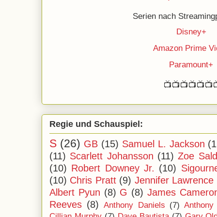
Serien nach Streamingp
Disney+
Amazon Prime Vi
Paramount+
📺📺📺📺📺📺
Regie und Schauspiel:
S
(26)
GB
(15)
Samuel L. Jackson
(1
(11)
Scarlett Johansson
(11)
Zoe Sal
(10)
Robert Downey Jr.
(10)
Sigourn
(10)
Chris Pratt
(9)
Jennifer Lawrence
Albert Pyun
(8)
G
(8)
James Camero
Reeves
(8)
Anthony Daniels
(7)
Anthony
Cillian Murphy
(7)
Dave Bautista
(7)
Gary Ol