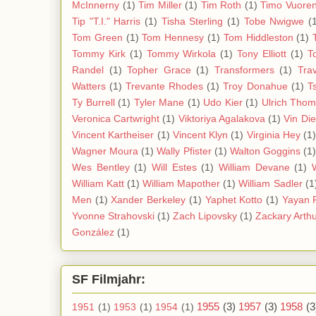
McInnerny
(1)
Tim Miller
(1)
Tim Roth
(1)
Timo Vuoren
Tip "T.I." Harris
(1)
Tisha Sterling
(1)
Tobe Nwigwe
(
Tom Green
(1)
Tom Hennesy
(1)
Tom Hiddleston
(1)
Tommy Kirk
(1)
Tommy Wirkola
(1)
Tony Elliott
(1)
T
Randel
(1)
Topher Grace
(1)
Transformers
(1)
Tra
Watters
(1)
Trevante Rhodes
(1)
Troy Donahue
(1)
T
Ty Burrell
(1)
Tyler Mane
(1)
Udo Kier
(1)
Ulrich Tho
Veronica Cartwright
(1)
Viktoriya Agalakova
(1)
Vin Di
Vincent Kartheiser
(1)
Vincent Klyn
(1)
Virginia Hey
(1
Wagner Moura
(1)
Wally Pfister
(1)
Walton Goggins
(1
Wes Bentley
(1)
Will Estes
(1)
William Devane
(1)
William Katt
(1)
William Mapother
(1)
William Sadler
(1
Men
(1)
Xander Berkeley
(1)
Yaphet Kotto
(1)
Yayan 
Yvonne Strahovski
(1)
Zach Lipovsky
(1)
Zackary Arth
González
(1)
SF Filmjahr:
1955
(3)
1957
(3)
1958
(3
1951
(1)
1953
(1)
1954
(1)