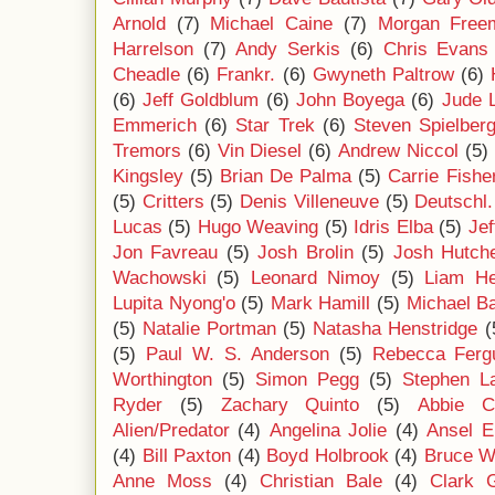
Arnold
(7)
Michael Caine
(7)
Morgan Free
Harrelson
(7)
Andy Serkis
(6)
Chris Evans
Cheadle
(6)
Frankr.
(6)
Gwyneth Paltrow
(6)
(6)
Jeff Goldblum
(6)
John Boyega
(6)
Jude 
Emmerich
(6)
Star Trek
(6)
Steven Spielber
Tremors
(6)
Vin Diesel
(6)
Andrew Niccol
(5)
Kingsley
(5)
Brian De Palma
(5)
Carrie Fishe
(5)
Critters
(5)
Denis Villeneuve
(5)
Deutschl.
Lucas
(5)
Hugo Weaving
(5)
Idris Elba
(5)
Jef
Jon Favreau
(5)
Josh Brolin
(5)
Josh Hutch
Wachowski
(5)
Leonard Nimoy
(5)
Liam H
Lupita Nyong'o
(5)
Mark Hamill
(5)
Michael B
(5)
Natalie Portman
(5)
Natasha Henstridge
(
(5)
Paul W. S. Anderson
(5)
Rebecca Ferg
Worthington
(5)
Simon Pegg
(5)
Stephen L
Ryder
(5)
Zachary Quinto
(5)
Abbie C
Alien/Predator
(4)
Angelina Jolie
(4)
Ansel E
(4)
Bill Paxton
(4)
Boyd Holbrook
(4)
Bruce Wi
Anne Moss
(4)
Christian Bale
(4)
Clark 