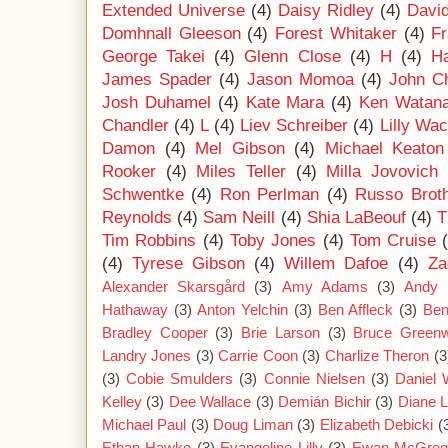
Extended Universe
(4)
Daisy Ridley
(4)
Davi
Domhnall Gleeson
(4)
Forest Whitaker
(4)
F
George Takei
(4)
Glenn Close
(4)
H
(4)
Ha
James Spader
(4)
Jason Momoa
(4)
John C
Josh Duhamel
(4)
Kate Mara
(4)
Ken Watan
Chandler
(4)
L
(4)
Liev Schreiber
(4)
Lilly Wa
Damon
(4)
Mel Gibson
(4)
Michael Keaton
Rooker
(4)
Miles Teller
(4)
Milla Jovovich
Schwentke
(4)
Ron Perlman
(4)
Russo Brot
Reynolds
(4)
Sam Neill
(4)
Shia LaBeouf
(4)
T
Tim Robbins
(4)
Toby Jones
(4)
Tom Cruise
(4)
Tyrese Gibson
(4)
Willem Dafoe
(4)
Za
Alexander Skarsgård
(3)
Amy Adams
(3)
Andy 
Hathaway
(3)
Anton Yelchin
(3)
Ben Affleck
(3)
Ben
Bradley Cooper
(3)
Brie Larson
(3)
Bruce Green
Landry Jones
(3)
Carrie Coon
(3)
Charlize Theron
(3
(3)
Cobie Smulders
(3)
Connie Nielsen
(3)
Daniel
Kelley
(3)
Dee Wallace
(3)
Demián Bichir
(3)
Diane 
Michael Paul
(3)
Doug Liman
(3)
Elizabeth Debicki
(
Ethan Hawke
(3)
Evangeline Lilly
(3)
Ewan McGreg