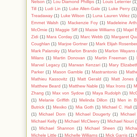
Nelson
(1)
Lou Diamond Phillips
(1)
Louis Leterrier
(1
Till
(1)
Ludi Lin
(1)
Luke Allen-Gale
(1)
Luke Perry
(1)
Treadaway
(1)
Luke Wilson
(1)
Luna Lauren Vélez
(1)
Emmet Walsh
(1)
Mackenzie Foy
(1)
Madeleine Arth
McOmie
(1)
Maggie Siff
(1)
Maisie Williams
(1)
Majel B
Zidi
(1)
Mara Corday
(1)
Marc Webb
(1)
Margaret Qua
Coughlan
(1)
Marjoe Gortner
(1)
Mark Elijah Rosenbe
Mark Palansky
(1)
Marlon Brando
(1)
Marlon Wayans
Milans
(1)
Martin Donovan
(1)
Martin Freeman
(1)
Marvel Legacy
(1)
Marwan Kenzari
(1)
Mary Elizabet
Parker
(1)
Mason Gamble
(1)
Mastrantonio
(1)
Mathe
Mathieu Kassovitz
(1)
Matt Gerald
(1)
Matt Jones
Matthew Beard
(1)
Matthew Nable
(1)
Max Irons
(1)
M
Zhang
(1)
Max von Sydow
(1)
Maya Rudolph
(1)
Mc
(1)
Melanie Griffith
(1)
Melinda Dillon
(1)
Men in B
Butrick
(1)
Mexiko
(1)
Mia Goth
(1)
Michael C. Hall
(
(1)
Michael Dorn
(1)
Michael Dougerty
(1)
Michael 
Michael Kelly
(1)
Michael McCleery
(1)
Michael Nouri
(1)
Michael Shannon
(1)
Michael Sheen
(1)
Micha
Michele Little
(1)
Michelle Williams
(1)
Mick Garris
(1)