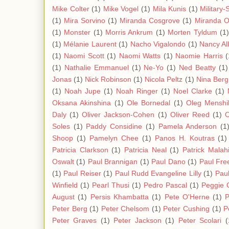
Mike Colter
(1)
Mike Vogel
(1)
Mila Kunis
(1)
Military-
(1)
Mira Sorvino
(1)
Miranda Cosgrove
(1)
Miranda O
(1)
Monster
(1)
Morris Ankrum
(1)
Morten Tyldum
(1)
(1)
Mélanie Laurent
(1)
Nacho Vigalondo
(1)
Nancy Al
(1)
Naomi Scott
(1)
Naomi Watts
(1)
Naomie Harris
(
(1)
Nathalie Emmanuel
(1)
Ne-Yo
(1)
Ned Beatty
(1)
Jonas
(1)
Nick Robinson
(1)
Nicola Peltz
(1)
Nina Ber
(1)
Noah Jupe
(1)
Noah Ringer
(1)
Noel Clarke
(1)
Oksana Akinshina
(1)
Ole Bornedal
(1)
Oleg Menshi
Daly
(1)
Oliver Jackson-Cohen
(1)
Oliver Reed
(1)
O
Soles
(1)
Paddy Considine
(1)
Pamela Anderson
(1
Shoop
(1)
Pamelyn Chee
(1)
Panos H. Koutras
(1)
Patricia Clarkson
(1)
Patricia Neal
(1)
Patrick Malah
Oswalt
(1)
Paul Brannigan
(1)
Paul Dano
(1)
Paul Fre
(1)
Paul Reiser
(1)
Paul Rudd Evangeline Lilly
(1)
Paul
Winfield
(1)
Pearl Thusi
(1)
Pedro Pascal
(1)
Peggie 
August
(1)
Persis Khambatta
(1)
Pete O'Herne
(1)
P
Peter Berg
(1)
Peter Chelsom
(1)
Peter Cushing
(1)
P
Peter Graves
(1)
Peter Jackson
(1)
Peter Scolari
(