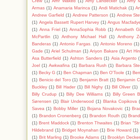
Crew
(1)
Amr Waked
(1)
Amy Landecker
(1)
Amy 
Armas
(1)
Anamaria Marinca
(1)
Andi Matichak
(1)
A
Andrew Garfield
(1)
Andrew Patterson
(1)
Andrew Ste
(1)
Angela Bassett Rupert Harvey
(1)
Angus Macfady
(1)
Anna Friel
(1)
AnnaSophia Robb
(1)
Annabeth G
McPartlin
(1)
Anthony Michael Hall
(1)
Anthony Z
Banderas
(1)
Antonio Fargas.
(1)
Antonio Moreno
(1)
Gade
(1)
Ariel Schulman
(1)
Ariyon Bakare
(1)
Art Hi
Asa Butterfield
(1)
Ashton Sanders
(1)
Asia Argento
Joel
(1)
Awkwafina
(1)
Barbara Rush
(1)
Barbara Ste
(1)
Becky G
(1)
Ben Chapman
(1)
Ben O'Toole
(1)
Ben
(1)
Benicio del Toro
(1)
Benjamin Bratt
(1)
Benjamin C
Buckley
(1)
Bill Hader
(1)
Bill Nighy
(1)
Bill Oliver
(1)
Billy Crudup
(1)
Billy Dee Williams
(1)
Billy Green 
Sørensen
(1)
Blair Underwood
(1)
Blanka Copikova
Savea
(1)
Bobby Miller
(1)
Bojana Novakovic
(1)
Bra
(1)
Brandon Cronenberg
(1)
Brandon Routh
(1)
Bran
(1)
Brent Maddock
(1)
Brenton Thwaites
(1)
Brian "St
Hildebrand
(1)
Bridget Moynahan
(1)
Brie Howard
(1)
(1)
Brit Marling
(1)
Brooke Adams
(1)
Brooklyn Decke