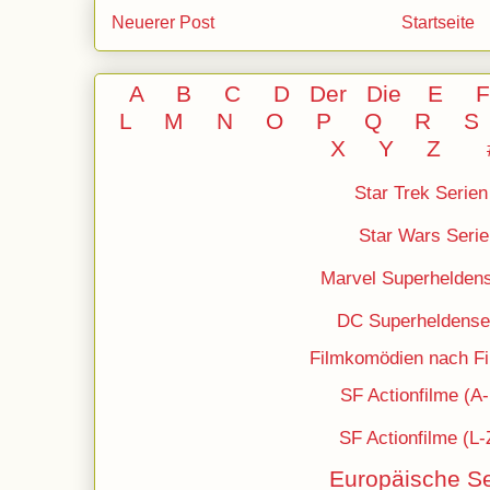
Neuerer Post
Startseite
A
B
C
D
Der
Die
E
L
M
N
O
P Q
R
S
X Y
Z
Star Trek Serien
Star Wars Serie
Marvel Superheldens
DC
Superheldense
Filmkomödien nach Fil
SF Actionfilme (A
SF Actionfilme (L-
Europäische Se