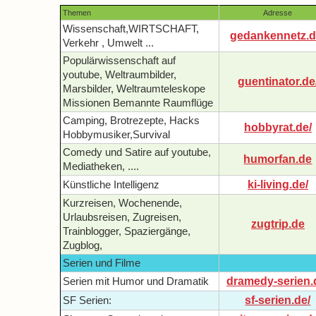
Themen
Adresse
Wissenschaft,WIRTSCHAFT,
gedankennetz.d
Verkehr , Umwelt ...
Populärwissenschaft auf
youtube, Weltraumbilder,
guentinator.de
Marsbilder, Weltraumteleskope
Missionen Bemannte Raumflüge
Camping, Brotrezepte, Hacks
hobbyrat.de/
Hobbymusiker,Survival
Comedy und Satire auf youtube,
humorfan.de
Mediatheken, ....
ki-living.de/
Künstliche Intelligenz
Kurzreisen, Wochenende,
Urlaubsreisen, Zugreisen,
zugtrip.de
Trainblogger, Spaziergänge,
Zugblog,
Serien und Filme
dramedy-serien.
Serien mit Humor und Dramatik
sf-serien.de/
SF Serien: