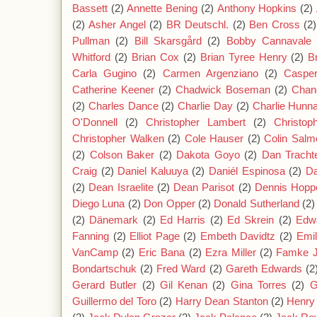
Bassett
(2)
Annette Bening
(2)
Anthony Hopkins
(2)
(2)
Asher Angel
(2)
BR Deutschl.
(2)
Ben Cross
(2)
Pullman
(2)
Bill Skarsgård
(2)
Bobby Cannavale
Whitford
(2)
Brian Cox
(2)
Brian Tyree Henry
(2)
B
Carla Gugino
(2)
Carmen Argenziano
(2)
Caspe
Catherine Keener
(2)
Chadwick Boseman
(2)
Chan
(2)
Charles Dance
(2)
Charlie Day
(2)
Charlie Hun
O'Donnell
(2)
Christopher Lambert
(2)
Christop
Christopher Walken
(2)
Cole Hauser
(2)
Colin Salm
(2)
Colson Baker
(2)
Dakota Goyo
(2)
Dan Tracht
Craig
(2)
Daniel Kaluuya
(2)
Daniél Espinosa
(2)
Da
(2)
Dean Israelite
(2)
Dean Parisot
(2)
Dennis Hopp
Diego Luna
(2)
Don Opper
(2)
Donald Sutherland
(2)
(2)
Dänemark
(2)
Ed Harris
(2)
Ed Skrein
(2)
Edw
Fanning
(2)
Elliot Page
(2)
Embeth Davidtz
(2)
Emil
VanCamp
(2)
Eric Bana
(2)
Ezra Miller
(2)
Famke 
Bondartschuk
(2)
Fred Ward
(2)
Gareth Edwards
(2
Gerard Butler
(2)
Gil Kenan
(2)
Gina Torres
(2)
G
Guillermo del Toro
(2)
Harry Dean Stanton
(2)
Henry 