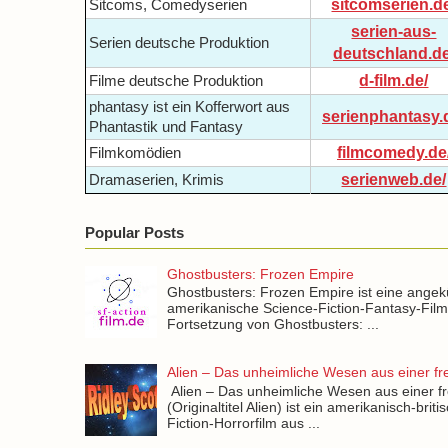
sitcomserien.d
Sitcoms, Comedyserien
serien-aus-
Serien deutsche Produktion
deutschland.de
d-film.de/
Filme deutsche Produktion
phantasy ist ein Kofferwort aus
serienphantasy.
Phantastik und Fantasy
filmcomedy.de
Filmkomödien
serienweb.de/
Dramaserien, Krimis
Popular Posts
Ghostbusters: Frozen Empire
Ghostbusters: Frozen Empire ist eine angek
amerikanische Science-Fiction-Fantasy-Fil
Fortsetzung von Ghostbusters: ...
Alien – Das unheimliche Wesen aus einer f
Alien – Das unheimliche Wesen aus einer f
(Originaltitel Alien) ist ein amerikanisch-brit
Fiction-Horrorfilm aus ...