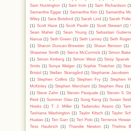
Sam Huntington
(1)
Sam Irvin
(1)
Sam Richardson
(1
Samantha Eggar
(1)
Samantha Kim
(1)
Samantha Mo
Wiley
(1)
Sara Botsford
(1)
Sarah Lind
(1)
Sarah Polle
(1)
Scott Haze
(1)
Scott Paulin
(1)
Scott Stewart
(1)
Sean Maher
(1)
Sean Young
(1)
Sebastian Gutierr
Nanua
(1)
Seth Green
(1)
Seth Larney
(1)
Seth Roge
(1)
Sharon Duncan-Brewster
(1)
Shaun Benson
(1)
Shawnee Smith
(1)
Sierra McCormick
(1)
Simon Bake
(1)
Simon Kinberg
(1)
Simon West
(1)
Sissy Spacek
Smits
(1)
Sonya Walger
(1)
Sophie Thatcher
(1)
Stac
Bristol
(1)
Stellan Skarsgård
(1)
Stephanie Jacobsen
(1)
Stephen Collins
(1)
Stephen Fry
(1)
Stephen H
McKinley
(1)
Stephen Merchant
(1)
Stephen Rea
(1)
(1)
Steve Zahn
(1)
Steven Pasquale
(1)
Steven S. D
Reid
(1)
Summer Glau
(1)
Sung Kang
(1)
Susan Sei
Hoeks
(1)
T. J. Miller
(1)
Tadanobu Asano
(1)
Tam
Tashiana Washington
(1)
Taylor Kitsch
(1)
Taylor Sch
Huatao
(1)
Teri Garr
(1)
Teri Polo
(1)
Terrence Howar
Tess Haubrich
(1)
Thandie Newton
(1)
Thelma 