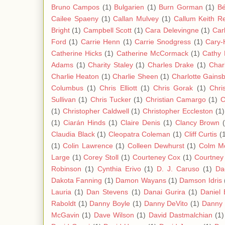
Bruno Campos
(1)
Bulgarien
(1)
Burn Gorman
(1)
Bé
Cailee Spaeny
(1)
Callan Mulvey
(1)
Callum Keith R
Bright
(1)
Campbell Scott
(1)
Cara Delevingne
(1)
Carl
Ford
(1)
Carrie Henn
(1)
Carrie Snodgress
(1)
Cary-
Catherine Hicks
(1)
Catherine McCormack
(1)
Cathy
Adams
(1)
Charity Staley
(1)
Charles Drake
(1)
Char
Charlie Heaton
(1)
Charlie Sheen
(1)
Charlotte Gains
Columbus
(1)
Chris Elliott
(1)
Chris Gorak
(1)
Chri
Sullivan
(1)
Chris Tucker
(1)
Christian Camargo
(1)
C
(1)
Christopher Caldwell
(1)
Christopher Eccleston
(1)
(1)
Ciarán Hinds
(1)
Claire Denis
(1)
Clancy Brown
Claudia Black
(1)
Cleopatra Coleman
(1)
Cliff Curtis
(
(1)
Colin Lawrence
(1)
Colleen Dewhurst
(1)
Colm M
Large
(1)
Corey Stoll
(1)
Courteney Cox
(1)
Courtney
Robinson
(1)
Cynthia Erivo
(1)
D. J. Caruso
(1)
Da
Dakota Fanning
(1)
Damon Wayans
(1)
Damson Idris
Lauria
(1)
Dan Stevens
(1)
Danai Gurira
(1)
Daniel 
Raboldt
(1)
Danny Boyle
(1)
Danny DeVito
(1)
Danny 
McGavin
(1)
Dave Wilson
(1)
David Dastmalchian
(1)