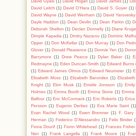
David Gyasi
(1)
David Hogan
(1)
David James
(1)
Da
David Leitch
(1)
David O’Hara
(1)
David S. Goyer
(1)
David Wayne
(1)
David Wenham
(1)
David Yarovesky
Dayle Haddon
(1)
Dean Devlin
(1)
Dean Parkin
(1)
D
Deborah Shelton
(1)
Declan Donnelly
(1)
Diane Kruge
Dimple Kapadia
(1)
Dmitry Nazarov
(1)
Dominic Mafh
Opper
(1)
Don McKellar
(1)
Don Murray
(1)
Don Pedro
Glover
(1)
Donald Pleasence
(1)
Donnie Yen
(1)
Donov
Barrymore
(1)
Drew Pearce
(1)
Dylan Baker
(1)
E
Redmayne
(1)
Eden Duncan-Smith
(1)
Edward Burns
(1)
Edward James Olmos
(1)
Edward Neumeier
(1)
E
Elisabeth Moss
(1)
Elizabeth Barondes
(1)
Elizabet
Knight
(1)
Elon Musk
(1)
Emelie Jonsson
(1)
Emil
Holmes
(1)
Emma Booth
(1)
Emma Stone
(1)
Emma 
Balfour
(1)
Eric McCormack
(1)
Eric Roberts
(1)
Erica
Persson
(1)
Eugenio Derbez
(1)
Eva Marie Saint
(1
Evan Rachel Wood
(1)
Ewen Bremner
(1)
F. Gary
Herman
(1)
Federico D’Alessandro
(1)
Felix Binder
(
Fiona Dourif
(1)
Fionn Whitehead
(1)
Frances Fisher
Neri
(1)
Frank Langella
(1)
Frank Moore
(1)
Fra