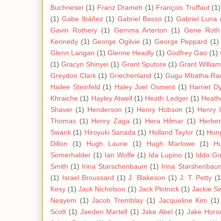
Buchrieser
(1)
Franz Drameh
(1)
François Truffaut
(1)
(1)
Gabe Ibáñez
(1)
Gabriel Basso
(1)
Gabriel Luna
Gavin Rothery
(1)
Gemma Arterton
(1)
Gene Roth
Kennedy
(1)
George Ogilvie
(1)
George Peppard
(1)
Glenn Langan
(1)
Glenne Headly
(1)
Godfrey Gao
(1)
(1)
Gracyn Shinyei
(1)
Grant Sputore
(1)
Grant Willia
Greydon Clark
(1)
Griechenland
(1)
Gugu Mbatha-Ra
Hailee Steinfeld
(1)
Haley Joel Osment
(1)
Harriet D
Khraiche
(1)
Hayley Atwell
(1)
Heath Ledger
(1)
Heath
Shaver
(1)
Henderson
(1)
Henry Hobson
(1)
Henry 
Thomas
(1)
Henry Zaga
(1)
Hera Hilmar
(1)
Herbe
Swank
(1)
Hiroyuki Sanada
(1)
Holland Taylor
(1)
Hon
Dillon
(1)
Hugh Laurie
(1)
Hugh Marlowe
(1)
Hu
Somerhalder
(1)
Ian Wolfe
(1)
Ida Lupino
(1)
Iddo Go
Smith
(1)
Irina Starschenbaum
(1)
Irina Starshenbau
(1)
Israel Broussard
(1)
J. Blakeson
(1)
J. T. Petty
(1
Kesy
(1)
Jack Nicholson
(1)
Jack Plotnick
(1)
Jackie S
Neayem
(1)
Jacob Tremblay
(1)
Jacqueline Kim
(1)
Scott
(1)
Jaeden Martell
(1)
Jake Abel
(1)
Jake Horo