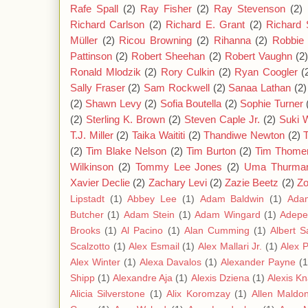
Rafe Spall
(2)
Ray Fisher
(2)
Ray Stevenson
(2)
Richard Carlson
(2)
Richard E. Grant
(2)
Richard 
Müller
(2)
Ricou Browning
(2)
Rihanna
(2)
Robbie 
Pattinson
(2)
Robert Sheehan
(2)
Robert Vaughn
(2
Ronald Mlodzik
(2)
Rory Culkin
(2)
Ryan Coogler
(
Sally Fraser
(2)
Sam Rockwell
(2)
Sanaa Lathan
(2)
(2)
Shawn Levy
(2)
Sofia Boutella
(2)
Sophie Turner
(2)
Sterling K. Brown
(2)
Steven Caple Jr.
(2)
Suki 
T.J. Miller
(2)
Taika Waititi
(2)
Thandiwe Newton
(2)
(2)
Tim Blake Nelson
(2)
Tim Burton
(2)
Tim Thome
Wilkinson
(2)
Tommy Lee Jones
(2)
Uma Thurma
Xavier Declie
(2)
Zachary Levi
(2)
Zazie Beetz
(2)
Zo
Lipstadt
(1)
Abbey Lee
(1)
Adam Baldwin
(1)
Ada
Butcher
(1)
Adam Stein
(1)
Adam Wingard
(1)
Adepe
Brooks
(1)
Al Pacino
(1)
Alan Cumming
(1)
Albert S
Scalzotto
(1)
Alex Esmail
(1)
Alex Mallari Jr.
(1)
Alex 
Alex Winter
(1)
Alexa Davalos
(1)
Alexander Payne
(1
Shipp
(1)
Alexandre Aja
(1)
Alexis Dziena
(1)
Alexis K
Alicia Silverstone
(1)
Alix Koromzay
(1)
Allen Maldo