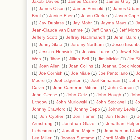
Jakob Davies
(1)
James Cosmo
(1)
James Gray
(1)
(1)
James Olson
(1)
James Ponsoldt
(1)
James Urban
Bont
(1)
Janine Eser
(1)
Jason Clarke
(1)
Jason Cope
(1)
Jay Duplass
(1)
Jay Mohr
(1)
Jayma Mays
(1)
J
Jean-Claude van Damme
(1)
Jeff Chan
(1)
Jeff Morr
Jeffery Scott
(1)
Jeffrey Nachmanoff
(1)
Jenni Baird
(
(1)
Jenny Slate
(1)
Jeremy Northam
(1)
Jesse Eisenb
(1)
Jessica Henwick
(1)
Jessica Lucas
(1)
Jewel Stai
Wen
(1)
Jihae
(1)
Jillian Bell
(1)
Jim Mickle
(1)
Jim S
(1)
Joan Allen
(1)
Joan Collins
(1)
Joanna Cook Moo
(1)
Joe Cornish
(1)
Joe Miale
(1)
Joe Pantoliano
(1)
J
Moore
(1)
Joel Edgerton
(1)
Joel Kinnaman
(1)
John
Calvin
(1)
John Cameron Mitchell
(1)
John Carson
(1
John Cleese
(1)
John Getz
(1)
John Hough
(1)
Joh
Lithgow
(1)
John Murlowski
(1)
John Stockwell
(1)
Jo
Johnny Crawford
(1)
Johnny Depp
(1)
Johnny Lewis
(1
(1)
Jon Cypher
(1)
Jon Hamm
(1)
Jon Heder
(1)
J
Armstrong
(1)
Jonathan Glazer
(1)
Jonathan Helper
Liebesman
(1)
Jonathan Majors
(1)
Jonathan und Jos
Lee Miller
(1)
Joonas Suotamo
(1)
Jordi Mollà
(1)
Jo