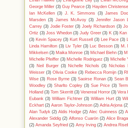
George Miller
(3)
Guy Pearce
(3)
Hayden Christens
Ian McKellen
(3)
J. K. Simmons
(3)
James Doo
Marsden
(3)
James McAvoy
(3)
Jennifer Jason 
Carrey
(3)
Jodie Foster
(3)
Joely Richardson
(3)
Jo
Ortiz
(3)
Joss Whedon
(3)
Judy Greer
(3)
K
(3)
Kan
(3)
Kevin Spacey
(3)
Kurt Russell
(3)
Lee Pace
(3)
Linda Hamilton
(3)
Liv Tyler
(3)
Luc Besson
(3)
M. 
Mikkelsen
(3)
Maika Monroe
(3)
Michael Biehn
(3)
M
Michelle Pfeiffer
(3)
Michelle Rodriguez
(3)
Michelle
(3)
Neil Burger
(3)
Nichelle Nichols
(3)
Nicholas 
Weisser
(3)
Olivia Cooke
(3)
Rebecca Romijn
(3)
R
Wise
(3)
Rose Byrne
(3)
Saoirse Ronan
(3)
Sean 
Woodley
(3)
Sharlto Copley
(3)
Sue Price
(3)
Term
Holland
(3)
Tom Skerritt
(3)
Venereal Horror
(3)
Vera 
Eubank
(3)
William Fichtner
(3)
William Hurt
(3)
Wi
Eckhart
(2)
Aaron Taylor-Johnson
(2)
Adria Arjona
(2
Alan Tudyk
(2)
Aldis Hodge
(2)
Alec Guinness
(2)
A
Alexander Siddig
(2)
Alfonso Cuarón
(2)
Alice Brag
(2)
Amanda Seyfried
(2)
Amy Irving
(2)
Andrea Rise