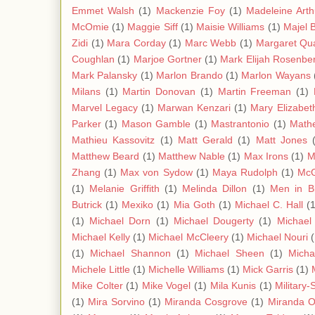
Emmet Walsh
(1)
Mackenzie Foy
(1)
Madeleine Arth
McOmie
(1)
Maggie Siff
(1)
Maisie Williams
(1)
Majel B
Zidi
(1)
Mara Corday
(1)
Marc Webb
(1)
Margaret Qua
Coughlan
(1)
Marjoe Gortner
(1)
Mark Elijah Rosenbe
Mark Palansky
(1)
Marlon Brando
(1)
Marlon Wayans
Milans
(1)
Martin Donovan
(1)
Martin Freeman
(1)
Marvel Legacy
(1)
Marwan Kenzari
(1)
Mary Elizabet
Parker
(1)
Mason Gamble
(1)
Mastrantonio
(1)
Mathe
Mathieu Kassovitz
(1)
Matt Gerald
(1)
Matt Jones
Matthew Beard
(1)
Matthew Nable
(1)
Max Irons
(1)
M
Zhang
(1)
Max von Sydow
(1)
Maya Rudolph
(1)
Mc
(1)
Melanie Griffith
(1)
Melinda Dillon
(1)
Men in B
Butrick
(1)
Mexiko
(1)
Mia Goth
(1)
Michael C. Hall
(
(1)
Michael Dorn
(1)
Michael Dougerty
(1)
Michael 
Michael Kelly
(1)
Michael McCleery
(1)
Michael Nouri
(1)
Michael Shannon
(1)
Michael Sheen
(1)
Micha
Michele Little
(1)
Michelle Williams
(1)
Mick Garris
(1)
Mike Colter
(1)
Mike Vogel
(1)
Mila Kunis
(1)
Military-
(1)
Mira Sorvino
(1)
Miranda Cosgrove
(1)
Miranda O