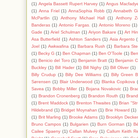
(1)
Angela Bassett Rupert Harvey
(1)
Angus Macfady
(1)
Anna Friel
(1)
AnnaSophia Robb
(1)
Annabeth G
McPartlin
(1)
Anthony Michael Hall
(1)
Anthony Z
Banderas
(1)
Antonio Fargas.
(1)
Antonio Moreno
(1)
Gade
(1)
Ariel Schulman
(1)
Ariyon Bakare
(1)
Art Hi
Asa Butterfield
(1)
Ashton Sanders
(1)
Asia Argento
Joel
(1)
Awkwafina
(1)
Barbara Rush
(1)
Barbara Ste
(1)
Becky G
(1)
Ben Chapman
(1)
Ben O'Toole
(1)
Ben
(1)
Benicio del Toro
(1)
Benjamin Bratt
(1)
Benjamin C
Buckley
(1)
Bill Hader
(1)
Bill Nighy
(1)
Bill Oliver
(1)
Billy Crudup
(1)
Billy Dee Williams
(1)
Billy Green 
Sørensen
(1)
Blair Underwood
(1)
Blanka Copikova
Savea
(1)
Bobby Miller
(1)
Bojana Novakovic
(1)
Bra
(1)
Brandon Cronenberg
(1)
Brandon Routh
(1)
Bran
(1)
Brent Maddock
(1)
Brenton Thwaites
(1)
Brian "St
Hildebrand
(1)
Bridget Moynahan
(1)
Brie Howard
(1)
(1)
Brit Marling
(1)
Brooke Adams
(1)
Brooklyn Decke
Bruno Campos
(1)
Bulgarien
(1)
Burn Gorman
(1)
Bé
Cailee Spaeny
(1)
Callan Mulvey
(1)
Callum Keith R