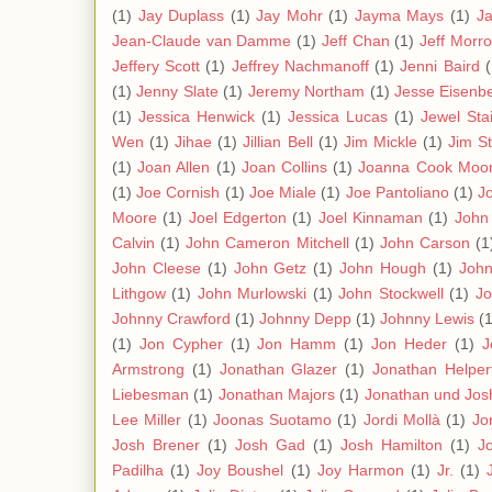
(1)
Jay Duplass
(1)
Jay Mohr
(1)
Jayma Mays
(1)
J
Jean-Claude van Damme
(1)
Jeff Chan
(1)
Jeff Morr
Jeffery Scott
(1)
Jeffrey Nachmanoff
(1)
Jenni Baird
(
(1)
Jenny Slate
(1)
Jeremy Northam
(1)
Jesse Eisenb
(1)
Jessica Henwick
(1)
Jessica Lucas
(1)
Jewel Stai
Wen
(1)
Jihae
(1)
Jillian Bell
(1)
Jim Mickle
(1)
Jim S
(1)
Joan Allen
(1)
Joan Collins
(1)
Joanna Cook Moo
(1)
Joe Cornish
(1)
Joe Miale
(1)
Joe Pantoliano
(1)
J
Moore
(1)
Joel Edgerton
(1)
Joel Kinnaman
(1)
John
Calvin
(1)
John Cameron Mitchell
(1)
John Carson
(1
John Cleese
(1)
John Getz
(1)
John Hough
(1)
Joh
Lithgow
(1)
John Murlowski
(1)
John Stockwell
(1)
Jo
Johnny Crawford
(1)
Johnny Depp
(1)
Johnny Lewis
(1
(1)
Jon Cypher
(1)
Jon Hamm
(1)
Jon Heder
(1)
J
Armstrong
(1)
Jonathan Glazer
(1)
Jonathan Helper
Liebesman
(1)
Jonathan Majors
(1)
Jonathan und Jos
Lee Miller
(1)
Joonas Suotamo
(1)
Jordi Mollà
(1)
Jo
Josh Brener
(1)
Josh Gad
(1)
Josh Hamilton
(1)
J
Padilha
(1)
Joy Boushel
(1)
Joy Harmon
(1)
Jr.
(1)