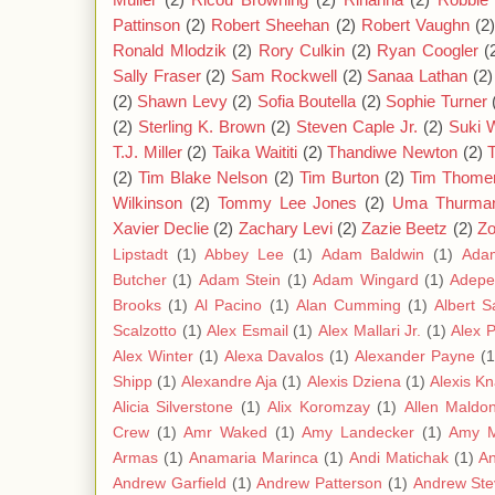
Pattinson
(2)
Robert Sheehan
(2)
Robert Vaughn
(2
Ronald Mlodzik
(2)
Rory Culkin
(2)
Ryan Coogler
(
Sally Fraser
(2)
Sam Rockwell
(2)
Sanaa Lathan
(2)
(2)
Shawn Levy
(2)
Sofia Boutella
(2)
Sophie Turner
(2)
Sterling K. Brown
(2)
Steven Caple Jr.
(2)
Suki 
T.J. Miller
(2)
Taika Waititi
(2)
Thandiwe Newton
(2)
(2)
Tim Blake Nelson
(2)
Tim Burton
(2)
Tim Thome
Wilkinson
(2)
Tommy Lee Jones
(2)
Uma Thurma
Xavier Declie
(2)
Zachary Levi
(2)
Zazie Beetz
(2)
Zo
Lipstadt
(1)
Abbey Lee
(1)
Adam Baldwin
(1)
Ada
Butcher
(1)
Adam Stein
(1)
Adam Wingard
(1)
Adepe
Brooks
(1)
Al Pacino
(1)
Alan Cumming
(1)
Albert S
Scalzotto
(1)
Alex Esmail
(1)
Alex Mallari Jr.
(1)
Alex 
Alex Winter
(1)
Alexa Davalos
(1)
Alexander Payne
(1
Shipp
(1)
Alexandre Aja
(1)
Alexis Dziena
(1)
Alexis K
Alicia Silverstone
(1)
Alix Koromzay
(1)
Allen Maldo
Crew
(1)
Amr Waked
(1)
Amy Landecker
(1)
Amy 
Armas
(1)
Anamaria Marinca
(1)
Andi Matichak
(1)
A
Andrew Garfield
(1)
Andrew Patterson
(1)
Andrew Ste