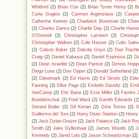
Whitford
(2)
Brian Cox
(2)
Brian Tyree Henry
(2)
B
Carla Gugino
(2)
Carmen Argenziano
(2)
Caspe
Catherine Keener
(2)
Chadwick Boseman
(2)
Chan
(2)
Charles Dance
(2)
Charlie Day
(2)
Charlie Hun
O'Donnell
(2)
Christopher Lambert
(2)
Christop
Christopher Walken
(2)
Cole Hauser
(2)
Colin Salm
(2)
Colson Baker
(2)
Dakota Goyo
(2)
Dan Tracht
Craig
(2)
Daniel Kaluuya
(2)
Daniél Espinosa
(2)
Da
(2)
Dean Israelite
(2)
Dean Parisot
(2)
Dennis Hopp
Diego Luna
(2)
Don Opper
(2)
Donald Sutherland
(2)
(2)
Dänemark
(2)
Ed Harris
(2)
Ed Skrein
(2)
Edw
Fanning
(2)
Elliot Page
(2)
Embeth Davidtz
(2)
Emil
VanCamp
(2)
Eric Bana
(2)
Ezra Miller
(2)
Famke 
Bondartschuk
(2)
Fred Ward
(2)
Gareth Edwards
(2
Gerard Butler
(2)
Gil Kenan
(2)
Gina Torres
(2)
G
Guillermo del Toro
(2)
Harry Dean Stanton
(2)
Henry 
(2)
Jack Dylan Grazer
(2)
Jack Palance
(2)
Jack Re
Smith
(2)
Jake Gyllenhaal
(2)
James Woods
(2)
J
Kennedy
(2)
Jared Leto
(2)
Jason Schwartzman
(2)