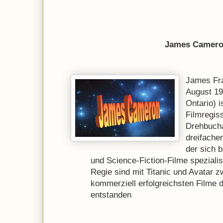
James Camer
James Fra
August 19
Ontario) i
Filmregis
Drehbucha
dreifache
der sich 
und Science-Fiction-Filme spezialisi
Regie sind mit Titanic und Avatar zw
kommerziell erfolgreichsten Filme 
entstanden