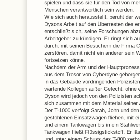
spielen und dass sie für den Tod von mehr
Menschen verantwortlich sein werden.
Wie sich auch herausstellt, beruht der we
Dysons Arbeit auf den Überresten des e
entschließt sich, seine Forschungen ab
Arbeitgeber zu kündigen. Er ringt sich 
durch, mit seinen Besuchern die Firma C
zerstören, damit nicht ein anderer sein
fortsetzen könne.
Nachdem der Arm und der Hauptprozesso
aus dem Tresor von Cyberdyne geborgen 
in das Gebäude vordringenden Poliziste
wartende Kollegen außer Gefecht, ohne e
Dyson wird jedoch von den Polizisten sc
sich zusammen mit dem Material seiner Ar
Der T-1000 verfolgt Sarah, John und den 
gestohlenen Einsatzwagen fliehen, mit e
und einem Tankwagen bis in ein Stahlwe
Tankwagen fließt Flüssigstickstoff. Er lä
und unter einem Schuss des T-800 zerbr