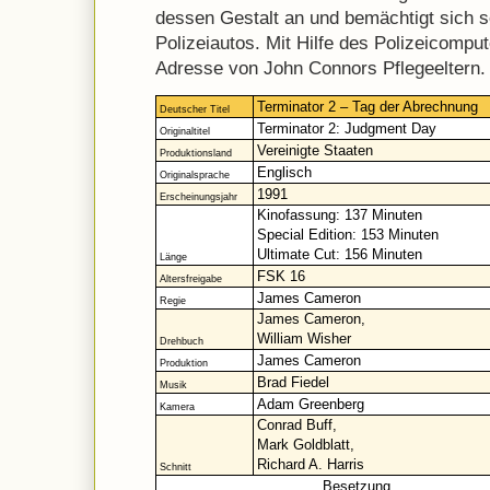
dessen Gestalt an und bemächtigt sich s
Polizeiautos. Mit Hilfe des Polizeicomput
Adresse von John Connors Pflegeeltern.
Terminator 2 – Tag der Abrechnung
Deutscher Titel
Terminator 2: Judgment Day
Originaltitel
Vereinigte Staaten
Produktionsland
Englisch
Originalsprache
1991
Erscheinungsjahr
Kinofassung: 137 Minuten
Special Edition: 153 Minuten
Ultimate Cut: 156 Minuten
Länge
FSK 16
Altersfreigabe
James Cameron
Regie
James Cameron,
William Wisher
Drehbuch
James Cameron
Produktion
Brad Fiedel
Musik
Adam Greenberg
Kamera
Conrad Buff,
Mark Goldblatt,
Richard A. Harris
Schnitt
Besetzung