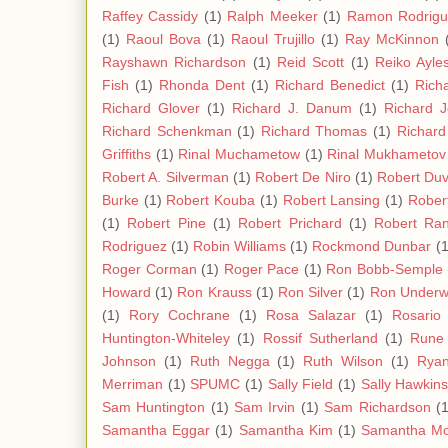
Raffey Cassidy
(1)
Ralph Meeker
(1)
Ramon Rodrigu
(1)
Raoul Bova
(1)
Raoul Trujillo
(1)
Ray McKinnon
Rayshawn Richardson
(1)
Reid Scott
(1)
Reiko Ayle
Fish
(1)
Rhonda Dent
(1)
Richard Benedict
(1)
Rich
Richard Glover
(1)
Richard J. Danum
(1)
Richard 
Richard Schenkman
(1)
Richard Thomas
(1)
Richard
Griffiths
(1)
Rinal Muchametow
(1)
Rinal Mukhametov
Robert A. Silverman
(1)
Robert De Niro
(1)
Robert Duv
Burke
(1)
Robert Kouba
(1)
Robert Lansing
(1)
Rober
(1)
Robert Pine
(1)
Robert Prichard
(1)
Robert Ra
Rodriguez
(1)
Robin Williams
(1)
Rockmond Dunbar
(1
Roger Corman
(1)
Roger Pace
(1)
Ron Bobb-Semple
Howard
(1)
Ron Krauss
(1)
Ron Silver
(1)
Ron Under
(1)
Rory Cochrane
(1)
Rosa Salazar
(1)
Rosario
Huntington-Whiteley
(1)
Rossif Sutherland
(1)
Rune
Johnson
(1)
Ruth Negga
(1)
Ruth Wilson
(1)
Ryan
Merriman
(1)
SPUMC
(1)
Sally Field
(1)
Sally Hawkin
Sam Huntington
(1)
Sam Irvin
(1)
Sam Richardson
(1
Samantha Eggar
(1)
Samantha Kim
(1)
Samantha Mo