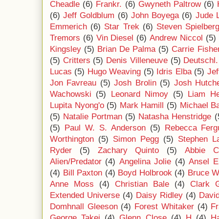
Cheadle
(6)
Frankr.
(6)
Gwyneth Paltrow
(6)
(6)
Jeff Goldblum
(6)
John Boyega
(6)
Jude 
Emmerich
(6)
Star Trek
(6)
Steven Spielber
Tremors
(6)
Vin Diesel
(6)
Andrew Niccol
(5)
Kingsley
(5)
Brian De Palma
(5)
Carrie Fishe
(5)
Critters
(5)
Denis Villeneuve
(5)
Deutschl.
Lucas
(5)
Hugo Weaving
(5)
Idris Elba
(5)
Jef
Jon Favreau
(5)
Josh Brolin
(5)
Josh Hutch
Wachowski
(5)
Leonard Nimoy
(5)
Liam H
Lupita Nyong'o
(5)
Mark Hamill
(5)
Michael B
(5)
Natalie Portman
(5)
Natasha Henstridge
(
(5)
Paul W. S. Anderson
(5)
Rebecca Ferg
Worthington
(5)
Simon Pegg
(5)
Stephen L
Ryder
(5)
Zachary Quinto
(5)
Abbie C
Alien/Predator
(4)
Angelina Jolie
(4)
Ansel E
(4)
Bill Paxton
(4)
Boyd Holbrook
(4)
Bruce Wi
Anne Moss
(4)
Christian Bale
(4)
Clark 
Extended Universe
(4)
Daisy Ridley
(4)
Davi
Domhnall Gleeson
(4)
Forest Whitaker
(4)
F
George Takei
(4)
Glenn Close
(4)
H
(4)
Ha