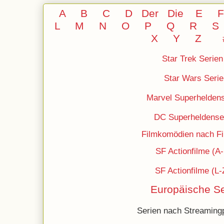
A
B
C
D
Der
Die
E
L
M
N
O
P Q
R
S
X Y
Z
Star Trek Serien
Star Wars Serie
Marvel Superheldens
DC
Superheldense
Filmkomödien nach Fil
SF Actionfilme (A
SF Actionfilme (L-
Europäische Se
Serien nach Streamingp