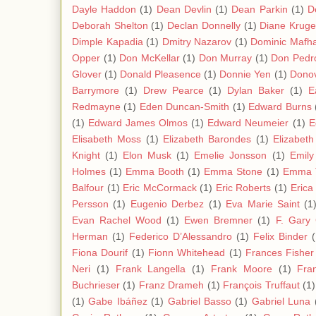
Dayle Haddon
(1)
Dean Devlin
(1)
Dean Parkin
(1)
D
Deborah Shelton
(1)
Declan Donnelly
(1)
Diane Kruge
Dimple Kapadia
(1)
Dmitry Nazarov
(1)
Dominic Mafh
Opper
(1)
Don McKellar
(1)
Don Murray
(1)
Don Pedro
Glover
(1)
Donald Pleasence
(1)
Donnie Yen
(1)
Donov
Barrymore
(1)
Drew Pearce
(1)
Dylan Baker
(1)
E
Redmayne
(1)
Eden Duncan-Smith
(1)
Edward Burns
(1)
Edward James Olmos
(1)
Edward Neumeier
(1)
E
Elisabeth Moss
(1)
Elizabeth Barondes
(1)
Elizabet
Knight
(1)
Elon Musk
(1)
Emelie Jonsson
(1)
Emil
Holmes
(1)
Emma Booth
(1)
Emma Stone
(1)
Emma 
Balfour
(1)
Eric McCormack
(1)
Eric Roberts
(1)
Erica
Persson
(1)
Eugenio Derbez
(1)
Eva Marie Saint
(1
Evan Rachel Wood
(1)
Ewen Bremner
(1)
F. Gary
Herman
(1)
Federico D’Alessandro
(1)
Felix Binder
(
Fiona Dourif
(1)
Fionn Whitehead
(1)
Frances Fisher
Neri
(1)
Frank Langella
(1)
Frank Moore
(1)
Fra
Buchrieser
(1)
Franz Drameh
(1)
François Truffaut
(1)
(1)
Gabe Ibáñez
(1)
Gabriel Basso
(1)
Gabriel Luna