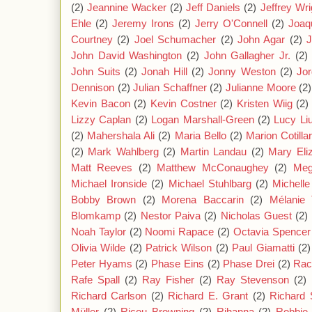
(2)
Jeannine Wacker
(2)
Jeff Daniels
(2)
Jeffrey Wri
Ehle
(2)
Jeremy Irons
(2)
Jerry O'Connell
(2)
Joaq
Courtney
(2)
Joel Schumacher
(2)
John Agar
(2)
J
John David Washington
(2)
John Gallagher Jr.
(2)
John Suits
(2)
Jonah Hill
(2)
Jonny Weston
(2)
Jor
Dennison
(2)
Julian Schaffner
(2)
Julianne Moore
(2)
Kevin Bacon
(2)
Kevin Costner
(2)
Kristen Wiig
(2)
Lizzy Caplan
(2)
Logan Marshall-Green
(2)
Lucy Li
(2)
Mahershala Ali
(2)
Maria Bello
(2)
Marion Cotilla
(2)
Mark Wahlberg
(2)
Martin Landau
(2)
Mary Eli
Matt Reeves
(2)
Matthew McConaughey
(2)
Meg
Michael Ironside
(2)
Michael Stuhlbarg
(2)
Michell
Bobby Brown
(2)
Morena Baccarin
(2)
Mélanie 
Blomkamp
(2)
Nestor Paiva
(2)
Nicholas Guest
(2)
Noah Taylor
(2)
Noomi Rapace
(2)
Octavia Spencer
Olivia Wilde
(2)
Patrick Wilson
(2)
Paul Giamatti
(2)
Peter Hyams
(2)
Phase Eins
(2)
Phase Drei
(2)
Rac
Rafe Spall
(2)
Ray Fisher
(2)
Ray Stevenson
(2)
Richard Carlson
(2)
Richard E. Grant
(2)
Richard 
Müller
(2)
Ricou Browning
(2)
Rihanna
(2)
Robbie 