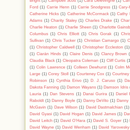
Bright
(1)
Campbell Scott
(1)
Cara Delevingne
(1)
Carl
Ford
(1)
Carrie Henn
(1)
Carrie Snodgress
(1)
Cary-
Catherine Hicks
(1)
Catherine McCormack
(1)
Cathy
Adams
(1)
Charity Staley
(1)
Charles Drake
(1)
Char
Charlie Heaton
(1)
Charlie Sheen
(1)
Charlotte Gains
Columbus
(1)
Chris Elliott
(1)
Chris Gorak
(1)
Chri
Sullivan
(1)
Chris Tucker
(1)
Christian Camargo
(1)
C
(1)
Christopher Caldwell
(1)
Christopher Eccleston
(1)
(1)
Ciarán Hinds
(1)
Claire Denis
(1)
Clancy Brown
Claudia Black
(1)
Cleopatra Coleman
(1)
Cliff Curtis
(
(1)
Colin Lawrence
(1)
Colleen Dewhurst
(1)
Colm M
Large
(1)
Corey Stoll
(1)
Courteney Cox
(1)
Courtney
Robinson
(1)
Cynthia Erivo
(1)
D. J. Caruso
(1)
Da
Dakota Fanning
(1)
Damon Wayans
(1)
Damson Idris
Lauria
(1)
Dan Stevens
(1)
Danai Gurira
(1)
Daniel 
Raboldt
(1)
Danny Boyle
(1)
Danny DeVito
(1)
Danny 
McGavin
(1)
Dave Wilson
(1)
David Dastmalchian
(1)
David Gyasi
(1)
David Hogan
(1)
David James
(1)
Da
David Leitch
(1)
David O’Hara
(1)
David S. Goyer
(1)
David Wayne
(1)
David Wenham
(1)
David Yarovesky