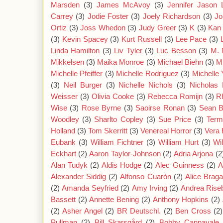
Marsden
(3)
James McAvoy
(3)
Jennifer Jason 
Carrey
(3)
Jodie Foster
(3)
Joely Richardson
(3)
Jo
Ortiz
(3)
Joss Whedon
(3)
Judy Greer
(3)
K
(3)
Kan
(3)
Kevin Spacey
(3)
Kurt Russell
(3)
Lee Pace
(3)
Linda Hamilton
(3)
Liv Tyler
(3)
Luc Besson
(3)
M. 
Mikkelsen
(3)
Maika Monroe
(3)
Michael Biehn
(3)
M
Michelle Pfeiffer
(3)
Michelle Rodriguez
(3)
Michelle
(3)
Neil Burger
(3)
Nichelle Nichols
(3)
Nicholas 
Weisser
(3)
Olivia Cooke
(3)
Rebecca Romijn
(3)
R
Wise
(3)
Rose Byrne
(3)
Saoirse Ronan
(3)
Sean 
Woodley
(3)
Sharlto Copley
(3)
Sue Price
(3)
Term
Holland
(3)
Tom Skerritt
(3)
Venereal Horror
(3)
Vera 
Eubank
(3)
William Fichtner
(3)
William Hurt
(3)
Wi
Eckhart
(2)
Aaron Taylor-Johnson
(2)
Adria Arjona
(2
Alan Tudyk
(2)
Aldis Hodge
(2)
Alec Guinness
(2)
A
Alexander Siddig
(2)
Alfonso Cuarón
(2)
Alice Brag
(2)
Amanda Seyfried
(2)
Amy Irving
(2)
Andrea Rise
Bassett
(2)
Annette Bening
(2)
Anthony Hopkins
(2)
(2)
Asher Angel
(2)
BR Deutschl.
(2)
Ben Cross
(2)
Pullman
(2)
Bill Skarsgård
(2)
Bobby Cannavale