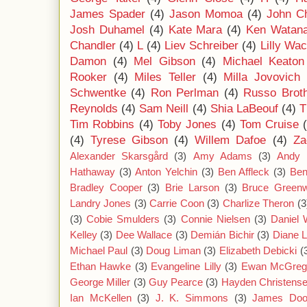
James Spader
(4)
Jason Momoa
(4)
John C
Josh Duhamel
(4)
Kate Mara
(4)
Ken Watan
Chandler
(4)
L
(4)
Liev Schreiber
(4)
Lilly Wa
Damon
(4)
Mel Gibson
(4)
Michael Keaton
Rooker
(4)
Miles Teller
(4)
Milla Jovovich
Schwentke
(4)
Ron Perlman
(4)
Russo Brot
Reynolds
(4)
Sam Neill
(4)
Shia LaBeouf
(4)
T
Tim Robbins
(4)
Toby Jones
(4)
Tom Cruise
(4)
Tyrese Gibson
(4)
Willem Dafoe
(4)
Za
Alexander Skarsgård
(3)
Amy Adams
(3)
Andy 
Hathaway
(3)
Anton Yelchin
(3)
Ben Affleck
(3)
Ben
Bradley Cooper
(3)
Brie Larson
(3)
Bruce Green
Landry Jones
(3)
Carrie Coon
(3)
Charlize Theron
(3
(3)
Cobie Smulders
(3)
Connie Nielsen
(3)
Daniel
Kelley
(3)
Dee Wallace
(3)
Demián Bichir
(3)
Diane 
Michael Paul
(3)
Doug Liman
(3)
Elizabeth Debicki
(
Ethan Hawke
(3)
Evangeline Lilly
(3)
Ewan McGreg
George Miller
(3)
Guy Pearce
(3)
Hayden Christens
Ian McKellen
(3)
J. K. Simmons
(3)
James Doo