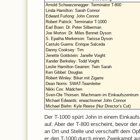
Arnold Schwarzenegger: Terminator T-800
Linda Hamilton: Sarah Connor
Edward Furlong: John Connor
Robert Patrick: Terminator T-1000
Earl Boen: Dr. Peter Silberman
Joe Morton: Dr. Miles Bennet Dyson
S. Epatha Merkerson: Tarissa Dyson
Castulo Guerra: Enrique Salceda
Danny Cooksey: Tim
Jenette Goldstein: Janelle Voight
Xander Berkeley: Todd Voight
Leslie Hamilton Gearren: Twin Sarah
Ken Gibbel: Douglas
Robert Winley: Biker mit Zigarre
Dean Norris: SWAT-Teamleiter
Nikki Cox: Mädchen
Sven-Ole Thorsen: Wachmann im Einkaufszentrum
Michael Edwards: erwachsener John Connor
Michael Biehn: Kyle Reese (Nur Director’s Cut)
Der T-1000 spürt John in einem Einkauf
auf. Aber der T-800 erscheint, bevor de
an Ort und Stelle und verschafft dem Op
er den T-1000 durch einen Zweikampf auf