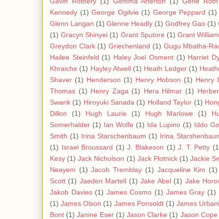
Gavin Rothery
(1)
Gemma Arterton
(1)
Gene Roth
Kennedy
(1)
George Ogilvie
(1)
George Peppard
(1)
Glenn Langan
(1)
Glenne Headly
(1)
Godfrey Gao
(1)
(1)
Gracyn Shinyei
(1)
Grant Sputore
(1)
Grant Willia
Greydon Clark
(1)
Griechenland
(1)
Gugu Mbatha-Ra
Hailee Steinfeld
(1)
Haley Joel Osment
(1)
Harriet D
Khraiche
(1)
Hayley Atwell
(1)
Heath Ledger
(1)
Heath
Shaver
(1)
Henderson
(1)
Henry Hobson
(1)
Henry 
Thomas
(1)
Henry Zaga
(1)
Hera Hilmar
(1)
Herbe
Swank
(1)
Hiroyuki Sanada
(1)
Holland Taylor
(1)
Hon
Dillon
(1)
Hugh Laurie
(1)
Hugh Marlowe
(1)
Hu
Somerhalder
(1)
Ian Wolfe
(1)
Ida Lupino
(1)
Iddo Go
Smith
(1)
Irina Starschenbaum
(1)
Irina Starshenbau
(1)
Israel Broussard
(1)
J. Blakeson
(1)
J. T. Petty
(1
Kesy
(1)
Jack Nicholson
(1)
Jack Plotnick
(1)
Jackie S
Neayem
(1)
Jacob Tremblay
(1)
Jacqueline Kim
(1)
Scott
(1)
Jaeden Martell
(1)
Jake Abel
(1)
Jake Horo
Jakob Davies
(1)
James Cosmo
(1)
James Gray
(1)
(1)
James Olson
(1)
James Ponsoldt
(1)
James Urban
Bont
(1)
Janine Eser
(1)
Jason Clarke
(1)
Jason Cope