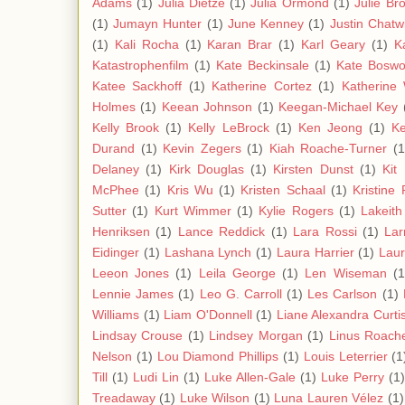
Adams
(1)
Julia Dietze
(1)
Julia Ormond
(1)
Julie Br
(1)
Jumayn Hunter
(1)
June Kenney
(1)
Justin Chatw
(1)
Kali Rocha
(1)
Karan Brar
(1)
Karl Geary
(1)
K
Katastrophenfilm
(1)
Kate Beckinsale
(1)
Kate Boswo
Katee Sackhoff
(1)
Katherine Cortez
(1)
Katherine 
Holmes
(1)
Keean Johnson
(1)
Keegan-Michael Key
Kelly Brook
(1)
Kelly LeBrock
(1)
Ken Jeong
(1)
Ke
Durand
(1)
Kevin Zegers
(1)
Kiah Roache-Turner
(1
Delaney
(1)
Kirk Douglas
(1)
Kirsten Dunst
(1)
Kit
McPhee
(1)
Kris Wu
(1)
Kristen Schaal
(1)
Kristine
Sutter
(1)
Kurt Wimmer
(1)
Kylie Rogers
(1)
Lakeith
Henriksen
(1)
Lance Reddick
(1)
Lara Rossi
(1)
Lar
Eidinger
(1)
Lashana Lynch
(1)
Laura Harrier
(1)
Laur
Leeon Jones
(1)
Leila George
(1)
Len Wiseman
(1
Lennie James
(1)
Leo G. Carroll
(1)
Les Carlson
(1)
Williams
(1)
Liam O'Donnell
(1)
Liane Alexandra Curti
Lindsay Crouse
(1)
Lindsey Morgan
(1)
Linus Roach
Nelson
(1)
Lou Diamond Phillips
(1)
Louis Leterrier
(1
Till
(1)
Ludi Lin
(1)
Luke Allen-Gale
(1)
Luke Perry
(1)
Treadaway
(1)
Luke Wilson
(1)
Luna Lauren Vélez
(1)