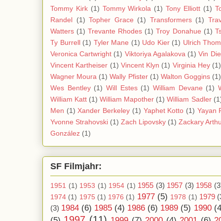
Tommy Kirk
(1)
Tommy Wirkola
(1)
Tony Elliott
(1)
T
Randel
(1)
Topher Grace
(1)
Transformers
(1)
Tra
Watters
(1)
Trevante Rhodes
(1)
Troy Donahue
(1)
T
Ty Burrell
(1)
Tyler Mane
(1)
Udo Kier
(1)
Ulrich Tho
Veronica Cartwright
(1)
Viktoriya Agalakova
(1)
Vin Di
Vincent Kartheiser
(1)
Vincent Klyn
(1)
Virginia Hey
(1
Wagner Moura
(1)
Wally Pfister
(1)
Walton Goggins
(1
Wes Bentley
(1)
Will Estes
(1)
William Devane
(1)
William Katt
(1)
William Mapother
(1)
William Sadler
(1
Men
(1)
Xander Berkeley
(1)
Yaphet Kotto
(1)
Yayan 
Yvonne Strahovski
(1)
Zach Lipovsky
(1)
Zackary Arth
González
(1)
SF Filmjahr:
1955
(3)
1957
(3)
1958
(3
1951
(1)
1953
(1)
1954
(1)
1977
(5)
1979
(
1974
(1)
1975
(1)
1976
(1)
1978
(1)
1984
(6)
1985
(4)
1986
(6)
1989
(5)
1990
(4
(3)
1997
(11)
(5)
1999
(7)
2000
(4)
2001
(6)
2