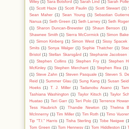
Wiley
(1)
Sara Botsford
(1)
Sarah Lind
(1)
Sarah Polle
(1)
Scott Haze
(1)
Scott Paulin
(1)
Scott Stewart
(1)
Sean Maher
(1)
Sean Young
(1)
Sebastian Gutierr
Nanua
(1)
Seth Green
(1)
Seth Larney
(1)
Seth Roge
(1)
Sharon Duncan-Brewster
(1)
Shaun Benson
(1)
Shawnee Smith
(1)
Sierra McCormick
(1)
Simon Bake
(1)
Simon Kinberg
(1)
Simon West
(1)
Sissy Spacek
Smits
(1)
Sonya Walger
(1)
Sophie Thatcher
(1)
Stac
Bristol
(1)
Stellan Skarsgård
(1)
Stephanie Jacobsen
(1)
Stephen Collins
(1)
Stephen Fry
(1)
Stephen H
McKinley
(1)
Stephen Merchant
(1)
Stephen Rea
(1)
(1)
Steve Zahn
(1)
Steven Pasquale
(1)
Steven S. D
Reid
(1)
Summer Glau
(1)
Sung Kang
(1)
Susan Sei
Hoeks
(1)
T. J. Miller
(1)
Tadanobu Asano
(1)
Tam
Tashiana Washington
(1)
Taylor Kitsch
(1)
Taylor Sch
Huatao
(1)
Teri Garr
(1)
Teri Polo
(1)
Terrence Howar
Tess Haubrich
(1)
Thandie Newton
(1)
Thelma 
McInnerny
(1)
Tim Miller
(1)
Tim Roth
(1)
Timo Vuoren
Tip "T.I." Harris
(1)
Tisha Sterling
(1)
Tobe Nwigwe
(
Tom Green
(1)
Tom Hennesy
(1)
Tom Hiddleston
(1)