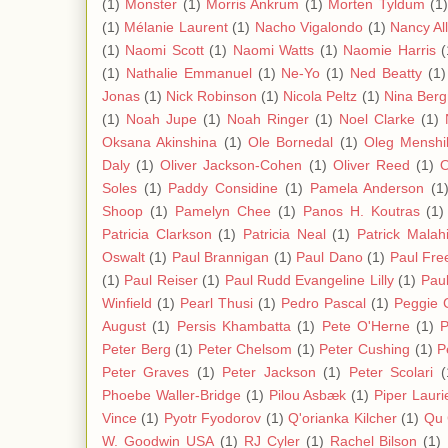
(1)
Monster
(1)
Morris Ankrum
(1)
Morten Tyldum
(1)
(1)
Mélanie Laurent
(1)
Nacho Vigalondo
(1)
Nancy Al
(1)
Naomi Scott
(1)
Naomi Watts
(1)
Naomie Harris
(
(1)
Nathalie Emmanuel
(1)
Ne-Yo
(1)
Ned Beatty
(1)
Jonas
(1)
Nick Robinson
(1)
Nicola Peltz
(1)
Nina Ber
(1)
Noah Jupe
(1)
Noah Ringer
(1)
Noel Clarke
(1)
Oksana Akinshina
(1)
Ole Bornedal
(1)
Oleg Menshi
Daly
(1)
Oliver Jackson-Cohen
(1)
Oliver Reed
(1)
O
Soles
(1)
Paddy Considine
(1)
Pamela Anderson
(1
Shoop
(1)
Pamelyn Chee
(1)
Panos H. Koutras
(1)
Patricia Clarkson
(1)
Patricia Neal
(1)
Patrick Malah
Oswalt
(1)
Paul Brannigan
(1)
Paul Dano
(1)
Paul Fre
(1)
Paul Reiser
(1)
Paul Rudd Evangeline Lilly
(1)
Paul
Winfield
(1)
Pearl Thusi
(1)
Pedro Pascal
(1)
Peggie 
August
(1)
Persis Khambatta
(1)
Pete O'Herne
(1)
P
Peter Berg
(1)
Peter Chelsom
(1)
Peter Cushing
(1)
P
Peter Graves
(1)
Peter Jackson
(1)
Peter Scolari
(
Phoebe Waller-Bridge
(1)
Pilou Asbæk
(1)
Piper Lauri
Vince
(1)
Pyotr Fyodorov
(1)
Q'orianka Kilcher
(1)
Qu 
W. Goodwin USA
(1)
RJ Cyler
(1)
Rachel Bilson
(1)