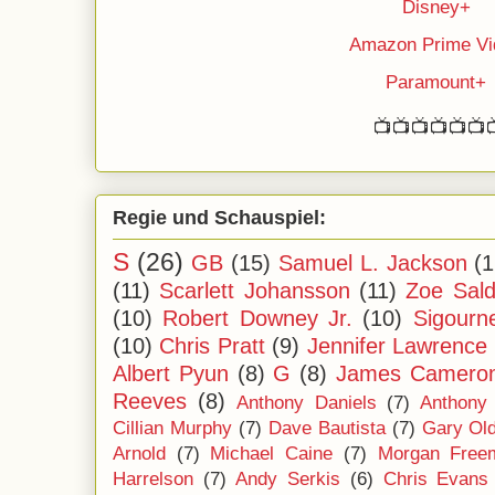
Disney+
Amazon Prime Vi
Paramount+
📺📺📺📺📺📺
Regie und Schauspiel:
S
(26)
GB
(15)
Samuel L. Jackson
(1
(11)
Scarlett Johansson
(11)
Zoe Sal
(10)
Robert Downey Jr.
(10)
Sigourn
(10)
Chris Pratt
(9)
Jennifer Lawrence
Albert Pyun
(8)
G
(8)
James Camero
Reeves
(8)
Anthony Daniels
(7)
Anthony
Cillian Murphy
(7)
Dave Bautista
(7)
Gary Ol
Arnold
(7)
Michael Caine
(7)
Morgan Free
Harrelson
(7)
Andy Serkis
(6)
Chris Evans