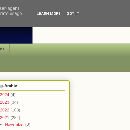
user-agent
erate usage
LEARN MORE
GOT IT
en
og-Archiv
2024
(4)
2023
(34)
2022
(168)
2021
(284)
►
November
(3)