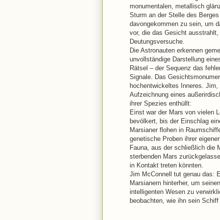
monumentalen, metallisch glän
Sturm an der Stelle des Berges 
davongekommen zu sein, um das
vor, die das Gesicht ausstrahlt,
Deutungsversuche.
Die Astronauten erkennen gemei
unvollständige Darstellung ein
Rätsel – der Sequenz das fehl
Signale. Das Gesichtsmonument 
hochentwickeltes Inneres. Jim, 
Aufzeichnung eines außerirdis
ihrer Spezies enthüllt:
Einst war der Mars von vielen L
bevölkert, bis der Einschlag e
Marsianer flohen in Raumschiff
genetische Proben ihrer eigenen 
Fauna, aus der schließlich di
sterbenden Mars zurückgelassen
in Kontakt treten könnten.
Jim McConnell tut genau das: Er
Marsianern hinterher, um sein
intelligenten Wesen zu verwirk
beobachten, wie ihn sein Schiff 