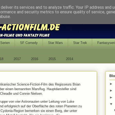
deliver its services and to analyze traffic. Your IP address and 
formance and security metrics to ensure quality of service, gen
abuse.
Serien
SF Comedy
Star Wars
Star Trek
Fantasyseri
18
2017
2016
2015
2014
Bl
►
rikanischer Science-Fiction-Film des Regisseurs Brian
er einen bemannten Marsflug. Hauptdarsteller sind
►
 Cheadle und Connie Nielsen.
►
ruppe von vier Astronauten unter Leitung von Luke
▼
d erfolgreich auf der Oberfläche des roten Planeten zu
r Cydonia-Region bemerken sie einen Berg, der unter