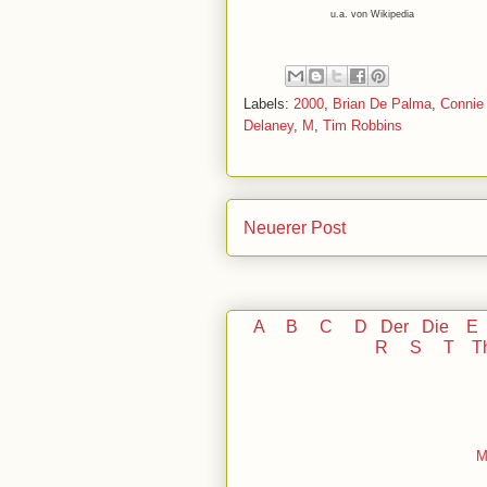
u.a. von Wikipedia
Labels:
2000
,
Brian De Palma
,
Connie
Delaney
,
M
,
Tim Robbins
Neuerer Post
A
B
C
D
Der
Die
E
R
S
T
T
M