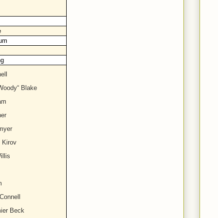
e
rum
ng
ell
Woody“ Blake
am
her
lmyer
 Kirov
llis
m
Connell
mier Beck