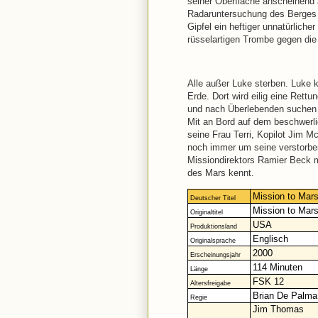
seiner Oberfläche anscheinend a
Radaruntersuchung des Berges 
Gipfel ein heftiger unnatürliche
rüsselartigen Trombe gegen die
Alle außer Luke sterben. Luke k
Erde. Dort wird eilig eine Rett
und nach Überlebenden suchen 
Mit an Bord auf dem beschwer
seine Frau Terri, Kopilot Jim M
noch immer um seine verstorben
Missiondirektors Ramier Beck m
des Mars kennt.
Mission to Mar
Deutscher Titel
Mission to Mar
Originaltitel
USA
Produktionsland
Englisch
Originalsprache
2000
Erscheinungsjahr
114 Minuten
Länge
FSK 12
Altersfreigabe
Brian De Palma
Regie
Jim Thomas