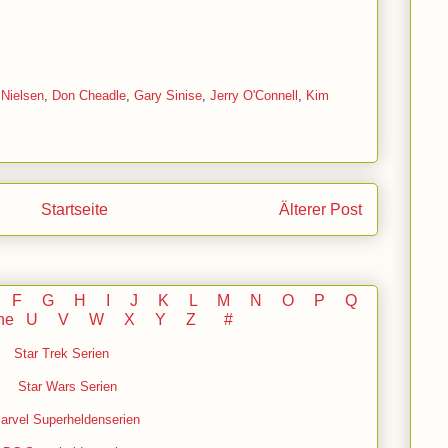
 Nielsen
,
Don Cheadle
,
Gary Sinise
,
Jerry O'Connell
,
Kim
Startseite
Älterer Post
F
G
H
I J
K
L
M
N
O
P Q
he
U V
W X Y
Z
#
Star Trek Serien
Star Wars Serien
arvel Superheldenserien