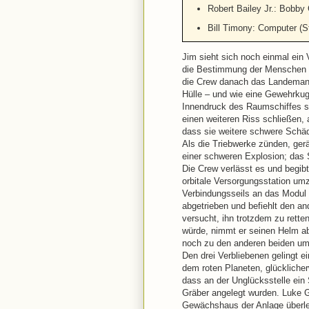
Robert Bailey Jr.: Bobb
Bill Timony: Computer (
Jim sieht sich noch einmal ein 
die Bestimmung der Menschen s
die Crew danach das Landemanöve
Hülle – und wie eine Gewehrkug
Innendruck des Raumschiffes si
einen weiteren Riss schließen, 
dass sie weitere schwere Schäde
Als die Triebwerke zünden, ger
einer schweren Explosion; das S
Die Crew verlässt es und begibt
orbitale Versorgungsstation u
Verbindungsseils an das Modul
abgetrieben und befiehlt den an
versucht, ihn trotzdem zu rette
würde, nimmt er seinen Helm ab 
noch zu den anderen beiden um
Den drei Verbliebenen gelingt e
dem roten Planeten, glücklicher
dass an der Unglücksstelle ein
Gräber angelegt wurden. Luke G
Gewächshaus der Anlage überle