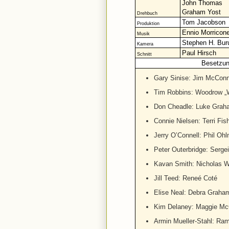
John Thomas
Graham Yost
Drehbuch
Tom Jacobson
Produktion
Ennio Morricon
Musik
Stephen H. Bu
Kamera
Paul Hirsch
Schnitt
Besetzu
Gary Sinise: Jim McConn
Tim Robbins: Woodrow „
Don Cheadle: Luke Grah
Connie Nielsen: Terri Fis
Jerry O’Connell: Phil Oh
Peter Outerbridge: Sergei
Kavan Smith: Nicholas Wi
Jill Teed: Reneé Coté
Elise Neal: Debra Graha
Kim Delaney: Maggie Mc
Armin Mueller-Stahl: Ra