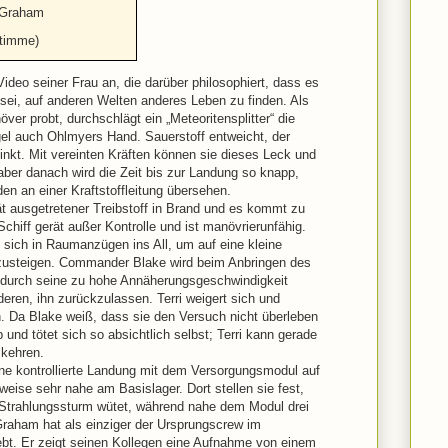
y Graham
Stimme)
Video seiner Frau an, die darüber philosophiert, dass es
ei, auf anderen Welten anderes Leben zu finden. Als
r probt, durchschlägt ein „Meteoritensplitter“ die
el auch Ohlmyers Hand. Sauerstoff entweicht, der
nkt. Mit vereinten Kräften können sie dieses Leck und
aber danach wird die Zeit bis zur Landung so knapp,
n an einer Kraftstoffleitung übersehen.
ät ausgetretener Treibstoff in Brand und es kommt zu
chiff gerät außer Kontrolle und ist manövrierunfähig.
 sich in Raumanzügen ins All, um auf eine kleine
mzusteigen. Commander Blake wird beim Anbringen des
 durch seine zu hohe Annäherungsgeschwindigkeit
deren, ihn zurückzulassen. Terri weigert sich und
n. Da Blake weiß, dass sie den Versuch nicht überleben
und tötet sich so absichtlich selbst; Terri kann gerade
kehren.
ine kontrollierte Landung mit dem Versorgungsmodul auf
weise sehr nahe am Basislager. Dort stellen sie fest,
 Strahlungssturm wütet, während nahe dem Modul drei
raham hat als einziger der Ursprungscrew im
bt. Er zeigt seinen Kollegen eine Aufnahme von einem