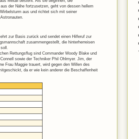
us Metall besteht. Als sie beginnen, die
aus der Nähe fortzusetzen, geht von dessen hellem
r Wirbelsturm aus und richtet sich mit seiner
 Astronauten.
ehrt zur Basis zurück und sendet einen Hilferuf zur
ungsmannschaft zusammengestellt, die hinterherreisen
soll.
lichen Rettungsflug sind Commander Woody Blake und
cConnell sowie der Techniker Phil Ohlmyer. Jim, der
e Frau Maggie trauert, wird gegen den Willen des
itgeschickt, da er wie kein anderer die Beschaffenheit
s
s