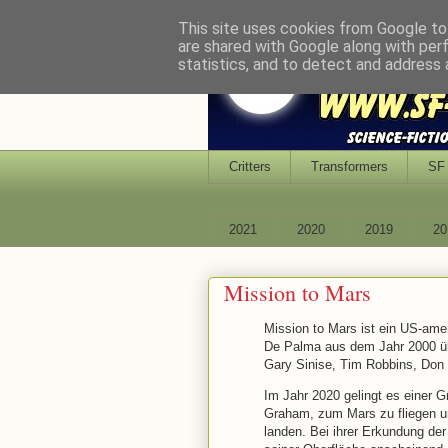
This site uses cookies from Google to 
are shared with Google along with per
statistics, and to detect and address 
Critters
Transformers
SF 
2021
2020
2019
20
Mission to Mars
Mission to Mars ist ein US-ame
De Palma aus dem Jahr 2000 üb
Gary Sinise, Tim Robbins, Don
Im Jahr 2020 gelingt es einer G
Graham, zum Mars zu fliegen un
landen. Bei ihrer Erkundung de