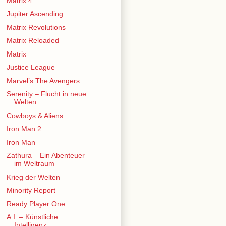
Matrix 4
Jupiter Ascending
Matrix Revolutions
Matrix Reloaded
Matrix
Justice League
Marvel’s The Avengers
Serenity – Flucht in neue
Welten
Cowboys & Aliens
Iron Man 2
Iron Man
Zathura – Ein Abenteuer
im Weltraum
Krieg der Welten
Minority Report
Ready Player One
A.I. – Künstliche
Intelligenz