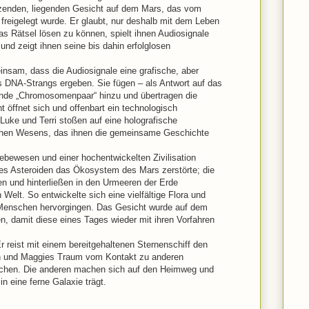
zenden, liegenden Gesicht auf dem Mars, das vom
freigelegt wurde. Er glaubt, nur deshalb mit dem Leben
 Rätsel lösen zu können, spielt ihnen Audiosignale
 und zeigt ihnen seine bis dahin erfolglosen
nsam, dass die Audiosignale eine grafische, aber
es DNA-Strangs ergeben. Sie fügen – als Antwort auf das
ende „Chromosomenpaar“ hinzu und übertragen die
öffnet sich und offenbart ein technologisch
Luke und Terri stoßen auf eine holografische
chen Wesens, das ihnen die gemeinsame Geschichte
ebewesen und einer hochentwickelten Zivilisation
ines Asteroiden das Ökosystem des Mars zerstörte; die
en und hinterließen in den Urmeeren der Erde
Welt. So entwickelte sich eine vielfältige Flora und
e Menschen hervorgingen. Das Gesicht wurde auf dem
, damit diese eines Tages wieder mit ihren Vorfahren
 reist mit einem bereitgehaltenen Sternenschiff den
en und Maggies Traum vom Kontakt zu anderen
lichen. Die anderen machen sich auf den Heimweg und
in eine ferne Galaxie trägt.