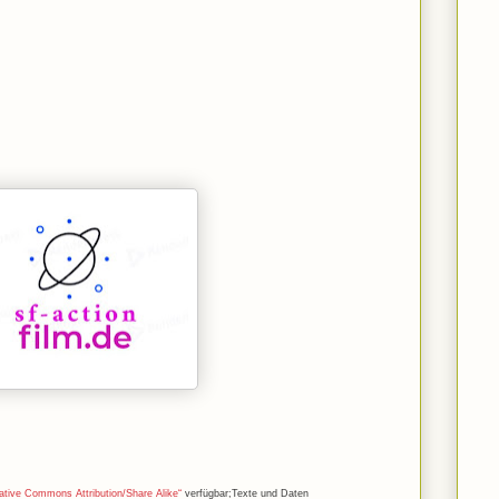
ative Commons Attribution/Share Alike“
verfügbar;Texte und Daten