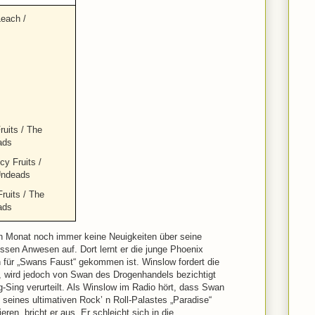
Leach /
ruits / The
ads
cy Fruits /
Undeads
Fruits / The
ads
 Monat noch immer keine Neuigkeiten über seine
ssen Anwesen auf. Dort lernt er die junge Phoenix
 für „Swans Faust“ gekommen ist. Winslow fordert die
e, wird jedoch von Swan des Drogenhandels bezichtigt
g-Sing verurteilt. Als Winslow im Radio hört, dass Swan
g seines ultimativen Rock’ n Roll-Palastes „Paradise“
en, bricht er aus. Er schleicht sich in die