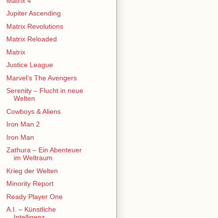
Matrix 4
Jupiter Ascending
Matrix Revolutions
Matrix Reloaded
Matrix
Justice League
Marvel’s The Avengers
Serenity – Flucht in neue
Welten
Cowboys & Aliens
Iron Man 2
Iron Man
Zathura – Ein Abenteuer
im Weltraum
Krieg der Welten
Minority Report
Ready Player One
A.I. – Künstliche
Intelligenz