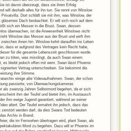
e ist davon überzeugt, dass sie ihren Erfolg
d will deshalb alles für ihn tun. Sie rennt von Winslow
Privatvilla. Dort schläft sie mit ihm, was Winslow, der
in gläsernes Dach beobachtet. Er will sich noch auf dem
ßt sich ein Messer in die Brust. Swan, dessen
nlos überwachen, ist die Anwesenheit Winslows nicht
zieht Winslow das Messer aus der Brust und wirft ihm
 zwischen ihnen hin. Winslow kehrt daraufhin ins Leben
in, dass er aufgrund des Vertrages kein Recht habe,
dieser für die gesamte Lebenszeit geschlossen wurde.
an zu töten, was misslingt, da auch Swan einem
gt, es bleibt jedoch offen mit wem. Swan lässt Phoenix
 signierten Vertrag unterschreiben. Sie bekommt die
eistung ihre Stimme.
atarchiv einige alte Videoaufnahmen. Swan, der schon
gebung passierte, von Überwachungskameras
ehr als zwanzig Jahren Selbstmord begehen, da er sich
erscheint ihm der Teufel und bietet ihm, im Austausch
 der ihm ewige Jugend garantiert, während an seiner
Video altert. Der Teufel ermahnt ihn jedoch, dass das
t zerstört werden darf, da dies Swans Tod bedeuten
das Archiv in Brand.
eier, die im Fernsehen übertragen wird, plant Swan, als
 spektakulären Mord zu begehen. Dazu will er Phoenix im