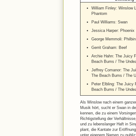
William Finley: Winslow 
Phantom
Paul Williams: Swan
Jessica Harper: Phoenix
George Memmoli: Philbin
Gerrit Graham: Beef
Archie Hahn: The Juicy F
Beach Bums / The Unde
Jeffrey Comanor: The Jui
The Beach Bums / The 
Peter Elbling: The Juicy 
Beach Bums / The Unde
Als Winslow nach einem ganzen
Musik hört, sucht er Swan in de
kennen, die zu einem Vorsingen
Richtigstellung der Verhältniss
und zu lebenslanger Haft in Sin
plant, die Kantate zur Eröffnun
unter eigenem Namen zu publizier