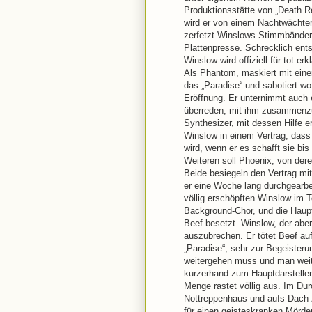
Produktionsstätte von „Death R
wird er von einem Nachtwächter 
zerfetzt Winslows Stimmbänder.
Plattenpresse. Schrecklich entst
Winslow wird offiziell für tot erkl
Als Phantom, maskiert mit eine
das „Paradise“ und sabotiert wo 
Eröffnung. Er unternimmt auch
überreden, mit ihm zusammenzua
Synthesizer, mit dessen Hilfe e
Winslow in einem Vertrag, dass
wird, wenn er es schafft sie bis
Weiteren soll Phoenix, von dere
Beide besiegeln den Vertrag mi
er eine Woche lang durchgearbei
völlig erschöpften Winslow im 
Background-Chor, und die Haupt
Beef besetzt. Winslow, der abe
auszubrechen. Er tötet Beef au
„Paradise“, sehr zur Begeister
weitergehen muss und man weit
kurzerhand zum Hauptdarsteller b
Menge rastet völlig aus. Im Dur
Nottreppenhaus und aufs Dach z
für einen geisteskranken Mörder