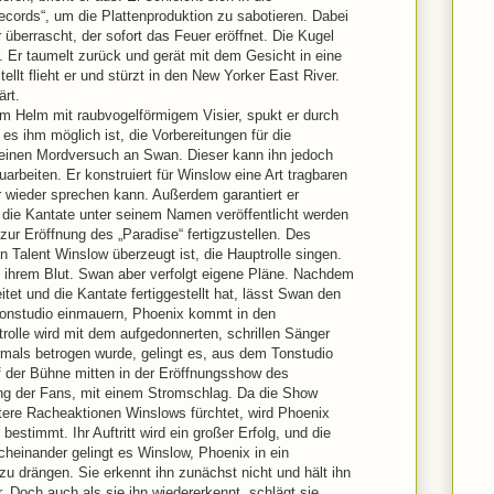
ecords“, um die Plattenproduktion zu sabotieren. Dabei
überrascht, der sofort das Feuer eröffnet. Die Kugel
 Er taumelt zurück und gerät mit dem Gesicht in eine
ellt flieht er und stürzt in den New Yorker East River.
ärt.
m Helm mit raubvogelförmigem Visier, spukt er durch
es ihm möglich ist, die Vorbereitungen für die
 einen Mordversuch an Swan. Dieser kann ihn jedoch
rbeiten. Er konstruiert für Winslow eine Art tragbaren
r wieder sprechen kann. Außerdem garantiert er
 die Kantate unter seinem Namen veröffentlicht werden
 zur Eröffnung des „Paradise“ fertigzustellen. Des
n Talent Winslow überzeugt ist, die Hauptrolle singen.
t ihrem Blut. Swan aber verfolgt eigene Pläne. Nachdem
tet und die Kantate fertiggestellt hat, lässt Swan den
Tonstudio einmauern, Phoenix kommt in den
rolle wird mit dem aufgedonnerten, schrillen Sänger
rmals betrogen wurde, gelingt es, aus dem Tonstudio
f der Bühne mitten in der Eröffnungsshow des
ung der Fans, mit einem Stromschlag. Da die Show
ere Racheaktionen Winslows fürchtet, wird Phoenix
estimmt. Ihr Auftritt wird ein großer Erfolg, und die
cheinander gelingt es Winslow, Phoenix in ein
u drängen. Sie erkennt ihn zunächst nicht und hält ihn
. Doch auch als sie ihn wiedererkennt, schlägt sie