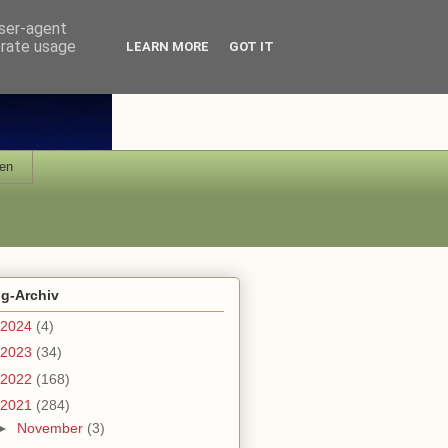
user-agent
erate usage
LEARN MORE
GOT IT
en
og-Archiv
2024
(4)
2023
(34)
2022
(168)
2021
(284)
►
November
(3)