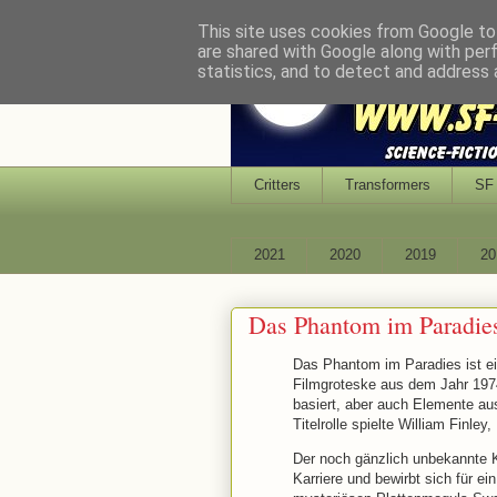
This site uses cookies from Google to 
are shared with Google along with per
statistics, and to detect and address 
Critters
Transformers
SF 
2021
2020
2019
20
Das Phantom im Paradie
Das Phantom im Paradies ist e
Filmgroteske aus dem Jahr 197
basiert, aber auch Elemente aus
Titelrolle spielte William Finle
Der noch gänzlich unbekannte 
Karriere und bewirbt sich für ei