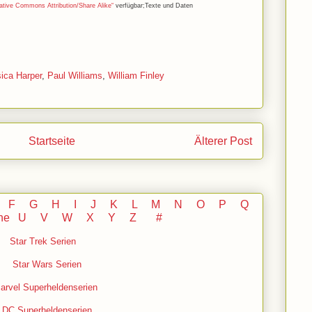
ative Commons Attribution/Share Alike“
verfügbar;Texte und Daten
ica Harper
,
Paul Williams
,
William Finley
Startseite
Älterer Post
F
G
H
I J
K
L
M
N
O
P Q
he
U V
W X Y
Z
#
Star Trek Serien
Star Wars Serien
arvel Superheldenserien
DC
Superheldenserien