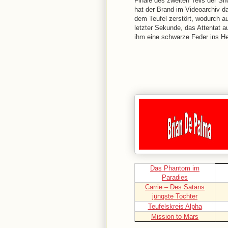
Finale des zweiten Teils der Sh
hat der Brand im Videoarchiv 
dem Teufel zerstört, wodurch au
letzter Sekunde, das Attentat a
ihm eine schwarze Feder ins Her
Das Phantom im
Paradies
Carrie – Des Satans
jüngste Tochter
Teufelskreis Alpha
Mission to Mars