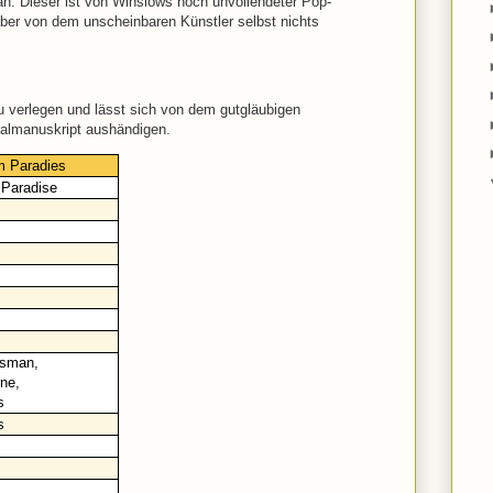
n. Dieser ist von Winslows noch unvollendeter Pop-
l aber von dem unscheinbaren Künstler selbst nichts
u verlegen und lässt sich von dem gutgläubigen
nalmanuskript aushändigen.
m Paradies
 Paradise
ssman,
ne,
s
s