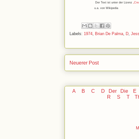
Der Text ist unter der Lizenz
„Cre
u.a. von Wikipedia
Labels:
1974
,
Brian De Palma
,
D
,
Jess
Neuerer Post
A
B
C
D
Der
Die
E
R
S
T
T
M