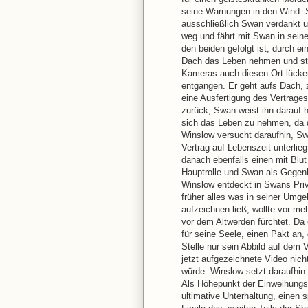
seine Warnungen in den Wind. Si
ausschließlich Swan verdankt un
weg und fährt mit Swan in seine 
den beiden gefolgt ist, durch e
Dach das Leben nehmen und stö
Kameras auch diesen Ort lücke
entgangen. Er geht aufs Dach, 
eine Ausfertigung des Vertrages
zurück, Swan weist ihn darauf h
sich das Leben zu nehmen, da 
Winslow versucht daraufhin, Sw
Vertrag auf Lebenszeit unterlie
danach ebenfalls einen mit Blut
Hauptrolle und Swan als Gegenl
Winslow entdeckt in Swans Priv
früher alles was in seiner Um
aufzeichnen ließ, wollte vor m
vor dem Altwerden fürchtet. Da 
für seine Seele, einen Pakt an,
Stelle nur sein Abbild auf dem 
jetzt aufgezeichnete Video nich
würde. Winslow setzt daraufhin 
Als Höhepunkt der Einweihungsf
ultimative Unterhaltung, einen