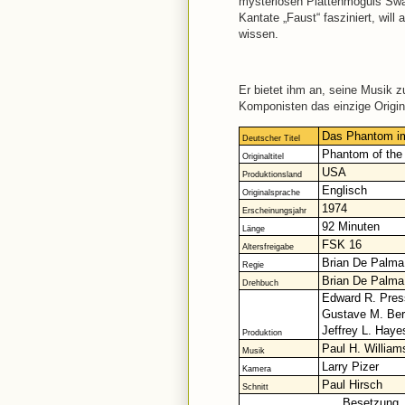
mysteriösen Plattenmoguls Swa
Kantate „Faust“ fasziniert, wil
wissen.
Er bietet ihm an, seine Musik z
Komponisten das einzige Origi
Das Phantom i
Deutscher Titel
Phantom of the
Originaltitel
USA
Produktionsland
Englisch
Originalsprache
1974
Erscheinungsjahr
92 Minuten
Länge
FSK 16
Altersfreigabe
Brian De Palma
Regie
Brian De Palma
Drehbuch
Edward R. Pre
Gustave M. Ber
Jeffrey L. Haye
Produktion
Paul H. William
Musik
Larry Pizer
Kamera
Paul Hirsch
Schnitt
Besetzung