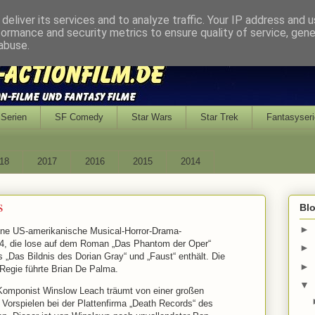
deliver its services and to analyze traffic. Your IP address and 
formance and security metrics to ensure quality of service, gen
abuse.
Serien
SF Comedy
Star Wars
Star Trek
Fantasyseri
18
2017
2016
2015
2014
s
Bl
►
ine US-amerikanische Musical-Horror-Drama-
4, die lose auf dem Roman „Das Phantom der Oper“
►
 „Das Bildnis des Dorian Gray“ und „Faust“ enthält. Die
►
y, Regie führte Brian De Palma.
▼
Komponist Winslow Leach träumt von einer großen
n Vorspielen bei der Plattenfirma „Death Records“ des