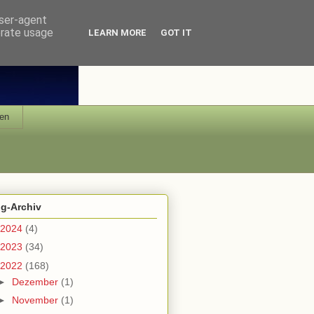
user-agent
erate usage
LEARN MORE
GOT IT
en
og-Archiv
2024
(4)
2023
(34)
2022
(168)
►
Dezember
(1)
►
November
(1)