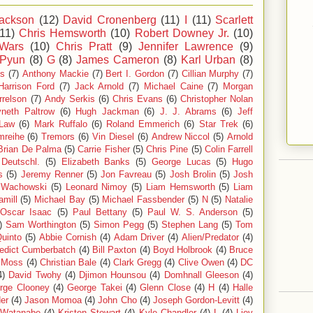
ackson
(12)
David Cronenberg
(11)
I
(11)
Scarlett
(11)
Chris Hemsworth
(10)
Robert Downey Jr.
(10)
 Wars
(10)
Chris Pratt
(9)
Jennifer Lawrence
(9)
 Pyun
(8)
G
(8)
James Cameron
(8)
Karl Urban
(8)
ls
(7)
Anthony Mackie
(7)
Bert I. Gordon
(7)
Cillian Murphy
(7)
Harrison Ford
(7)
Jack Arnold
(7)
Michael Caine
(7)
Morgan
relson
(7)
Andy Serkis
(6)
Chris Evans
(6)
Christopher Nolan
neth Paltrow
(6)
Hugh Jackman
(6)
J. J. Abrams
(6)
Jeff
Law
(6)
Mark Ruffalo
(6)
Roland Emmerich
(6)
Star Trek
(6)
mreihe
(6)
Tremors
(6)
Vin Diesel
(6)
Andrew Niccol
(5)
Arnold
Brian De Palma
(5)
Carrie Fisher
(5)
Chris Pine
(5)
Colin Farrell
Deutschl.
(5)
Elizabeth Banks
(5)
George Lucas
(5)
Hugo
s
(5)
Jeremy Renner
(5)
Jon Favreau
(5)
Josh Brolin
(5)
Josh
 Wachowski
(5)
Leonard Nimoy
(5)
Liam Hemsworth
(5)
Liam
mill
(5)
Michael Bay
(5)
Michael Fassbender
(5)
N
(5)
Natalie
Oscar Isaac
(5)
Paul Bettany
(5)
Paul W. S. Anderson
(5)
)
Sam Worthington
(5)
Simon Pegg
(5)
Stephen Lang
(5)
Tom
uinto
(5)
Abbie Cornish
(4)
Adam Driver
(4)
Alien/Predator
(4)
edict Cumberbatch
(4)
Bill Paxton
(4)
Boyd Holbrook
(4)
Bruce
e Moss
(4)
Christian Bale
(4)
Clark Gregg
(4)
Clive Owen
(4)
DC
4)
David Twohy
(4)
Djimon Hounsou
(4)
Domhnall Gleeson
(4)
rge Clooney
(4)
George Takei
(4)
Glenn Close
(4)
H
(4)
Halle
er
(4)
Jason Momoa
(4)
John Cho
(4)
Joseph Gordon-Levitt
(4)
 Watanabe
(4)
Kristen Stewart
(4)
Kyle Chandler
(4)
L
(4)
Liev