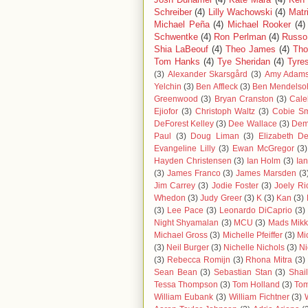
Schreiber
(4)
Lilly Wachowski
(4)
Matr
Michael Peña
(4)
Michael Rooker
(4)
Schwentke
(4)
Ron Perlman
(4)
Russo
Shia LaBeouf
(4)
Theo James
(4)
Tho
Tom Hanks
(4)
Tye Sheridan
(4)
Tyre
(3)
Alexander Skarsgård
(3)
Amy Adam
Yelchin
(3)
Ben Affleck
(3)
Ben Mendelso
Greenwood
(3)
Bryan Cranston
(3)
Cale
Ejiofor
(3)
Christoph Waltz
(3)
Cobie Sm
DeForest Kelley
(3)
Dee Wallace
(3)
Demi
Paul
(3)
Doug Liman
(3)
Elizabeth De
Evangeline Lilly
(3)
Ewan McGregor
(3)
Hayden Christensen
(3)
Ian Holm
(3)
Ia
(3)
James Franco
(3)
James Marsden
(3
Jim Carrey
(3)
Jodie Foster
(3)
Joely Ri
Whedon
(3)
Judy Greer
(3)
K
(3)
Kan
(3)
(3)
Lee Pace
(3)
Leonardo DiCaprio
(3)
Night Shyamalan
(3)
MCU
(3)
Mads Mikk
Michael Gross
(3)
Michelle Pfeiffer
(3)
Mi
(3)
Neil Burger
(3)
Nichelle Nichols
(3)
Ni
(3)
Rebecca Romijn
(3)
Rhona Mitra
(3)
Sean Bean
(3)
Sebastian Stan
(3)
Shai
Tessa Thompson
(3)
Tom Holland
(3)
Tom
William Eubank
(3)
William Fichtner
(3)