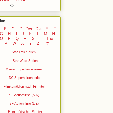
 😍
ien
B
C
D
Der
Die
E
F
G
H
I J
K
L
M
N
O
P Q
R
S
T
The
U V
W X Y
Z
#
Star Trek Serien
Star Wars Serien
Marvel Superheldenserien
DC
Superheldenserien
Filmkomödien nach Filmtitel
SF Actionfilme (A-K)
SF Actionfilme (L-Z)
Europäische Serien