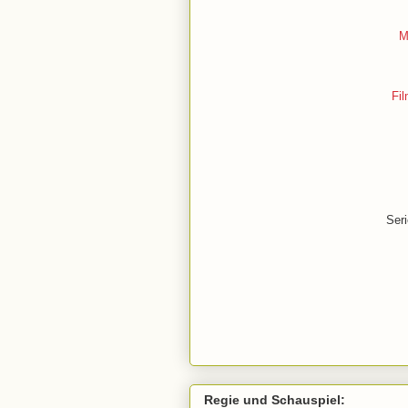
M
Fil
Seri
Regie und Schauspiel: