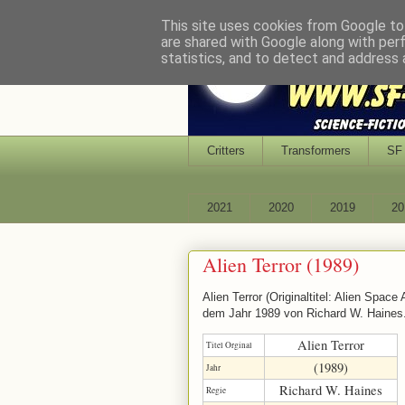
This site uses cookies from Google to 
are shared with Google along with per
statistics, and to detect and address 
Critters
Transformers
SF 
2021
2020
2019
20
Alien Terror (1989)
Alien Terror (Originaltitel: Alien Spac
dem Jahr 1989 von Richard W. Haines
Alien Terror
Titel Orginal
(1989)
Jahr
Richard W. Haines
Regie