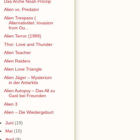
Das Arche Noah Prinzip
Alien vs. Predator
Alien Trespass (
Alternativtitel: Invasion
from Ou...
Alien Terror (1989)
Thor: Love and Thunder
Alien Teacher
Alien Raiders
Alien Love Triangle
Alien Jäger – Mysterium
in der Antarktis
Alien Autopsy – Das All zu
Gast bei Freunden
Alien 3
Alien – Die Wiedergeburt
►
Juni
(19)
►
Mai
(10)
►
April
(9)