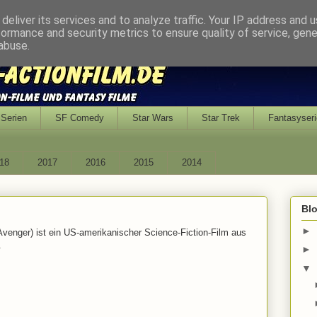
deliver its services and to analyze traffic. Your IP address and 
formance and security metrics to ensure quality of service, gen
abuse.
Serien
SF Comedy
Star Wars
Star Trek
Fantasyseri
18
2017
2016
2015
2014
Bl
►
e Avenger) ist ein US-amerikanischer Science-Fiction-Film aus
.
►
▼