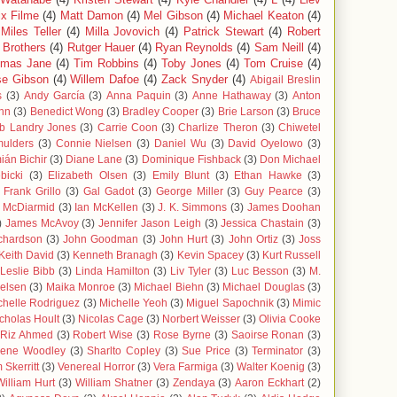
ix Filme
(4)
Matt Damon
(4)
Mel Gibson
(4)
Michael Keaton
(4)
Miles Teller
(4)
Milla Jovovich
(4)
Patrick Stewart
(4)
Robert
 Brothers
(4)
Rutger Hauer
(4)
Ryan Reynolds
(4)
Sam Neill
(4)
mas Jane
(4)
Tim Robbins
(4)
Toby Jones
(4)
Tom Cruise
(4)
se Gibson
(4)
Willem Dafoe
(4)
Zack Snyder
(4)
Abigail Breslin
s
(3)
Andy García
(3)
Anna Paquin
(3)
Anne Hathaway
(3)
Anton
hn
(3)
Benedict Wong
(3)
Bradley Cooper
(3)
Brie Larson
(3)
Bruce
b Landry Jones
(3)
Carrie Coon
(3)
Charlize Theron
(3)
Chiwetel
ulders
(3)
Connie Nielsen
(3)
Daniel Wu
(3)
David Oyelowo
(3)
án Bichir
(3)
Diane Lane
(3)
Dominique Fishback
(3)
Don Michael
bicki
(3)
Elizabeth Olsen
(3)
Emily Blunt
(3)
Ethan Hawke
(3)
Frank Grillo
(3)
Gal Gadot
(3)
George Miller
(3)
Guy Pearce
(3)
n McDiarmid
(3)
Ian McKellen
(3)
J. K. Simmons
(3)
James Doohan
)
James McAvoy
(3)
Jennifer Jason Leigh
(3)
Jessica Chastain
(3)
chardson
(3)
John Goodman
(3)
John Hurt
(3)
John Ortiz
(3)
Joss
Keith David
(3)
Kenneth Branagh
(3)
Kevin Spacey
(3)
Kurt Russell
Leslie Bibb
(3)
Linda Hamilton
(3)
Liv Tyler
(3)
Luc Besson
(3)
M.
elsen
(3)
Maika Monroe
(3)
Michael Biehn
(3)
Michael Douglas
(3)
chelle Rodriguez
(3)
Michelle Yeoh
(3)
Miguel Sapochnik
(3)
Mimic
cholas Hoult
(3)
Nicolas Cage
(3)
Norbert Weisser
(3)
Olivia Cooke
Riz Ahmed
(3)
Robert Wise
(3)
Rose Byrne
(3)
Saoirse Ronan
(3)
lene Woodley
(3)
Sharlto Copley
(3)
Sue Price
(3)
Terminator
(3)
 Skerritt
(3)
Venereal Horror
(3)
Vera Farmiga
(3)
Walter Koenig
(3)
William Hurt
(3)
William Shatner
(3)
Zendaya
(3)
Aaron Eckhart
(2)