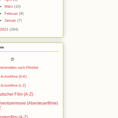
►
März
(10)
►
Februar
(8)
►
Januar
(7)
2021
(284)
lme
 😍
lmkomödien nach Filmtitel
Actionfilme (A-K)
Actionfilme (L-Z)
utscher Film (A-Z)
venturemovie (Abenteuerfilme)
Z
sternfilm (A-Z)