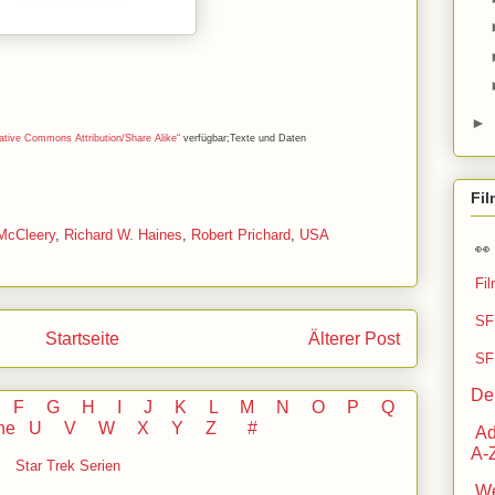
►
ative Commons Attribution/Share Alike“
verfügbar;Texte und Daten
Fi
McCleery
,
Richard W. Haines
,
Robert Prichard
,
USA

Fi
SF 
Startseite
Älterer Post
SF 
De
F
G
H
I J
K
L
M
N
O
P Q
he
U V
W X Y
Z
#
Ad
A-
Star Trek Serien
We