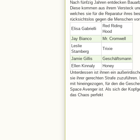
Nach fünfzig Jahren entdecken Bauarbe
Diese kommen aus ihrem Versteck und
welches sie für die Reparatur ihres b
rücksichtslos gegen die Menschen vor u
Red Riding
Elisa Gabrielli
Hood
Jay Bianco
Mr. Cromwell
Leslie
Trixie
Starnberg
Jamie Gillis
Geschäftsmann
Ellen Kinnaly
Honey
Unterdessen ist ihnen ein außerirdisc
sie ihrer gerechten Strafe zuzuführen
mit hineingezogen, für den die Gesche
Space Avenger ist. Als sich der Kopfg
das Chaos perfekt