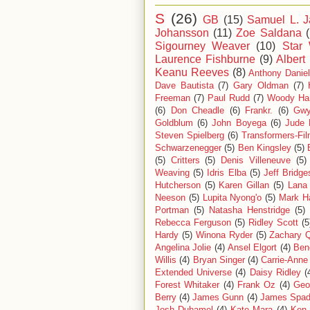
S
(26)
GB
(15)
Samuel L. J
Johansson
(11)
Zoe Saldana
Sigourney Weaver
(10)
Star
Laurence Fishburne
(9)
Albert
Keanu Reeves
(8)
Anthony Danie
Dave Bautista
(7)
Gary Oldman
(7)
Freeman
(7)
Paul Rudd
(7)
Woody Har
(6)
Don Cheadle
(6)
Frankr.
(6)
Gwy
Goldblum
(6)
John Boyega
(6)
Jude 
Steven Spielberg
(6)
Transformers-Fil
Schwarzenegger
(5)
Ben Kingsley
(5)
(5)
Critters
(5)
Denis Villeneuve
(5)
Weaving
(5)
Idris Elba
(5)
Jeff Bridge
Hutcherson
(5)
Karen Gillan
(5)
Lana
Neeson
(5)
Lupita Nyong'o
(5)
Mark Ha
Portman
(5)
Natasha Henstridge
(5)
Rebecca Ferguson
(5)
Ridley Scott
(5
Hardy
(5)
Winona Ryder
(5)
Zachary Q
Angelina Jolie
(4)
Ansel Elgort
(4)
Ben
Willis
(4)
Bryan Singer
(4)
Carrie-Ann
Extended Universe
(4)
Daisy Ridley
(
Forest Whitaker
(4)
Frank Oz
(4)
Geo
Berry
(4)
James Gunn
(4)
James Spad
Josh Duhamel
(4)
Kate Mara
(4)
Ken