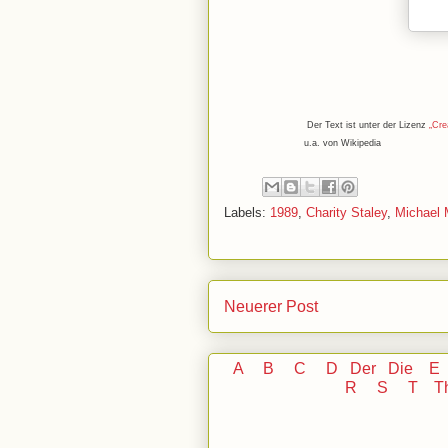
Der Text ist unter der Lizenz
„Cre
u.a. von Wikipedia
Labels:
1989
,
Charity Staley
,
Michael 
Neuerer Post
A
B
C
D
Der
Die
E
R
S
T
T