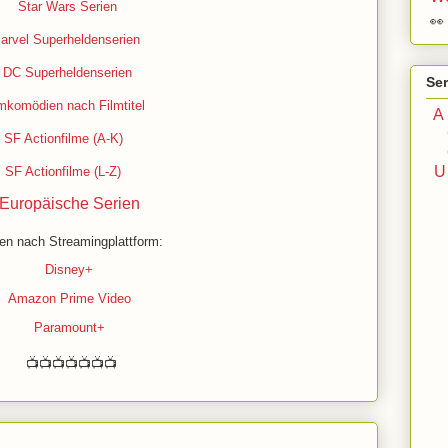
Star Wars Serien

arvel Superheldenserien
DC
Superheldenserien
Ser
mkomödien nach Filmtitel
A
SF Actionfilme (A-K)
SF Actionfilme (L-Z)
Europäische Serien
en nach Streamingplattform:
Disney+
Amazon Prime Video
Paramount+
📺📺📺📺📺📺📺