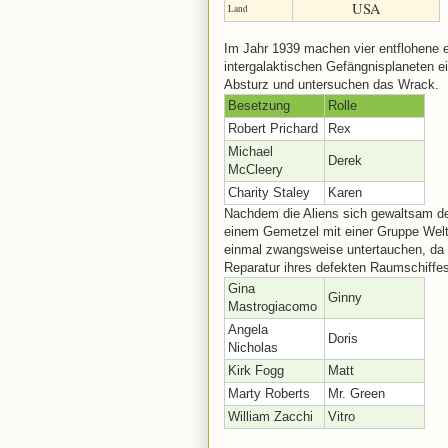
USA
Land
Im Jahr 1939 machen vier entflohene e
intergalaktischen Gefängnisplaneten 
Absturz und untersuchen das Wrack.
Besetzung
Rolle
Robert Prichard
Rex
Michael
Derek
McCleery
Charity Staley
Karen
Nachdem die Aliens sich gewaltsam d
einem Gemetzel mit einer Gruppe Wel
einmal zwangsweise untertauchen, da si
Reparatur ihres defekten Raumschiffes
Gina
Ginny
Mastrogiacomo
Angela
Doris
Nicholas
Kirk Fogg
Matt
Marty Roberts
Mr. Green
William Zacchi
Vitro