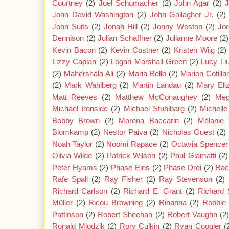
Courtney
(2)
Joel Schumacher
(2)
John Agar
(2)
J
John David Washington
(2)
John Gallagher Jr.
(2)
John Suits
(2)
Jonah Hill
(2)
Jonny Weston
(2)
Jor
Dennison
(2)
Julian Schaffner
(2)
Julianne Moore
(2)
Kevin Bacon
(2)
Kevin Costner
(2)
Kristen Wiig
(2)
Lizzy Caplan
(2)
Logan Marshall-Green
(2)
Lucy Li
(2)
Mahershala Ali
(2)
Maria Bello
(2)
Marion Cotilla
(2)
Mark Wahlberg
(2)
Martin Landau
(2)
Mary Eli
Matt Reeves
(2)
Matthew McConaughey
(2)
Meg
Michael Ironside
(2)
Michael Stuhlbarg
(2)
Michell
Bobby Brown
(2)
Morena Baccarin
(2)
Mélanie 
Blomkamp
(2)
Nestor Paiva
(2)
Nicholas Guest
(2)
Noah Taylor
(2)
Noomi Rapace
(2)
Octavia Spencer
Olivia Wilde
(2)
Patrick Wilson
(2)
Paul Giamatti
(2)
Peter Hyams
(2)
Phase Eins
(2)
Phase Drei
(2)
Rac
Rafe Spall
(2)
Ray Fisher
(2)
Ray Stevenson
(2)
Richard Carlson
(2)
Richard E. Grant
(2)
Richard 
Müller
(2)
Ricou Browning
(2)
Rihanna
(2)
Robbie 
Pattinson
(2)
Robert Sheehan
(2)
Robert Vaughn
(2
Ronald Mlodzik
(2)
Rory Culkin
(2)
Ryan Coogler
(