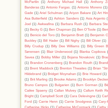
McPartlin
(1)
Anthony Michael Hall
(1)
Anthony Z
Banderas
(1)
Antonio Fargas.
(1)
Antonio Moreno
(1)
Gade
(1)
Ariel Schulman
(1)
Ariyon Bakare
(1)
Art Hi
Asa Butterfield
(1)
Ashton Sanders
(1)
Asia Argento
Joel
(1)
Awkwafina
(1)
Barbara Rush
(1)
Barbara Ste
(1)
Becky G
(1)
Ben Chapman
(1)
Ben O'Toole
(1)
Ben
(1)
Benicio del Toro
(1)
Benjamin Bratt
(1)
Benjamin C
Buckley
(1)
Bill Hader
(1)
Bill Nighy
(1)
Bill Oliver
(1)
Billy Crudup
(1)
Billy Dee Williams
(1)
Billy Green 
Sørensen
(1)
Blair Underwood
(1)
Blanka Copikova
Savea
(1)
Bobby Miller
(1)
Bojana Novakovic
(1)
Bra
(1)
Brandon Cronenberg
(1)
Brandon Routh
(1)
Bran
(1)
Brent Maddock
(1)
Brenton Thwaites
(1)
Brian "St
Hildebrand
(1)
Bridget Moynahan
(1)
Brie Howard
(1)
(1)
Brit Marling
(1)
Brooke Adams
(1)
Brooklyn Decke
Bruno Campos
(1)
Bulgarien
(1)
Burn Gorman
(1)
Bé
Cailee Spaeny
(1)
Callan Mulvey
(1)
Callum Keith R
Bright
(1)
Campbell Scott
(1)
Cara Delevingne
(1)
Carl
Ford
(1)
Carrie Henn
(1)
Carrie Snodgress
(1)
Cary-
Catherine Hicks
(1)
Catherine McCormack
(1)
Cathy