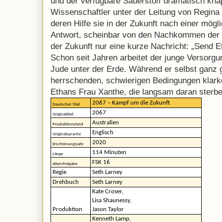
und der verfügbare Sauerstoff dramatisch kn
Wissenschaftler unter der Leitung von Regina
deren Hilfe sie in der Zukunft nach einer mög
Antwort, scheinbar von den Nachkommen der M
der Zukunft nur eine kurze Nachricht: „Send 
Schon seit Jahren arbeitet der junge Versorg
Jude unter der Erde. Während er selbst ganz g
herrschenden, schwierigen Bedingungen klark
Ethans Frau Xanthe, die langsam daran sterbe
2067 – Kampf um die Zukunft
Deutscher Titel
2067
Originaltitel
Australien
Produktionsland
Englisch
Originalsprache
2020
Erscheinungsjahr
114 Minuten
Länge
FSK 16
Altersfreigabe
Regie
Seth Larney
Drehbuch
Seth Larney
Kate Croser,
Lisa Shaunessy,
Produktion
Jason Taylor
Kenneth Lamp,