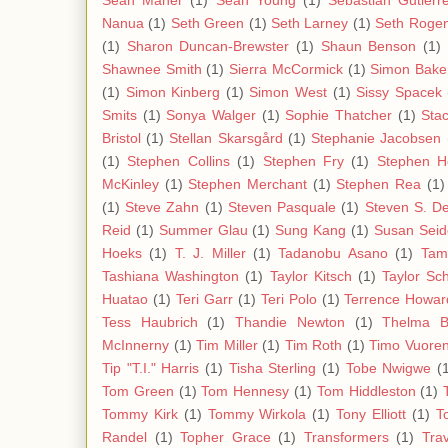
Sean Maher
(1)
Sean Young
(1)
Sebastian Gutierr
Nanua
(1)
Seth Green
(1)
Seth Larney
(1)
Seth Roge
(1)
Sharon Duncan-Brewster
(1)
Shaun Benson
(1)
Shawnee Smith
(1)
Sierra McCormick
(1)
Simon Bake
(1)
Simon Kinberg
(1)
Simon West
(1)
Sissy Spacek
Smits
(1)
Sonya Walger
(1)
Sophie Thatcher
(1)
Stac
Bristol
(1)
Stellan Skarsgård
(1)
Stephanie Jacobsen
(1)
Stephen Collins
(1)
Stephen Fry
(1)
Stephen H
McKinley
(1)
Stephen Merchant
(1)
Stephen Rea
(1)
(1)
Steve Zahn
(1)
Steven Pasquale
(1)
Steven S. D
Reid
(1)
Summer Glau
(1)
Sung Kang
(1)
Susan Sei
Hoeks
(1)
T. J. Miller
(1)
Tadanobu Asano
(1)
Tam
Tashiana Washington
(1)
Taylor Kitsch
(1)
Taylor Sch
Huatao
(1)
Teri Garr
(1)
Teri Polo
(1)
Terrence Howar
Tess Haubrich
(1)
Thandie Newton
(1)
Thelma 
McInnerny
(1)
Tim Miller
(1)
Tim Roth
(1)
Timo Vuoren
Tip "T.I." Harris
(1)
Tisha Sterling
(1)
Tobe Nwigwe
(
Tom Green
(1)
Tom Hennesy
(1)
Tom Hiddleston
(1)
Tommy Kirk
(1)
Tommy Wirkola
(1)
Tony Elliott
(1)
T
Randel
(1)
Topher Grace
(1)
Transformers
(1)
Tra