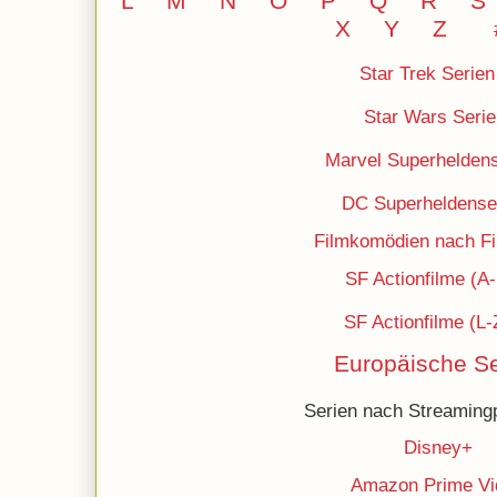
L
M
N
O
P Q
R
S
X Y
Z
Star Trek Serien
Star Wars Serie
Marvel Superheldens
DC
Superheldense
Filmkomödien nach Fil
SF Actionfilme (A
SF Actionfilme (L-
Europäische Se
Serien nach Streamingp
Disney+
Amazon Prime Vi