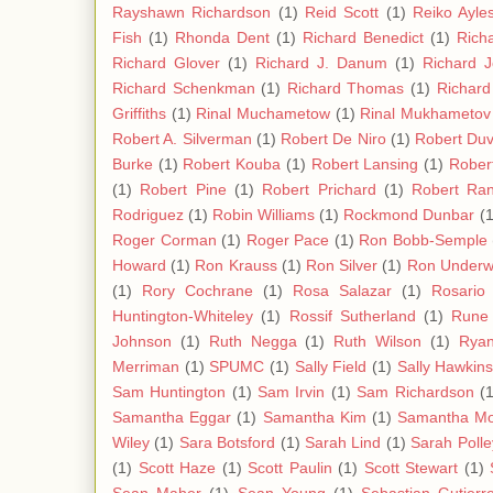
Rayshawn Richardson
(1)
Reid Scott
(1)
Reiko Ayle
Fish
(1)
Rhonda Dent
(1)
Richard Benedict
(1)
Rich
Richard Glover
(1)
Richard J. Danum
(1)
Richard 
Richard Schenkman
(1)
Richard Thomas
(1)
Richard
Griffiths
(1)
Rinal Muchametow
(1)
Rinal Mukhametov
Robert A. Silverman
(1)
Robert De Niro
(1)
Robert Duv
Burke
(1)
Robert Kouba
(1)
Robert Lansing
(1)
Rober
(1)
Robert Pine
(1)
Robert Prichard
(1)
Robert Ra
Rodriguez
(1)
Robin Williams
(1)
Rockmond Dunbar
(1
Roger Corman
(1)
Roger Pace
(1)
Ron Bobb-Semple
Howard
(1)
Ron Krauss
(1)
Ron Silver
(1)
Ron Under
(1)
Rory Cochrane
(1)
Rosa Salazar
(1)
Rosario
Huntington-Whiteley
(1)
Rossif Sutherland
(1)
Rune
Johnson
(1)
Ruth Negga
(1)
Ruth Wilson
(1)
Ryan
Merriman
(1)
SPUMC
(1)
Sally Field
(1)
Sally Hawkin
Sam Huntington
(1)
Sam Irvin
(1)
Sam Richardson
(1
Samantha Eggar
(1)
Samantha Kim
(1)
Samantha Mo
Wiley
(1)
Sara Botsford
(1)
Sarah Lind
(1)
Sarah Polle
(1)
Scott Haze
(1)
Scott Paulin
(1)
Scott Stewart
(1)