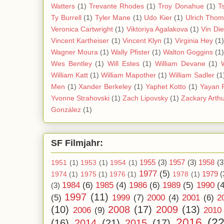
Watters
(1)
Trevante Rhodes
(1)
Troy Donahue
(1)
T
Ty Burrell
(1)
Tyler Mane
(1)
Udo Kier
(1)
Ulrich Tho
Veronica Cartwright
(1)
Viktoriya Agalakova
(1)
Vin Di
Vincent Kartheiser
(1)
Vincent Klyn
(1)
Virginia Hey
(1
Wagner Moura
(1)
Wally Pfister
(1)
Walton Goggins
(1
Wes Bentley
(1)
Will Estes
(1)
William Devane
(1)
William Katt
(1)
William Mapother
(1)
William Sadler
(1
Men
(1)
Xander Berkeley
(1)
Yaphet Kotto
(1)
Yayan 
Yvonne Strahovski
(1)
Zach Lipovsky
(1)
Zackary Arth
González
(1)
SF Filmjahr:
1955
(3)
1957
(3)
1958
(3
1951
(1)
1953
(1)
1954
(1)
1977
(5)
1979
(
1974
(1)
1975
(1)
1976
(1)
1978
(1)
1984
(6)
1985
(4)
1986
(6)
1989
(5)
1990
(4
(3)
1997
(11)
(5)
1999
(7)
2000
(4)
2001
(6)
2
(10)
2008
(17)
2009
(13)
2006
(9)
2010
2016
(22
(16)
2014
(21)
2015
(17)