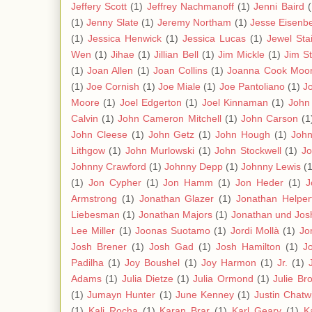
Jeffery Scott
(1)
Jeffrey Nachmanoff
(1)
Jenni Baird
(
(1)
Jenny Slate
(1)
Jeremy Northam
(1)
Jesse Eisenb
(1)
Jessica Henwick
(1)
Jessica Lucas
(1)
Jewel Stai
Wen
(1)
Jihae
(1)
Jillian Bell
(1)
Jim Mickle
(1)
Jim S
(1)
Joan Allen
(1)
Joan Collins
(1)
Joanna Cook Moo
(1)
Joe Cornish
(1)
Joe Miale
(1)
Joe Pantoliano
(1)
J
Moore
(1)
Joel Edgerton
(1)
Joel Kinnaman
(1)
John
Calvin
(1)
John Cameron Mitchell
(1)
John Carson
(1
John Cleese
(1)
John Getz
(1)
John Hough
(1)
Joh
Lithgow
(1)
John Murlowski
(1)
John Stockwell
(1)
Jo
Johnny Crawford
(1)
Johnny Depp
(1)
Johnny Lewis
(1
(1)
Jon Cypher
(1)
Jon Hamm
(1)
Jon Heder
(1)
J
Armstrong
(1)
Jonathan Glazer
(1)
Jonathan Helper
Liebesman
(1)
Jonathan Majors
(1)
Jonathan und Jos
Lee Miller
(1)
Joonas Suotamo
(1)
Jordi Mollà
(1)
Jo
Josh Brener
(1)
Josh Gad
(1)
Josh Hamilton
(1)
J
Padilha
(1)
Joy Boushel
(1)
Joy Harmon
(1)
Jr.
(1)
Adams
(1)
Julia Dietze
(1)
Julia Ormond
(1)
Julie Br
(1)
Jumayn Hunter
(1)
June Kenney
(1)
Justin Chatw
(1)
Kali Rocha
(1)
Karan Brar
(1)
Karl Geary
(1)
K