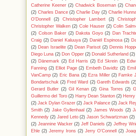
Catherine Keener
(2)
Chadwick Boseman
(2)
Chan
(2)
Charles Dance
(2)
Charlie Day
(2)
Charlie Hun
O'Donnell
(2)
Christopher Lambert
(2)
Christop
Christopher Walken
(2)
Cole Hauser
(2)
Colin Salm
(2)
Colson Baker
(2)
Dakota Goyo
(2)
Dan Tracht
Craig
(2)
Daniel Kaluuya
(2)
Daniél Espinosa
(2)
Da
(2)
Dean Israelite
(2)
Dean Parisot
(2)
Dennis Hopp
Diego Luna
(2)
Don Opper
(2)
Donald Sutherland
(2)
(2)
Dänemark
(2)
Ed Harris
(2)
Ed Skrein
(2)
Edw
Fanning
(2)
Elliot Page
(2)
Embeth Davidtz
(2)
Emil
VanCamp
(2)
Eric Bana
(2)
Ezra Miller
(2)
Famke 
Bondartschuk
(2)
Fred Ward
(2)
Gareth Edwards
(2
Gerard Butler
(2)
Gil Kenan
(2)
Gina Torres
(2)
G
Guillermo del Toro
(2)
Harry Dean Stanton
(2)
Henry 
(2)
Jack Dylan Grazer
(2)
Jack Palance
(2)
Jack Re
Smith
(2)
Jake Gyllenhaal
(2)
James Woods
(2)
J
Kennedy
(2)
Jared Leto
(2)
Jason Schwartzman
(2)
(2)
Jeannine Wacker
(2)
Jeff Daniels
(2)
Jeffrey Wri
Ehle
(2)
Jeremy Irons
(2)
Jerry O'Connell
(2)
Joaq