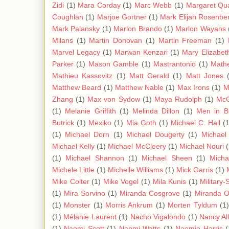
Zidi
(1)
Mara Corday
(1)
Marc Webb
(1)
Margaret Qua
Coughlan
(1)
Marjoe Gortner
(1)
Mark Elijah Rosenbe
Mark Palansky
(1)
Marlon Brando
(1)
Marlon Wayans
Milans
(1)
Martin Donovan
(1)
Martin Freeman
(1)
Marvel Legacy
(1)
Marwan Kenzari
(1)
Mary Elizabet
Parker
(1)
Mason Gamble
(1)
Mastrantonio
(1)
Mathe
Mathieu Kassovitz
(1)
Matt Gerald
(1)
Matt Jones
Matthew Beard
(1)
Matthew Nable
(1)
Max Irons
(1)
M
Zhang
(1)
Max von Sydow
(1)
Maya Rudolph
(1)
Mc
(1)
Melanie Griffith
(1)
Melinda Dillon
(1)
Men in B
Butrick
(1)
Mexiko
(1)
Mia Goth
(1)
Michael C. Hall
(
(1)
Michael Dorn
(1)
Michael Dougerty
(1)
Michael 
Michael Kelly
(1)
Michael McCleery
(1)
Michael Nouri
(1)
Michael Shannon
(1)
Michael Sheen
(1)
Micha
Michele Little
(1)
Michelle Williams
(1)
Mick Garris
(1)
Mike Colter
(1)
Mike Vogel
(1)
Mila Kunis
(1)
Military-
(1)
Mira Sorvino
(1)
Miranda Cosgrove
(1)
Miranda O
(1)
Monster
(1)
Morris Ankrum
(1)
Morten Tyldum
(1)
(1)
Mélanie Laurent
(1)
Nacho Vigalondo
(1)
Nancy Al
(1)
Naomi Scott
(1)
Naomi Watts
(1)
Naomie Harris
(