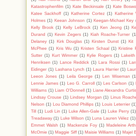
Katastrophenfilm
(1)
Kate Beckinsale
(1)
Kate Boswo
Katee Sackhoff
(1)
Katherine Cortez
(1)
Katherine 
Holmes
(1)
Keean Johnson
(1)
Keegan-Michael Key
Kelly Brook
(1)
Kelly LeBrock
(1)
Ken Jeong
(1)
Ke
Durand
(1)
Kevin Zegers
(1)
Kiah Roache-Turner
(1
Delaney
(1)
Kirk Douglas
(1)
Kirsten Dunst
(1)
Kit
McPhee
(1)
Kris Wu
(1)
Kristen Schaal
(1)
Kristine
Sutter
(1)
Kurt Wimmer
(1)
Kylie Rogers
(1)
Lakeith
Henriksen
(1)
Lance Reddick
(1)
Lara Rossi
(1)
Lar
Eidinger
(1)
Lashana Lynch
(1)
Laura Harrier
(1)
Laur
Leeon Jones
(1)
Leila George
(1)
Len Wiseman
(1
Lennie James
(1)
Leo G. Carroll
(1)
Les Carlson
(1)
Williams
(1)
Liam O'Donnell
(1)
Liane Alexandra Curti
Lindsay Crouse
(1)
Lindsey Morgan
(1)
Linus Roach
Nelson
(1)
Lou Diamond Phillips
(1)
Louis Leterrier
(1
Till
(1)
Ludi Lin
(1)
Luke Allen-Gale
(1)
Luke Perry
(1)
Treadaway
(1)
Luke Wilson
(1)
Luna Lauren Vélez
(1)
Emmet Walsh
(1)
Mackenzie Foy
(1)
Madeleine Arth
McOmie
(1)
Maggie Siff
(1)
Maisie Williams
(1)
Majel B