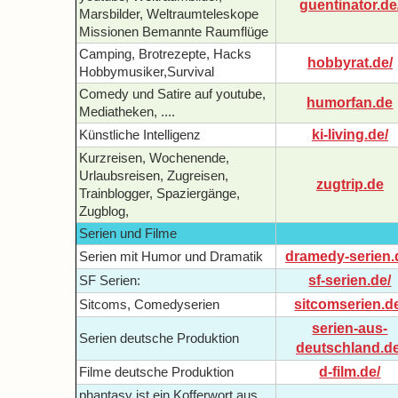
guentinator.de
Marsbilder, Weltraumteleskope
Missionen Bemannte Raumflüge
Camping, Brotrezepte, Hacks
hobbyrat.de/
Hobbymusiker,Survival
Comedy und Satire auf youtube,
humorfan.de
Mediatheken, ....
ki-living.de/
Künstliche Intelligenz
Kurzreisen, Wochenende,
Urlaubsreisen, Zugreisen,
zugtrip.de
Trainblogger, Spaziergänge,
Zugblog,
Serien und Filme
dramedy-serien.
Serien mit Humor und Dramatik
sf-serien.de/
SF Serien:
sitcomserien.d
Sitcoms, Comedyserien
serien-aus-
Serien deutsche Produktion
deutschland.de
d-film.de/
Filme deutsche Produktion
phantasy ist ein Kofferwort aus