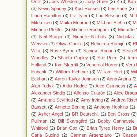
Ortiz
(3)
Joss Whedon
(3)
Judy Greer
(3)
K
(3)
Kan
(3)
Kevin Spacey
(3)
Kurt Russell
(3)
Lee Pace
(3)
Linda Hamilton
(3)
Liv Tyler
(3)
Luc Besson
(3)
M. 
Mikkelsen
(3)
Maika Monroe
(3)
Michael Biehn
(3)
M
Michelle Pfeiffer
(3)
Michelle Rodriguez
(3)
Michelle
(3)
Neil Burger
(3)
Nichelle Nichols
(3)
Nicholas 
Weisser
(3)
Olivia Cooke
(3)
Rebecca Romijn
(3)
R
Wise
(3)
Rose Byrne
(3)
Saoirse Ronan
(3)
Sean 
Woodley
(3)
Sharlto Copley
(3)
Sue Price
(3)
Term
Holland
(3)
Tom Skerritt
(3)
Venereal Horror
(3)
Vera 
Eubank
(3)
William Fichtner
(3)
William Hurt
(3)
Wi
Eckhart
(2)
Aaron Taylor-Johnson
(2)
Adria Arjona
(2
Alan Tudyk
(2)
Aldis Hodge
(2)
Alec Guinness
(2)
A
Alexander Siddig
(2)
Alfonso Cuarón
(2)
Alice Brag
(2)
Amanda Seyfried
(2)
Amy Irving
(2)
Andrea Rise
Bassett
(2)
Annette Bening
(2)
Anthony Hopkins
(2)
(2)
Asher Angel
(2)
BR Deutschl.
(2)
Ben Cross
(2)
Pullman
(2)
Bill Skarsgård
(2)
Bobby Cannavale
Whitford
(2)
Brian Cox
(2)
Brian Tyree Henry
(2)
B
Carla Gugino
(2)
Carmen Argenziano
(2)
Caspe