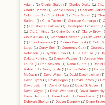
Adams
(1)
Charity Staley
(1)
Charles Drake
(1)
Char
Charlie Heaton
(1)
Charlie Sheen
(1)
Charlotte Gains
Columbus
(1)
Chris Elliott
(1)
Chris Gorak
(1)
Chri
Sullivan
(1)
Chris Tucker
(1)
Christian Camargo
(1)
C
(1)
Christopher Caldwell
(1)
Christopher Eccleston
(1)
(1)
Ciarán Hinds
(1)
Claire Denis
(1)
Clancy Brown
Claudia Black
(1)
Cleopatra Coleman
(1)
Cliff Curtis
(
(1)
Colin Lawrence
(1)
Colleen Dewhurst
(1)
Colm M
Large
(1)
Corey Stoll
(1)
Courteney Cox
(1)
Courtney
Robinson
(1)
Cynthia Erivo
(1)
D. J. Caruso
(1)
Da
Dakota Fanning
(1)
Damon Wayans
(1)
Damson Idris
Lauria
(1)
Dan Stevens
(1)
Danai Gurira
(1)
Daniel 
Raboldt
(1)
Danny Boyle
(1)
Danny DeVito
(1)
Danny 
McGavin
(1)
Dave Wilson
(1)
David Dastmalchian
(1)
David Gyasi
(1)
David Hogan
(1)
David James
(1)
Da
David Leitch
(1)
David O’Hara
(1)
David S. Goyer
(1)
David Wayne
(1)
David Wenham
(1)
David Yarovesky
Dayle Haddon
(1)
Dean Devlin
(1)
Dean Parkin
(1)
D
Deborah Shelton
(1)
Declan Donnelly
(1)
Diane Kruge