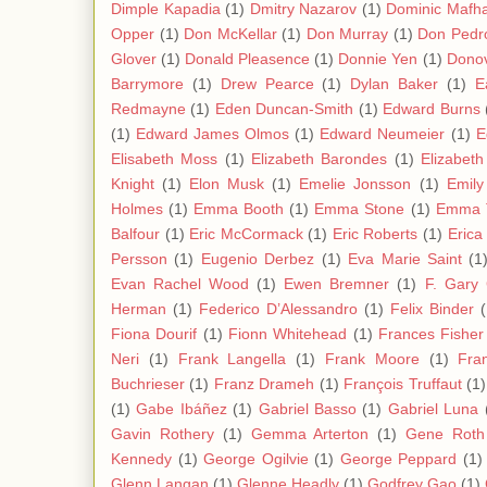
Dimple Kapadia
(1)
Dmitry Nazarov
(1)
Dominic Mafh
Opper
(1)
Don McKellar
(1)
Don Murray
(1)
Don Pedro
Glover
(1)
Donald Pleasence
(1)
Donnie Yen
(1)
Donov
Barrymore
(1)
Drew Pearce
(1)
Dylan Baker
(1)
E
Redmayne
(1)
Eden Duncan-Smith
(1)
Edward Burns
(1)
Edward James Olmos
(1)
Edward Neumeier
(1)
E
Elisabeth Moss
(1)
Elizabeth Barondes
(1)
Elizabet
Knight
(1)
Elon Musk
(1)
Emelie Jonsson
(1)
Emil
Holmes
(1)
Emma Booth
(1)
Emma Stone
(1)
Emma 
Balfour
(1)
Eric McCormack
(1)
Eric Roberts
(1)
Erica
Persson
(1)
Eugenio Derbez
(1)
Eva Marie Saint
(1
Evan Rachel Wood
(1)
Ewen Bremner
(1)
F. Gary
Herman
(1)
Federico D’Alessandro
(1)
Felix Binder
(
Fiona Dourif
(1)
Fionn Whitehead
(1)
Frances Fisher
Neri
(1)
Frank Langella
(1)
Frank Moore
(1)
Fra
Buchrieser
(1)
Franz Drameh
(1)
François Truffaut
(1)
(1)
Gabe Ibáñez
(1)
Gabriel Basso
(1)
Gabriel Luna
Gavin Rothery
(1)
Gemma Arterton
(1)
Gene Roth
Kennedy
(1)
George Ogilvie
(1)
George Peppard
(1)
Glenn Langan
(1)
Glenne Headly
(1)
Godfrey Gao
(1)