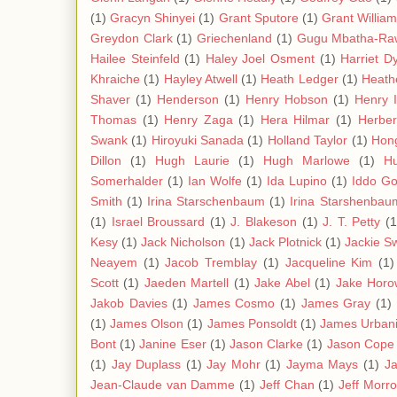
(1)
Gracyn Shinyei
(1)
Grant Sputore
(1)
Grant Willia
Greydon Clark
(1)
Griechenland
(1)
Gugu Mbatha-Ra
Hailee Steinfeld
(1)
Haley Joel Osment
(1)
Harriet D
Khraiche
(1)
Hayley Atwell
(1)
Heath Ledger
(1)
Heath
Shaver
(1)
Henderson
(1)
Henry Hobson
(1)
Henry 
Thomas
(1)
Henry Zaga
(1)
Hera Hilmar
(1)
Herbe
Swank
(1)
Hiroyuki Sanada
(1)
Holland Taylor
(1)
Hon
Dillon
(1)
Hugh Laurie
(1)
Hugh Marlowe
(1)
Hu
Somerhalder
(1)
Ian Wolfe
(1)
Ida Lupino
(1)
Iddo Go
Smith
(1)
Irina Starschenbaum
(1)
Irina Starshenbau
(1)
Israel Broussard
(1)
J. Blakeson
(1)
J. T. Petty
(1
Kesy
(1)
Jack Nicholson
(1)
Jack Plotnick
(1)
Jackie S
Neayem
(1)
Jacob Tremblay
(1)
Jacqueline Kim
(1)
Scott
(1)
Jaeden Martell
(1)
Jake Abel
(1)
Jake Horo
Jakob Davies
(1)
James Cosmo
(1)
James Gray
(1)
(1)
James Olson
(1)
James Ponsoldt
(1)
James Urban
Bont
(1)
Janine Eser
(1)
Jason Clarke
(1)
Jason Cope
(1)
Jay Duplass
(1)
Jay Mohr
(1)
Jayma Mays
(1)
J
Jean-Claude van Damme
(1)
Jeff Chan
(1)
Jeff Morr