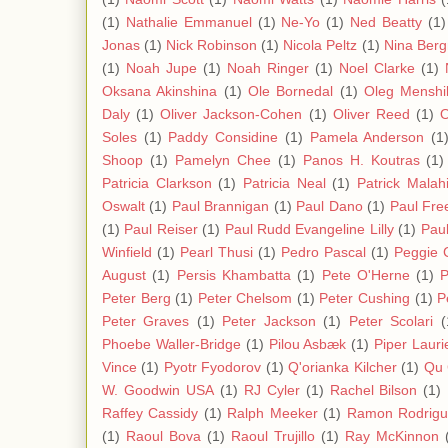
(1)
Nathalie Emmanuel
(1)
Ne-Yo
(1)
Ned Beatty
(1)
Jonas
(1)
Nick Robinson
(1)
Nicola Peltz
(1)
Nina Ber
(1)
Noah Jupe
(1)
Noah Ringer
(1)
Noel Clarke
(1)
Oksana Akinshina
(1)
Ole Bornedal
(1)
Oleg Menshi
Daly
(1)
Oliver Jackson-Cohen
(1)
Oliver Reed
(1)
O
Soles
(1)
Paddy Considine
(1)
Pamela Anderson
(1
Shoop
(1)
Pamelyn Chee
(1)
Panos H. Koutras
(1)
Patricia Clarkson
(1)
Patricia Neal
(1)
Patrick Malah
Oswalt
(1)
Paul Brannigan
(1)
Paul Dano
(1)
Paul Fre
(1)
Paul Reiser
(1)
Paul Rudd Evangeline Lilly
(1)
Paul
Winfield
(1)
Pearl Thusi
(1)
Pedro Pascal
(1)
Peggie 
August
(1)
Persis Khambatta
(1)
Pete O'Herne
(1)
P
Peter Berg
(1)
Peter Chelsom
(1)
Peter Cushing
(1)
P
Peter Graves
(1)
Peter Jackson
(1)
Peter Scolari
(
Phoebe Waller-Bridge
(1)
Pilou Asbæk
(1)
Piper Lauri
Vince
(1)
Pyotr Fyodorov
(1)
Q'orianka Kilcher
(1)
Qu 
W. Goodwin USA
(1)
RJ Cyler
(1)
Rachel Bilson
(1)
Raffey Cassidy
(1)
Ralph Meeker
(1)
Ramon Rodrigu
(1)
Raoul Bova
(1)
Raoul Trujillo
(1)
Ray McKinnon