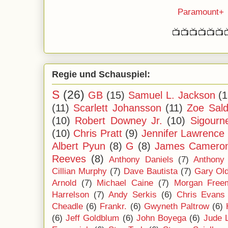
Paramount+
📺📺📺📺📺📺
Regie und Schauspiel:
S
(26)
GB
(15)
Samuel L. Jackson
(1
(11)
Scarlett Johansson
(11)
Zoe Sal
(10)
Robert Downey Jr.
(10)
Sigourn
(10)
Chris Pratt
(9)
Jennifer Lawrence
Albert Pyun
(8)
G
(8)
James Camero
Reeves
(8)
Anthony Daniels
(7)
Anthony
Cillian Murphy
(7)
Dave Bautista
(7)
Gary Ol
Arnold
(7)
Michael Caine
(7)
Morgan Free
Harrelson
(7)
Andy Serkis
(6)
Chris Evans
Cheadle
(6)
Frankr.
(6)
Gwyneth Paltrow
(6)
(6)
Jeff Goldblum
(6)
John Boyega
(6)
Jude 