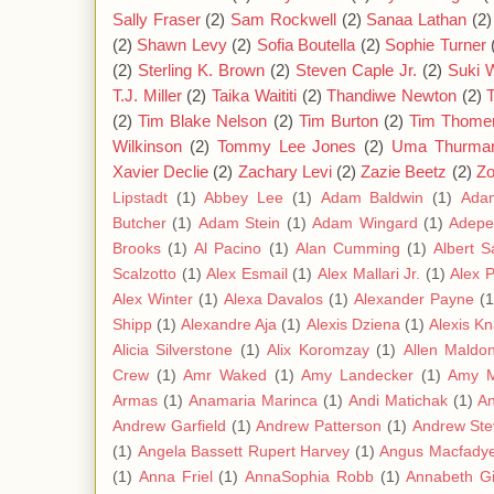
Sally Fraser
(2)
Sam Rockwell
(2)
Sanaa Lathan
(2)
(2)
Shawn Levy
(2)
Sofia Boutella
(2)
Sophie Turner
(2)
Sterling K. Brown
(2)
Steven Caple Jr.
(2)
Suki 
T.J. Miller
(2)
Taika Waititi
(2)
Thandiwe Newton
(2)
(2)
Tim Blake Nelson
(2)
Tim Burton
(2)
Tim Thome
Wilkinson
(2)
Tommy Lee Jones
(2)
Uma Thurma
Xavier Declie
(2)
Zachary Levi
(2)
Zazie Beetz
(2)
Zo
Lipstadt
(1)
Abbey Lee
(1)
Adam Baldwin
(1)
Ada
Butcher
(1)
Adam Stein
(1)
Adam Wingard
(1)
Adepe
Brooks
(1)
Al Pacino
(1)
Alan Cumming
(1)
Albert S
Scalzotto
(1)
Alex Esmail
(1)
Alex Mallari Jr.
(1)
Alex 
Alex Winter
(1)
Alexa Davalos
(1)
Alexander Payne
(1
Shipp
(1)
Alexandre Aja
(1)
Alexis Dziena
(1)
Alexis K
Alicia Silverstone
(1)
Alix Koromzay
(1)
Allen Maldo
Crew
(1)
Amr Waked
(1)
Amy Landecker
(1)
Amy 
Armas
(1)
Anamaria Marinca
(1)
Andi Matichak
(1)
A
Andrew Garfield
(1)
Andrew Patterson
(1)
Andrew Ste
(1)
Angela Bassett Rupert Harvey
(1)
Angus Macfady
(1)
Anna Friel
(1)
AnnaSophia Robb
(1)
Annabeth G