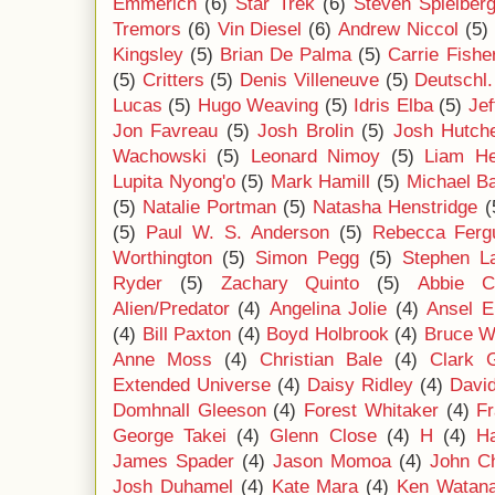
Emmerich
(6)
Star Trek
(6)
Steven Spielber
Tremors
(6)
Vin Diesel
(6)
Andrew Niccol
(5)
Kingsley
(5)
Brian De Palma
(5)
Carrie Fishe
(5)
Critters
(5)
Denis Villeneuve
(5)
Deutschl.
Lucas
(5)
Hugo Weaving
(5)
Idris Elba
(5)
Jef
Jon Favreau
(5)
Josh Brolin
(5)
Josh Hutch
Wachowski
(5)
Leonard Nimoy
(5)
Liam H
Lupita Nyong'o
(5)
Mark Hamill
(5)
Michael B
(5)
Natalie Portman
(5)
Natasha Henstridge
(
(5)
Paul W. S. Anderson
(5)
Rebecca Ferg
Worthington
(5)
Simon Pegg
(5)
Stephen L
Ryder
(5)
Zachary Quinto
(5)
Abbie C
Alien/Predator
(4)
Angelina Jolie
(4)
Ansel E
(4)
Bill Paxton
(4)
Boyd Holbrook
(4)
Bruce Wi
Anne Moss
(4)
Christian Bale
(4)
Clark 
Extended Universe
(4)
Daisy Ridley
(4)
Davi
Domhnall Gleeson
(4)
Forest Whitaker
(4)
F
George Takei
(4)
Glenn Close
(4)
H
(4)
Ha
James Spader
(4)
Jason Momoa
(4)
John C
Josh Duhamel
(4)
Kate Mara
(4)
Ken Watan