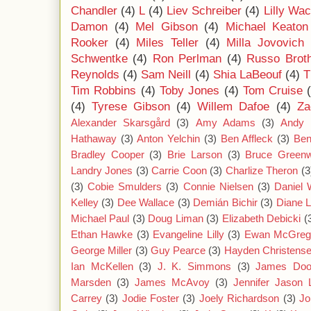
Chandler
(4)
L
(4)
Liev Schreiber
(4)
Lilly Wa
Damon
(4)
Mel Gibson
(4)
Michael Keaton
Rooker
(4)
Miles Teller
(4)
Milla Jovovich
Schwentke
(4)
Ron Perlman
(4)
Russo Brot
Reynolds
(4)
Sam Neill
(4)
Shia LaBeouf
(4)
T
Tim Robbins
(4)
Toby Jones
(4)
Tom Cruise
(4)
Tyrese Gibson
(4)
Willem Dafoe
(4)
Za
Alexander Skarsgård
(3)
Amy Adams
(3)
Andy 
Hathaway
(3)
Anton Yelchin
(3)
Ben Affleck
(3)
Ben
Bradley Cooper
(3)
Brie Larson
(3)
Bruce Green
Landry Jones
(3)
Carrie Coon
(3)
Charlize Theron
(3
(3)
Cobie Smulders
(3)
Connie Nielsen
(3)
Daniel
Kelley
(3)
Dee Wallace
(3)
Demián Bichir
(3)
Diane 
Michael Paul
(3)
Doug Liman
(3)
Elizabeth Debicki
(
Ethan Hawke
(3)
Evangeline Lilly
(3)
Ewan McGreg
George Miller
(3)
Guy Pearce
(3)
Hayden Christens
Ian McKellen
(3)
J. K. Simmons
(3)
James Doo
Marsden
(3)
James McAvoy
(3)
Jennifer Jason 
Carrey
(3)
Jodie Foster
(3)
Joely Richardson
(3)
Jo