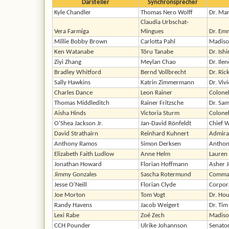
Darsteller
Synchronsprecher
Kyle Chandler
Thomas Nero Wolff
Dr. Mar
Claudia Urbschat-
Vera Farmiga
Mingues
Dr. Emm
Millie Bobby Brown
Carlotta Pahl
Madiso
Ken Watanabe
Tōru Tanabe
Dr. Ish
Ziyi Zhang
Meylan Chao
Dr. Ile
Bradley Whitford
Bernd Vollbrecht
Dr. Ric
Sally Hawkins
Katrin Zimmermann
Dr. Vi
Charles Dance
Leon Rainer
Colone
Thomas Middleditch
Rainer Fritzsche
Dr. Sa
Aisha Hinds
Victoria Sturm
Colonel
O'Shea Jackson Jr.
Jan-David Rönfeldt
Chief W
David Strathairn
Reinhard Kuhnert
Admiral
Anthony Ramos
Simon Derksen
Anthon
Elizabeth Faith Ludlow
Anne Helm
Lauren 
Jonathan Howard
Florian Hoffmann
Asher 
Jimmy Gonzales
Sascha Rotermund
Comma
Jesse O'Neill
Florian Clyde
Corpor
Joe Morton
Tom Vogt
Dr. Ho
Randy Havens
Jacob Weigert
Dr. Tim
Lexi Rabe
Zoé Zech
Madison
CCH Pounder
Ulrike Johannson
Senator