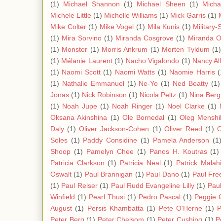
(1)
Michael Shannon
(1)
Michael Sheen
(1)
Micha
Michele Little
(1)
Michelle Williams
(1)
Mick Garris
(1)
Mike Colter
(1)
Mike Vogel
(1)
Mila Kunis
(1)
Military-
(1)
Mira Sorvino
(1)
Miranda Cosgrove
(1)
Miranda O
(1)
Monster
(1)
Morris Ankrum
(1)
Morten Tyldum
(1)
(1)
Mélanie Laurent
(1)
Nacho Vigalondo
(1)
Nancy Al
(1)
Naomi Scott
(1)
Naomi Watts
(1)
Naomie Harris
(
(1)
Nathalie Emmanuel
(1)
Ne-Yo
(1)
Ned Beatty
(1)
Jonas
(1)
Nick Robinson
(1)
Nicola Peltz
(1)
Nina Ber
(1)
Noah Jupe
(1)
Noah Ringer
(1)
Noel Clarke
(1)
Oksana Akinshina
(1)
Ole Bornedal
(1)
Oleg Menshi
Daly
(1)
Oliver Jackson-Cohen
(1)
Oliver Reed
(1)
O
Soles
(1)
Paddy Considine
(1)
Pamela Anderson
(1
Shoop
(1)
Pamelyn Chee
(1)
Panos H. Koutras
(1)
Patricia Clarkson
(1)
Patricia Neal
(1)
Patrick Malah
Oswalt
(1)
Paul Brannigan
(1)
Paul Dano
(1)
Paul Fre
(1)
Paul Reiser
(1)
Paul Rudd Evangeline Lilly
(1)
Paul
Winfield
(1)
Pearl Thusi
(1)
Pedro Pascal
(1)
Peggie 
August
(1)
Persis Khambatta
(1)
Pete O'Herne
(1)
P
Peter Berg
(1)
Peter Chelsom
(1)
Peter Cushing
(1)
P