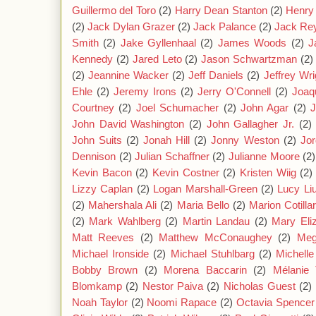
Guillermo del Toro
(2)
Harry Dean Stanton
(2)
Henry 
(2)
Jack Dylan Grazer
(2)
Jack Palance
(2)
Jack Re
Smith
(2)
Jake Gyllenhaal
(2)
James Woods
(2)
J
Kennedy
(2)
Jared Leto
(2)
Jason Schwartzman
(2)
(2)
Jeannine Wacker
(2)
Jeff Daniels
(2)
Jeffrey Wri
Ehle
(2)
Jeremy Irons
(2)
Jerry O'Connell
(2)
Joaq
Courtney
(2)
Joel Schumacher
(2)
John Agar
(2)
J
John David Washington
(2)
John Gallagher Jr.
(2)
John Suits
(2)
Jonah Hill
(2)
Jonny Weston
(2)
Jor
Dennison
(2)
Julian Schaffner
(2)
Julianne Moore
(2)
Kevin Bacon
(2)
Kevin Costner
(2)
Kristen Wiig
(2)
Lizzy Caplan
(2)
Logan Marshall-Green
(2)
Lucy Li
(2)
Mahershala Ali
(2)
Maria Bello
(2)
Marion Cotilla
(2)
Mark Wahlberg
(2)
Martin Landau
(2)
Mary Eli
Matt Reeves
(2)
Matthew McConaughey
(2)
Meg
Michael Ironside
(2)
Michael Stuhlbarg
(2)
Michell
Bobby Brown
(2)
Morena Baccarin
(2)
Mélanie 
Blomkamp
(2)
Nestor Paiva
(2)
Nicholas Guest
(2)
Noah Taylor
(2)
Noomi Rapace
(2)
Octavia Spencer