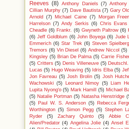
Reeves
(8)
Anthony Daniels
(7)
Anthony
Cillian Murphy
(7)
Dave Bautista
(7)
Gary Ol
Arnold
(7)
Michael Caine
(7)
Morgan Free
Harrelson
(7)
Andy Serkis
(6)
Chris Evans
Cheadle
(6)
Frankr.
(6)
Gwyneth Paltrow
(6)
(6)
Jeff Goldblum
(6)
John Boyega
(6)
Jude 
Emmerich
(6)
Star Trek
(6)
Steven Spielber
Tremors
(6)
Vin Diesel
(6)
Andrew Niccol
(5)
Kingsley
(5)
Brian De Palma
(5)
Carrie Fishe
(5)
Critters
(5)
Denis Villeneuve
(5)
Deutschl.
Lucas
(5)
Hugo Weaving
(5)
Idris Elba
(5)
Jef
Jon Favreau
(5)
Josh Brolin
(5)
Josh Hutch
Wachowski
(5)
Leonard Nimoy
(5)
Liam H
Lupita Nyong'o
(5)
Mark Hamill
(5)
Michael B
(5)
Natalie Portman
(5)
Natasha Henstridge
(
(5)
Paul W. S. Anderson
(5)
Rebecca Ferg
Worthington
(5)
Simon Pegg
(5)
Stephen L
Ryder
(5)
Zachary Quinto
(5)
Abbie C
Alien/Predator
(4)
Angelina Jolie
(4)
Ansel E