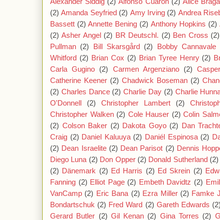
Alexander Siddig
(2)
Alfonso Cuarón
(2)
Alice Brag
(2)
Amanda Seyfried
(2)
Amy Irving
(2)
Andrea Rise
Bassett
(2)
Annette Bening
(2)
Anthony Hopkins
(2)
(2)
Asher Angel
(2)
BR Deutschl.
(2)
Ben Cross
(2)
Pullman
(2)
Bill Skarsgård
(2)
Bobby Cannavale
Whitford
(2)
Brian Cox
(2)
Brian Tyree Henry
(2)
B
Carla Gugino
(2)
Carmen Argenziano
(2)
Caspe
Catherine Keener
(2)
Chadwick Boseman
(2)
Chan
(2)
Charles Dance
(2)
Charlie Day
(2)
Charlie Hun
O'Donnell
(2)
Christopher Lambert
(2)
Christop
Christopher Walken
(2)
Cole Hauser
(2)
Colin Salm
(2)
Colson Baker
(2)
Dakota Goyo
(2)
Dan Tracht
Craig
(2)
Daniel Kaluuya
(2)
Daniél Espinosa
(2)
Da
(2)
Dean Israelite
(2)
Dean Parisot
(2)
Dennis Hopp
Diego Luna
(2)
Don Opper
(2)
Donald Sutherland
(2)
(2)
Dänemark
(2)
Ed Harris
(2)
Ed Skrein
(2)
Edw
Fanning
(2)
Elliot Page
(2)
Embeth Davidtz
(2)
Emil
VanCamp
(2)
Eric Bana
(2)
Ezra Miller
(2)
Famke 
Bondartschuk
(2)
Fred Ward
(2)
Gareth Edwards
(2
Gerard Butler
(2)
Gil Kenan
(2)
Gina Torres
(2)
G