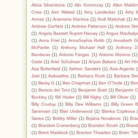
Alicia Silverstone
(1)
Alix Koromzay
(1)
Allen Maldo
Crew
(1)
Amr Waked
(1)
Amy Landecker
(1)
Amy 
Armas
(1)
Anamaria Marinca
(1)
Andi Matichak
(1)
A
Andrew Garfield
(1)
Andrew Patterson
(1)
Andrew Ste
(1)
Angela Bassett Rupert Harvey
(1)
Angus Macfady
(1)
Anna Friel
(1)
AnnaSophia Robb
(1)
Annabeth G
McPartlin
(1)
Anthony Michael Hall
(1)
Anthony Z
Banderas
(1)
Antonio Fargas.
(1)
Antonio Moreno
(1)
Gade
(1)
Ariel Schulman
(1)
Ariyon Bakare
(1)
Art Hi
Asa Butterfield
(1)
Ashton Sanders
(1)
Asia Argento
Joel
(1)
Awkwafina
(1)
Barbara Rush
(1)
Barbara Ste
(1)
Becky G
(1)
Ben Chapman
(1)
Ben O'Toole
(1)
Ben
(1)
Benicio del Toro
(1)
Benjamin Bratt
(1)
Benjamin C
Buckley
(1)
Bill Hader
(1)
Bill Nighy
(1)
Bill Oliver
(1)
Billy Crudup
(1)
Billy Dee Williams
(1)
Billy Green 
Sørensen
(1)
Blair Underwood
(1)
Blanka Copikova
Savea
(1)
Bobby Miller
(1)
Bojana Novakovic
(1)
Bra
(1)
Brandon Cronenberg
(1)
Brandon Routh
(1)
Bran
(1)
Brent Maddock
(1)
Brenton Thwaites
(1)
Brian "St