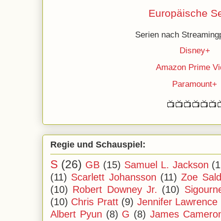
Europäische Se
Serien nach Streamingp
Disney+
Amazon Prime Vi
Paramount+
📺📺📺📺📺📺
Regie und Schauspiel:
S
(26)
GB
(15)
Samuel L. Jackson
(1
(11)
Scarlett Johansson
(11)
Zoe Sal
(10)
Robert Downey Jr.
(10)
Sigourn
(10)
Chris Pratt
(9)
Jennifer Lawrence
Albert Pyun
(8)
G
(8)
James Camero