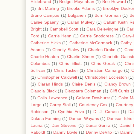
Hildebrand
(1)
Bridget Moynahan
(1)
Brie Howard
(1)
(1)
Brit Marling
(1)
Brooke Adams
(1)
Brooklyn Decke
Bruno Campos
(1)
Bulgarien
(1)
Burn Gorman
(1)
Bé
Cailee Spaeny
(1)
Callan Mulvey
(1)
Callum Keith R
Bright
(1)
Campbell Scott
(1)
Cara Delevingne
(1)
Carl
Ford
(1)
Carrie Henn
(1)
Carrie Snodgress
(1)
Cary-
Catherine Hicks
(1)
Catherine McCormack
(1)
Cathy
Adams
(1)
Charity Staley
(1)
Charles Drake
(1)
Char
Charlie Heaton
(1)
Charlie Sheen
(1)
Charlotte Gains
Columbus
(1)
Chris Elliott
(1)
Chris Gorak
(1)
Chri
Sullivan
(1)
Chris Tucker
(1)
Christian Camargo
(1)
C
(1)
Christopher Caldwell
(1)
Christopher Eccleston
(1)
(1)
Ciarán Hinds
(1)
Claire Denis
(1)
Clancy Brown
Claudia Black
(1)
Cleopatra Coleman
(1)
Cliff Curtis
(
(1)
Colin Lawrence
(1)
Colleen Dewhurst
(1)
Colm M
Large
(1)
Corey Stoll
(1)
Courteney Cox
(1)
Courtney
Robinson
(1)
Cynthia Erivo
(1)
D. J. Caruso
(1)
Da
Dakota Fanning
(1)
Damon Wayans
(1)
Damson Idris
Lauria
(1)
Dan Stevens
(1)
Danai Gurira
(1)
Daniel 
Raboldt
(1)
Danny Boyle
(1)
Danny DeVito
(1)
Danny 