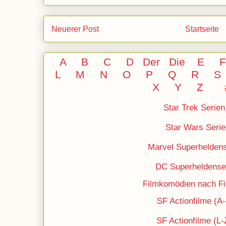
Neuerer Post
Startseite
A
B
C
D
Der
Die
E
L
M
N
O
P Q
R
S
X Y
Z
Star Trek Serien
Star Wars Serie
Marvel Superheldens
DC
Superheldense
Filmkomödien nach Fil
SF Actionfilme (A
SF Actionfilme (L-