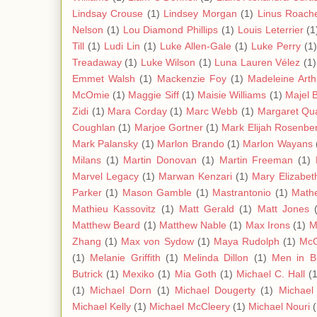
Lindsay Crouse
(1)
Lindsey Morgan
(1)
Linus Roach
Nelson
(1)
Lou Diamond Phillips
(1)
Louis Leterrier
(1
Till
(1)
Ludi Lin
(1)
Luke Allen-Gale
(1)
Luke Perry
(1)
Treadaway
(1)
Luke Wilson
(1)
Luna Lauren Vélez
(1)
Emmet Walsh
(1)
Mackenzie Foy
(1)
Madeleine Arth
McOmie
(1)
Maggie Siff
(1)
Maisie Williams
(1)
Majel B
Zidi
(1)
Mara Corday
(1)
Marc Webb
(1)
Margaret Qua
Coughlan
(1)
Marjoe Gortner
(1)
Mark Elijah Rosenbe
Mark Palansky
(1)
Marlon Brando
(1)
Marlon Wayans
Milans
(1)
Martin Donovan
(1)
Martin Freeman
(1)
Marvel Legacy
(1)
Marwan Kenzari
(1)
Mary Elizabet
Parker
(1)
Mason Gamble
(1)
Mastrantonio
(1)
Mathe
Mathieu Kassovitz
(1)
Matt Gerald
(1)
Matt Jones
Matthew Beard
(1)
Matthew Nable
(1)
Max Irons
(1)
M
Zhang
(1)
Max von Sydow
(1)
Maya Rudolph
(1)
Mc
(1)
Melanie Griffith
(1)
Melinda Dillon
(1)
Men in B
Butrick
(1)
Mexiko
(1)
Mia Goth
(1)
Michael C. Hall
(
(1)
Michael Dorn
(1)
Michael Dougerty
(1)
Michael 
Michael Kelly
(1)
Michael McCleery
(1)
Michael Nouri