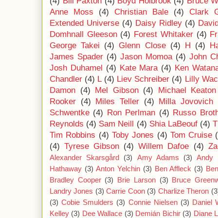
(4)
Bill Paxton
(4)
Boyd Holbrook
(4)
Bruce Wi
Anne Moss
(4)
Christian Bale
(4)
Clark 
Extended Universe
(4)
Daisy Ridley
(4)
Davi
Domhnall Gleeson
(4)
Forest Whitaker
(4)
F
George Takei
(4)
Glenn Close
(4)
H
(4)
Ha
James Spader
(4)
Jason Momoa
(4)
John C
Josh Duhamel
(4)
Kate Mara
(4)
Ken Watan
Chandler
(4)
L
(4)
Liev Schreiber
(4)
Lilly Wa
Damon
(4)
Mel Gibson
(4)
Michael Keaton
Rooker
(4)
Miles Teller
(4)
Milla Jovovich
Schwentke
(4)
Ron Perlman
(4)
Russo Brot
Reynolds
(4)
Sam Neill
(4)
Shia LaBeouf
(4)
T
Tim Robbins
(4)
Toby Jones
(4)
Tom Cruise
(4)
Tyrese Gibson
(4)
Willem Dafoe
(4)
Za
Alexander Skarsgård
(3)
Amy Adams
(3)
Andy 
Hathaway
(3)
Anton Yelchin
(3)
Ben Affleck
(3)
Ben
Bradley Cooper
(3)
Brie Larson
(3)
Bruce Green
Landry Jones
(3)
Carrie Coon
(3)
Charlize Theron
(3
(3)
Cobie Smulders
(3)
Connie Nielsen
(3)
Daniel
Kelley
(3)
Dee Wallace
(3)
Demián Bichir
(3)
Diane 