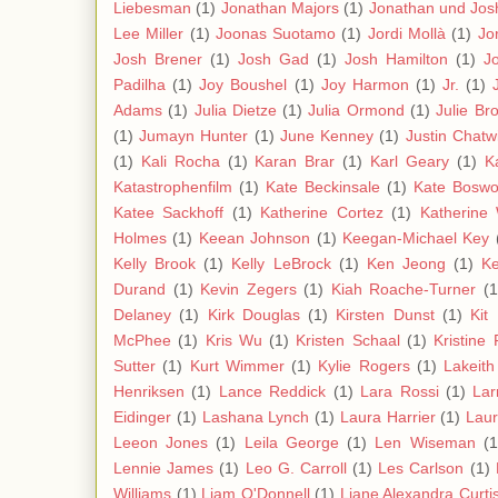
Liebesman
(1)
Jonathan Majors
(1)
Jonathan und Jos
Lee Miller
(1)
Joonas Suotamo
(1)
Jordi Mollà
(1)
Jo
Josh Brener
(1)
Josh Gad
(1)
Josh Hamilton
(1)
J
Padilha
(1)
Joy Boushel
(1)
Joy Harmon
(1)
Jr.
(1)
Adams
(1)
Julia Dietze
(1)
Julia Ormond
(1)
Julie Br
(1)
Jumayn Hunter
(1)
June Kenney
(1)
Justin Chatw
(1)
Kali Rocha
(1)
Karan Brar
(1)
Karl Geary
(1)
K
Katastrophenfilm
(1)
Kate Beckinsale
(1)
Kate Boswo
Katee Sackhoff
(1)
Katherine Cortez
(1)
Katherine 
Holmes
(1)
Keean Johnson
(1)
Keegan-Michael Key
Kelly Brook
(1)
Kelly LeBrock
(1)
Ken Jeong
(1)
Ke
Durand
(1)
Kevin Zegers
(1)
Kiah Roache-Turner
(1
Delaney
(1)
Kirk Douglas
(1)
Kirsten Dunst
(1)
Kit
McPhee
(1)
Kris Wu
(1)
Kristen Schaal
(1)
Kristine
Sutter
(1)
Kurt Wimmer
(1)
Kylie Rogers
(1)
Lakeith
Henriksen
(1)
Lance Reddick
(1)
Lara Rossi
(1)
Lar
Eidinger
(1)
Lashana Lynch
(1)
Laura Harrier
(1)
Laur
Leeon Jones
(1)
Leila George
(1)
Len Wiseman
(1
Lennie James
(1)
Leo G. Carroll
(1)
Les Carlson
(1)
Williams
(1)
Liam O'Donnell
(1)
Liane Alexandra Curti