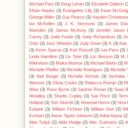
Michael Paul
(3)
Doug Liman
(3)
Elizabeth Debicki
(
Ethan Hawke
(3)
Evangeline Lilly
(3)
Ewan McGreg
George Miller
(3)
Guy Pearce
(3)
Hayden Christens
Ian McKellen
(3)
J. K. Simmons
(3)
James Doo
Marsden
(3)
James McAvoy
(3)
Jennifer Jason 
Carrey
(3)
Jodie Foster
(3)
Joely Richardson
(3)
Jo
Ortiz
(3)
Joss Whedon
(3)
Judy Greer
(3)
K
(3)
Kan
(3)
Kevin Spacey
(3)
Kurt Russell
(3)
Lee Pace
(3)
Linda Hamilton
(3)
Liv Tyler
(3)
Luc Besson
(3)
M. 
Mikkelsen
(3)
Maika Monroe
(3)
Michael Biehn
(3)
M
Michelle Pfeiffer
(3)
Michelle Rodriguez
(3)
Michelle
(3)
Neil Burger
(3)
Nichelle Nichols
(3)
Nicholas 
Weisser
(3)
Olivia Cooke
(3)
Rebecca Romijn
(3)
R
Wise
(3)
Rose Byrne
(3)
Saoirse Ronan
(3)
Sean 
Woodley
(3)
Sharlto Copley
(3)
Sue Price
(3)
Term
Holland
(3)
Tom Skerritt
(3)
Venereal Horror
(3)
Vera 
Eubank
(3)
William Fichtner
(3)
William Hurt
(3)
Wi
Eckhart
(2)
Aaron Taylor-Johnson
(2)
Adria Arjona
(2
Alan Tudyk
(2)
Aldis Hodge
(2)
Alec Guinness
(2)
A