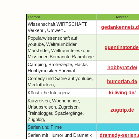
Themen
Adresse
Wissenschaft,WIRTSCHAFT,
gedankennetz.d
Verkehr , Umwelt ...
Populärwissenschaft auf
youtube, Weltraumbilder,
guentinator.de
Marsbilder, Weltraumteleskope
Missionen Bemannte Raumflüge
Camping, Brotrezepte, Hacks
hobbyrat.de/
Hobbymusiker,Survival
Comedy und Satire auf youtube,
humorfan.de
Mediatheken, ....
ki-living.de/
Künstliche Intelligenz
Kurzreisen, Wochenende,
Urlaubsreisen, Zugreisen,
zugtrip.de
Trainblogger, Spaziergänge,
Zugblog,
Serien und Filme
dramedy-serien.
Serien mit Humor und Dramatik