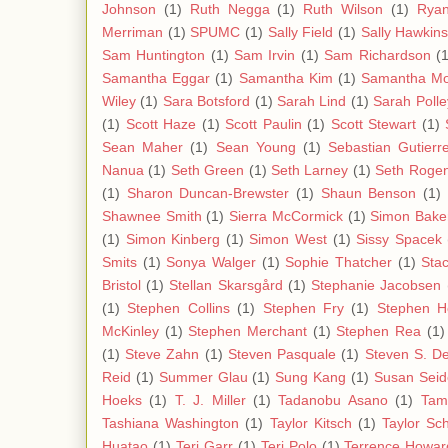
Johnson
(1)
Ruth Negga
(1)
Ruth Wilson
(1)
Ryan
Merriman
(1)
SPUMC
(1)
Sally Field
(1)
Sally Hawkin
Sam Huntington
(1)
Sam Irvin
(1)
Sam Richardson
(1
Samantha Eggar
(1)
Samantha Kim
(1)
Samantha Mo
Wiley
(1)
Sara Botsford
(1)
Sarah Lind
(1)
Sarah Polle
(1)
Scott Haze
(1)
Scott Paulin
(1)
Scott Stewart
(1)
Sean Maher
(1)
Sean Young
(1)
Sebastian Gutierr
Nanua
(1)
Seth Green
(1)
Seth Larney
(1)
Seth Roge
(1)
Sharon Duncan-Brewster
(1)
Shaun Benson
(1)
Shawnee Smith
(1)
Sierra McCormick
(1)
Simon Bake
(1)
Simon Kinberg
(1)
Simon West
(1)
Sissy Spacek
Smits
(1)
Sonya Walger
(1)
Sophie Thatcher
(1)
Stac
Bristol
(1)
Stellan Skarsgård
(1)
Stephanie Jacobsen
(1)
Stephen Collins
(1)
Stephen Fry
(1)
Stephen H
McKinley
(1)
Stephen Merchant
(1)
Stephen Rea
(1)
(1)
Steve Zahn
(1)
Steven Pasquale
(1)
Steven S. D
Reid
(1)
Summer Glau
(1)
Sung Kang
(1)
Susan Sei
Hoeks
(1)
T. J. Miller
(1)
Tadanobu Asano
(1)
Tam
Tashiana Washington
(1)
Taylor Kitsch
(1)
Taylor Sch
Huatao
(1)
Teri Garr
(1)
Teri Polo
(1)
Terrence Howar