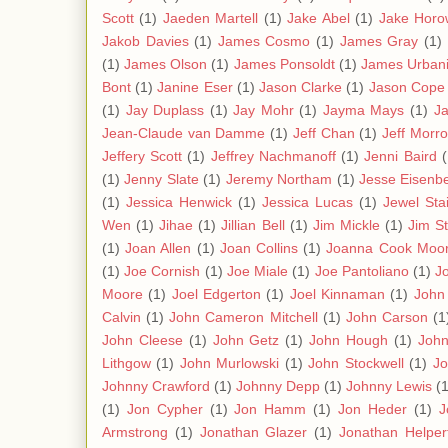
Scott
(1)
Jaeden Martell
(1)
Jake Abel
(1)
Jake Horo
Jakob Davies
(1)
James Cosmo
(1)
James Gray
(1)
(1)
James Olson
(1)
James Ponsoldt
(1)
James Urban
Bont
(1)
Janine Eser
(1)
Jason Clarke
(1)
Jason Cope
(1)
Jay Duplass
(1)
Jay Mohr
(1)
Jayma Mays
(1)
J
Jean-Claude van Damme
(1)
Jeff Chan
(1)
Jeff Morr
Jeffery Scott
(1)
Jeffrey Nachmanoff
(1)
Jenni Baird
(
(1)
Jenny Slate
(1)
Jeremy Northam
(1)
Jesse Eisenb
(1)
Jessica Henwick
(1)
Jessica Lucas
(1)
Jewel Stai
Wen
(1)
Jihae
(1)
Jillian Bell
(1)
Jim Mickle
(1)
Jim S
(1)
Joan Allen
(1)
Joan Collins
(1)
Joanna Cook Moo
(1)
Joe Cornish
(1)
Joe Miale
(1)
Joe Pantoliano
(1)
J
Moore
(1)
Joel Edgerton
(1)
Joel Kinnaman
(1)
John
Calvin
(1)
John Cameron Mitchell
(1)
John Carson
(1
John Cleese
(1)
John Getz
(1)
John Hough
(1)
Joh
Lithgow
(1)
John Murlowski
(1)
John Stockwell
(1)
Jo
Johnny Crawford
(1)
Johnny Depp
(1)
Johnny Lewis
(1
(1)
Jon Cypher
(1)
Jon Hamm
(1)
Jon Heder
(1)
J
Armstrong
(1)
Jonathan Glazer
(1)
Jonathan Helper