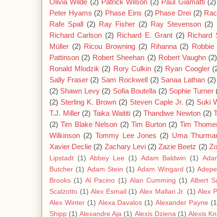
Olivia Wilde
(2)
Patrick Wilson
(2)
Paul Giamatti
(2)
Peter Hyams
(2)
Phase Eins
(2)
Phase Drei
(2)
Rac
Rafe Spall
(2)
Ray Fisher
(2)
Ray Stevenson
(2)
Richard Carlson
(2)
Richard E. Grant
(2)
Richard 
Müller
(2)
Ricou Browning
(2)
Rihanna
(2)
Robbie 
Pattinson
(2)
Robert Sheehan
(2)
Robert Vaughn
(2
Ronald Mlodzik
(2)
Rory Culkin
(2)
Ryan Coogler
(
Sally Fraser
(2)
Sam Rockwell
(2)
Sanaa Lathan
(2)
(2)
Shawn Levy
(2)
Sofia Boutella
(2)
Sophie Turner
(2)
Sterling K. Brown
(2)
Steven Caple Jr.
(2)
Suki 
T.J. Miller
(2)
Taika Waititi
(2)
Thandiwe Newton
(2)
(2)
Tim Blake Nelson
(2)
Tim Burton
(2)
Tim Thome
Wilkinson
(2)
Tommy Lee Jones
(2)
Uma Thurma
Xavier Declie
(2)
Zachary Levi
(2)
Zazie Beetz
(2)
Zo
Lipstadt
(1)
Abbey Lee
(1)
Adam Baldwin
(1)
Ada
Butcher
(1)
Adam Stein
(1)
Adam Wingard
(1)
Adepe
Brooks
(1)
Al Pacino
(1)
Alan Cumming
(1)
Albert S
Scalzotto
(1)
Alex Esmail
(1)
Alex Mallari Jr.
(1)
Alex 
Alex Winter
(1)
Alexa Davalos
(1)
Alexander Payne
(1
Shipp
(1)
Alexandre Aja
(1)
Alexis Dziena
(1)
Alexis K