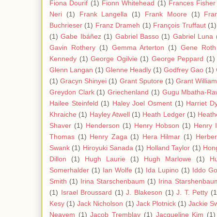
Fiona Dourif
(1)
Fionn Whitehead
(1)
Frances Fisher
Neri
(1)
Frank Langella
(1)
Frank Moore
(1)
Fra
Buchrieser
(1)
Franz Drameh
(1)
François Truffaut
(1)
(1)
Gabe Ibáñez
(1)
Gabriel Basso
(1)
Gabriel Luna
Gavin Rothery
(1)
Gemma Arterton
(1)
Gene Roth
Kennedy
(1)
George Ogilvie
(1)
George Peppard
(1)
Glenn Langan
(1)
Glenne Headly
(1)
Godfrey Gao
(1)
(1)
Gracyn Shinyei
(1)
Grant Sputore
(1)
Grant Willia
Greydon Clark
(1)
Griechenland
(1)
Gugu Mbatha-Ra
Hailee Steinfeld
(1)
Haley Joel Osment
(1)
Harriet D
Khraiche
(1)
Hayley Atwell
(1)
Heath Ledger
(1)
Heath
Shaver
(1)
Henderson
(1)
Henry Hobson
(1)
Henry 
Thomas
(1)
Henry Zaga
(1)
Hera Hilmar
(1)
Herbe
Swank
(1)
Hiroyuki Sanada
(1)
Holland Taylor
(1)
Hon
Dillon
(1)
Hugh Laurie
(1)
Hugh Marlowe
(1)
Hu
Somerhalder
(1)
Ian Wolfe
(1)
Ida Lupino
(1)
Iddo Go
Smith
(1)
Irina Starschenbaum
(1)
Irina Starshenbau
(1)
Israel Broussard
(1)
J. Blakeson
(1)
J. T. Petty
(1
Kesy
(1)
Jack Nicholson
(1)
Jack Plotnick
(1)
Jackie S
Neayem
(1)
Jacob Tremblay
(1)
Jacqueline Kim
(1)