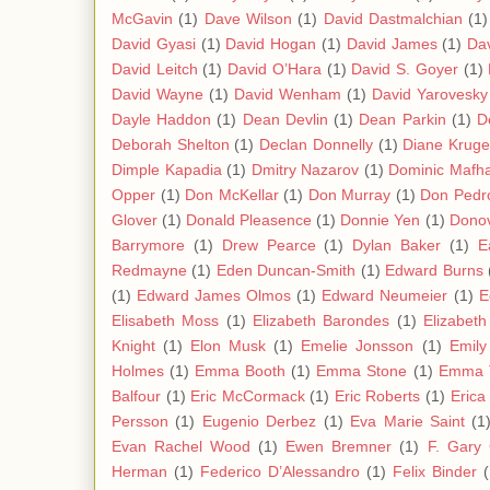
McGavin
(1)
Dave Wilson
(1)
David Dastmalchian
(1)
David Gyasi
(1)
David Hogan
(1)
David James
(1)
Da
David Leitch
(1)
David O’Hara
(1)
David S. Goyer
(1)
David Wayne
(1)
David Wenham
(1)
David Yarovesky
Dayle Haddon
(1)
Dean Devlin
(1)
Dean Parkin
(1)
D
Deborah Shelton
(1)
Declan Donnelly
(1)
Diane Kruge
Dimple Kapadia
(1)
Dmitry Nazarov
(1)
Dominic Mafh
Opper
(1)
Don McKellar
(1)
Don Murray
(1)
Don Pedro
Glover
(1)
Donald Pleasence
(1)
Donnie Yen
(1)
Donov
Barrymore
(1)
Drew Pearce
(1)
Dylan Baker
(1)
E
Redmayne
(1)
Eden Duncan-Smith
(1)
Edward Burns
(1)
Edward James Olmos
(1)
Edward Neumeier
(1)
E
Elisabeth Moss
(1)
Elizabeth Barondes
(1)
Elizabet
Knight
(1)
Elon Musk
(1)
Emelie Jonsson
(1)
Emil
Holmes
(1)
Emma Booth
(1)
Emma Stone
(1)
Emma 
Balfour
(1)
Eric McCormack
(1)
Eric Roberts
(1)
Erica
Persson
(1)
Eugenio Derbez
(1)
Eva Marie Saint
(1
Evan Rachel Wood
(1)
Ewen Bremner
(1)
F. Gary
Herman
(1)
Federico D’Alessandro
(1)
Felix Binder
(