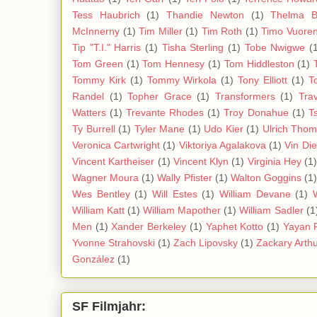
Tess Haubrich
(1)
Thandie Newton
(1)
Thelma 
McInnerny
(1)
Tim Miller
(1)
Tim Roth
(1)
Timo Vuoren
Tip "T.I." Harris
(1)
Tisha Sterling
(1)
Tobe Nwigwe
(
Tom Green
(1)
Tom Hennesy
(1)
Tom Hiddleston
(1)
Tommy Kirk
(1)
Tommy Wirkola
(1)
Tony Elliott
(1)
T
Randel
(1)
Topher Grace
(1)
Transformers
(1)
Tra
Watters
(1)
Trevante Rhodes
(1)
Troy Donahue
(1)
T
Ty Burrell
(1)
Tyler Mane
(1)
Udo Kier
(1)
Ulrich Tho
Veronica Cartwright
(1)
Viktoriya Agalakova
(1)
Vin Di
Vincent Kartheiser
(1)
Vincent Klyn
(1)
Virginia Hey
(1
Wagner Moura
(1)
Wally Pfister
(1)
Walton Goggins
(1
Wes Bentley
(1)
Will Estes
(1)
William Devane
(1)
William Katt
(1)
William Mapother
(1)
William Sadler
(1
Men
(1)
Xander Berkeley
(1)
Yaphet Kotto
(1)
Yayan 
Yvonne Strahovski
(1)
Zach Lipovsky
(1)
Zackary Arth
González
(1)
SF Filmjahr: