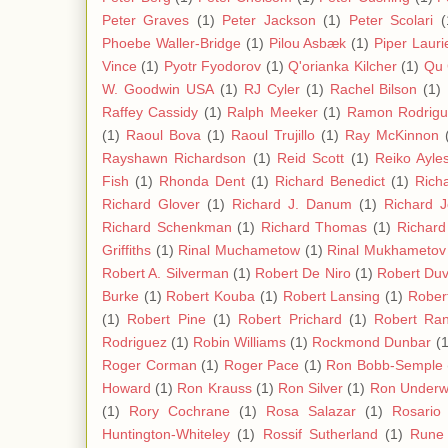
Peter Graves
(1)
Peter Jackson
(1)
Peter Scolari
(
Phoebe Waller-Bridge
(1)
Pilou Asbæk
(1)
Piper Lauri
Vince
(1)
Pyotr Fyodorov
(1)
Q'orianka Kilcher
(1)
Qu 
W. Goodwin USA
(1)
RJ Cyler
(1)
Rachel Bilson
(1)
Raffey Cassidy
(1)
Ralph Meeker
(1)
Ramon Rodrigu
(1)
Raoul Bova
(1)
Raoul Trujillo
(1)
Ray McKinnon
Rayshawn Richardson
(1)
Reid Scott
(1)
Reiko Ayle
Fish
(1)
Rhonda Dent
(1)
Richard Benedict
(1)
Rich
Richard Glover
(1)
Richard J. Danum
(1)
Richard 
Richard Schenkman
(1)
Richard Thomas
(1)
Richard
Griffiths
(1)
Rinal Muchametow
(1)
Rinal Mukhametov
Robert A. Silverman
(1)
Robert De Niro
(1)
Robert Duv
Burke
(1)
Robert Kouba
(1)
Robert Lansing
(1)
Rober
(1)
Robert Pine
(1)
Robert Prichard
(1)
Robert Ra
Rodriguez
(1)
Robin Williams
(1)
Rockmond Dunbar
(1
Roger Corman
(1)
Roger Pace
(1)
Ron Bobb-Semple
Howard
(1)
Ron Krauss
(1)
Ron Silver
(1)
Ron Under
(1)
Rory Cochrane
(1)
Rosa Salazar
(1)
Rosario
Huntington-Whiteley
(1)
Rossif Sutherland
(1)
Rune