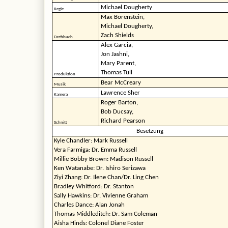
Michael Dougherty
Regie
Max Borenstein,
Michael Dougherty,
Zach Shields
Drehbuch
Alex Garcia,
Jon Jashni,
Mary Parent,
Thomas Tull
Produktion
Bear McCreary
Musik
Lawrence Sher
Kamera
Roger Barton,
Bob Ducsay,
Richard Pearson
Schnitt
Besetzung
Kyle Chandler: Mark Russell
Vera Farmiga: Dr. Emma Russell
Millie Bobby Brown: Madison Russell
Ken Watanabe: Dr. Ishiro Serizawa
Ziyi Zhang: Dr. Ilene Chan/Dr. Ling Chen
Bradley Whitford: Dr. Stanton
Sally Hawkins: Dr. Vivienne Graham
Charles Dance: Alan Jonah
Thomas Middleditch: Dr. Sam Coleman
Aisha Hinds: Colonel Diane Foster