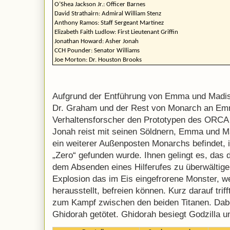
O’Shea Jackson Jr.: Officer Barnes
David Strathairn: Admiral William Stenz
Anthony Ramos: Staff Sergeant Martinez
Elizabeth Faith Ludlow: First Lieutenant Griffin
Jonathan Howard: Asher Jonah
CCH Pounder: Senator Williams
Joe Morton: Dr. Houston Brooks
Aufgrund der Entführung von Emma und Madis
Dr. Graham und der Rest von Monarch an Em
Verhaltensforscher den Prototypen des ORCA e
Jonah reist mit seinen Söldnern, Emma und Ma
ein weiterer Außenposten Monarchs befindet,
„Zero“ gefunden wurde. Ihnen gelingt es, das d
dem Absenden eines Hilferufes zu überwältige
Explosion das im Eis eingefrorene Monster, w
herausstellt, befreien können. Kurz darauf trif
zum Kampf zwischen den beiden Titanen. Dab
Ghidorah getötet. Ghidorah besiegt Godzilla un