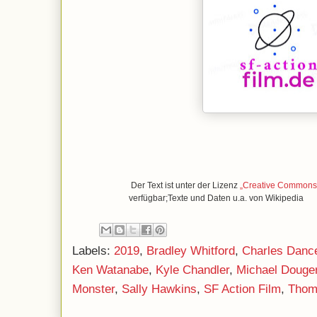
Der Text ist unter der Lizenz
„Creative Commons A
verfügbar;Texte und Daten u.a. von Wikipedia
Labels:
2019
,
Bradley Whitford
,
Charles Danc
Ken Watanabe
,
Kyle Chandler
,
Michael Douger
Monster
,
Sally Hawkins
,
SF Action Film
,
Thom