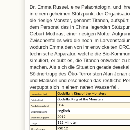
Dr. Emma Russel, eine Paläontologin, und ihr
in einem geheimen Stützpunkt der Organisatio
die riesige Monster, genannt Titanen, aufspürt
dem Personal des in China liegenden Stützpu
Geburt Mothras, einer riesigen Motte. Aufgrun
Zwischenfalles wird die noch im Larvenstadium
wodurch Emma den von ihr entwickelten ORC
technische Apparatur, welche die Bio-Kommuni
simuliert, erlaubt es, die Titanen entweder zu
machen. Als sich die Situation gerade deeskali
Söldnertrupp des Öko-Terroristen Alan Jonah
und Madison und erschießen das restliche Pers
verpuppt sich in einem nahen Wasserfall.
Godzilla II: King of the Monsters
Deutscher Titel
Godzilla: King of the Monsters
Originaltitel
USA
Produktionsland
Englisch
Originalsprache
2019
Erscheinungsjahr
132 Minuten
Länge
FSK 12
Altersfreigabe